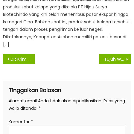
produksi sabut kelapa yang dikelola PT Hijau Surya
Biotechindo yang kini telah menembus pasar ekspor hingga
ke negeri Cina. Bahkan saat ini, produk sabut kelapa tersebut
tengah dalam proses pengiriman ke luar negeri.
Dikatakannya, Kabupaten Asahan memiliki potensi besar di
[…]
Navigasi
Dit Krimum Polda Sumut Tangani Kasus Kuda Lumping di Sunggal Medan
Tujuh Warga Asahan Konfirmasi, Empat Sembuh Dari Virus Covid-19
pos
Tinggalkan Balasan
Alamat email Anda tidak akan dipublikasikan.
Ruas yang
wajib ditandai
*
Komentar
*