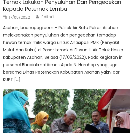
Ternak Lakukan Penyuluhan Dan Pengecekan
Kepada Peternak Lembu
Author
Posted
Editor1
17/05/2022
on
Asahan, buanapagi.com – Polsek Air Batu Polres Asahan
melaksanakan penyuluhan dan pengecekan terhadap
hewan ternak milik warga untuk Antisipasi PMK (Penyakit
Mulut dan Kuku) di Pasar ternak di Dusun III Air Teluk Hessa
Kabupaten Asahan, Selasa (17/05/2022). Pada kegiatan ini
personel Bhabinkmatibmas Aipda N. Harahap yang juga
bersama Dinas Peternakan Kabupaten Asahan yakni dari
KUPT […]