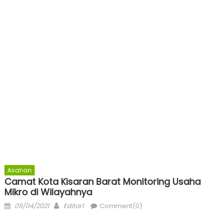
Asahan
Camat Kota Kisaran Barat Monitoring Usaha
Mikro di Wilayahnya
Posted
Author
09/04/2021
Editor1
Comment(0)
on