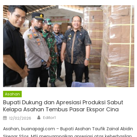
Asahan
Bupati Dukung dan Apresiasi Produksi Sabut
Kelapa Asahan Tembus Pasar Ekspor Cina
Author
Posted
Editor1
12/02/2026
on
Asahan, buanapagi.com – Bupati Asahan Taufik Zainal Abidin
Siregar SSos, MSi menyampaikan apresiasi atas keberhasilan