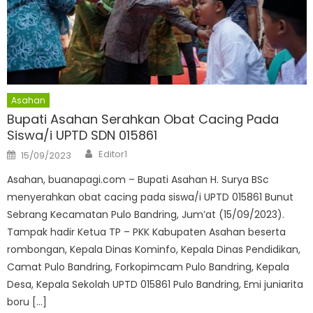
Asahan
Bupati Asahan Serahkan Obat Cacing Pada
Siswa/i UPTD SDN 015861
Author
Posted
Editor1
15/09/2023
on
Asahan, buanapagi.com – Bupati Asahan H. Surya BSc
menyerahkan obat cacing pada siswa/i UPTD 015861 Bunut
Sebrang Kecamatan Pulo Bandring, Jum’at (15/09/2023).
Tampak hadir Ketua TP – PKK Kabupaten Asahan beserta
rombongan, Kepala Dinas Kominfo, Kepala Dinas Pendidikan,
Camat Pulo Bandring, Forkopimcam Pulo Bandring, Kepala
Desa, Kepala Sekolah UPTD 015861 Pulo Bandring, Emi juniarita
boru […]