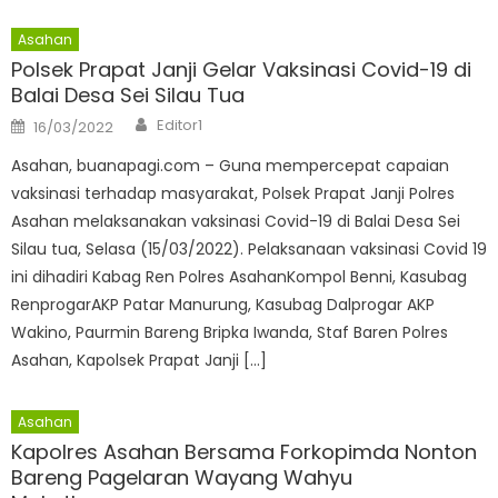
Asahan
Polsek Prapat Janji Gelar Vaksinasi Covid-19 di
Balai Desa Sei Silau Tua
Author
Posted
Editor1
16/03/2022
on
Asahan, buanapagi.com – Guna mempercepat capaian
vaksinasi terhadap masyarakat, Polsek Prapat Janji Polres
Asahan melaksanakan vaksinasi Covid-19 di Balai Desa Sei
Silau tua, Selasa (15/03/2022). Pelaksanaan vaksinasi Covid 19
ini dihadiri Kabag Ren Polres AsahanKompol Benni, Kasubag
RenprogarAKP Patar Manurung, Kasubag Dalprogar AKP
Wakino, Paurmin Bareng Bripka Iwanda, Staf Baren Polres
Asahan, Kapolsek Prapat Janji […]
Asahan
Kapolres Asahan Bersama Forkopimda Nonton
Bareng Pagelaran Wayang Wahyu