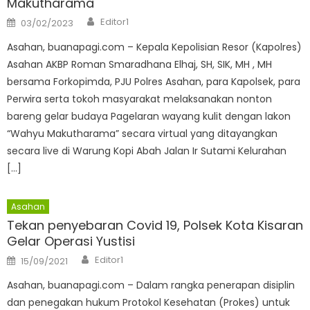
Makutharama
Author
Posted
Editor1
03/02/2023
on
Asahan, buanapagi.com – Kepala Kepolisian Resor (Kapolres)
Asahan AKBP Roman Smaradhana Elhaj, SH, SIK, MH , MH
bersama Forkopimda, PJU Polres Asahan, para Kapolsek, para
Perwira serta tokoh masyarakat melaksanakan nonton
bareng gelar budaya Pagelaran wayang kulit dengan lakon
“Wahyu Makutharama” secara virtual yang ditayangkan
secara live di Warung Kopi Abah Jalan Ir Sutami Kelurahan
[…]
Asahan
Tekan penyebaran Covid 19, Polsek Kota Kisaran
Gelar Operasi Yustisi
Author
Posted
Editor1
15/09/2021
on
Asahan, buanapagi.com – Dalam rangka penerapan disiplin
dan penegakan hukum Protokol Kesehatan (Prokes) untuk