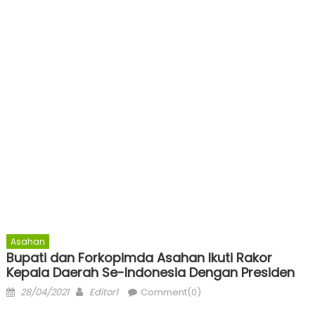
Asahan
Bupati dan Forkopimda Asahan Ikuti Rakor
Kepala Daerah Se-Indonesia Dengan Presiden
Posted
Author
28/04/2021
Editor1
Comment(0)
on