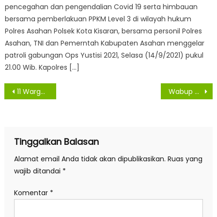
pencegahan dan pengendalian Covid 19 serta himbauan
bersama pemberlakuan PPKM Level 3 di wilayah hukum
Polres Asahan Polsek Kota Kisaran, bersama personil Polres
Asahan, TNI dan Pemerntah Kabupaten Asahan menggelar
patroli gabungan Ops Yustisi 2021, Selasa (14/9/2021) pukul
21.00 Wib. Kapolres […]
Navigasi
11 Warga Asahan Konfirmasi Dan 1 Meninggal
Wabup Asahan Hadiri FGD Para Huffazh dan Pimpinan Pondok Tahfizh Al-Qur’an Se-Sumut
pos
Tinggalkan Balasan
Alamat email Anda tidak akan dipublikasikan.
Ruas yang
wajib ditandai
*
Komentar
*