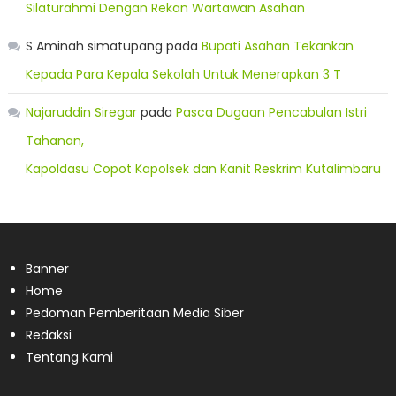
Silaturahmi Dengan Rekan Wartawan Asahan
S Aminah simatupang
pada
Bupati Asahan Tekankan
Kepada Para Kepala Sekolah Untuk Menerapkan 3 T
Najaruddin Siregar
pada
Pasca Dugaan Pencabulan Istri
Tahanan,
Kapoldasu Copot Kapolsek dan Kanit Reskrim Kutalimbaru
Banner
Home
Pedoman Pemberitaan Media Siber
Redaksi
Tentang Kami