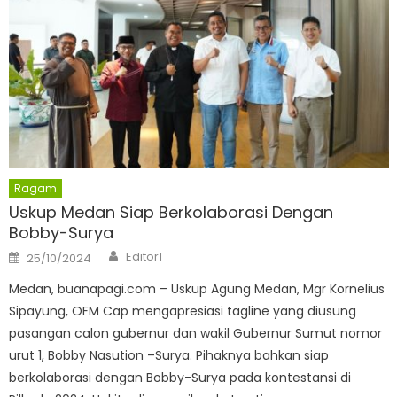
Ragam
Uskup Medan Siap Berkolaborasi Dengan
Bobby-Surya
Author
Posted
Editor1
25/10/2024
on
Medan, buanapagi.com – Uskup Agung Medan, Mgr Kornelius
Sipayung, OFM Cap mengapresiasi tagline yang diusung
pasangan calon gubernur dan wakil Gubernur Sumut nomor
urut 1, Bobby Nasution –Surya. Pihaknya bahkan siap
berkolaborasi dengan Bobby-Surya pada kontestansi di