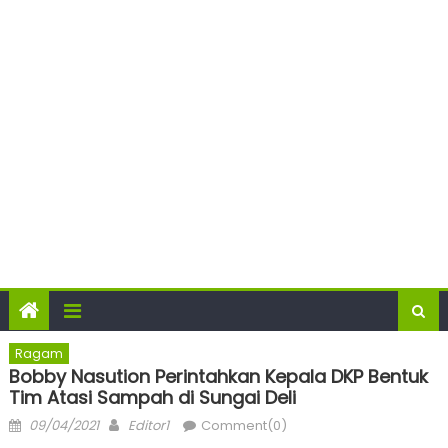
Ragam
Bobby Nasution Perintahkan Kepala DKP Bentuk
Tim Atasi Sampah di Sungai Deli
Posted
Author
09/04/2021
Editor1
Comment(0)
on