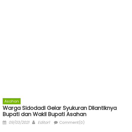
Asahan
Warga Sidodadi Gelar Syukuran Dilantiknya
Bupati dan Wakil Bupati Asahan
Posted
Author
09/03/2021
Editor1
Comment(0)
on