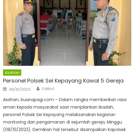
Asahan
Personel Polsek Sei Kepayang Kawal 5 Gereja
Author
Posted
Editor1
08/10/2023
on
Asahan, buanapagi.com – Dalam rangka memberikan rasa
aman kepada masyarakat saat menjalankan ibadah,
personel Polsek Sei Kepayang melaksanakan kegiatan
monitoring dan pengamanan di sejumlah gereja, Minggu
(08/10/2023). Demikian hal tersebut disampaikan Kapolsek