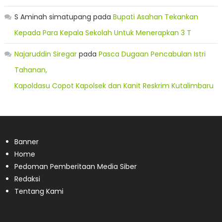
S Aminah simatupang
pada
Bupati Asahan Tekankan
Kepada Para Kepala Sekolah Untuk Menerapkan 3 T
Najaruddin Siregar
pada
Pasca Dugaan Pencabulan Istri
Tahanan,
Kapoldasu Copot Kapolsek dan Kanit Reskrim Kutalimbaru
Banner
Home
Pedoman Pemberitaan Media Siber
Redaksi
Tentang Kami