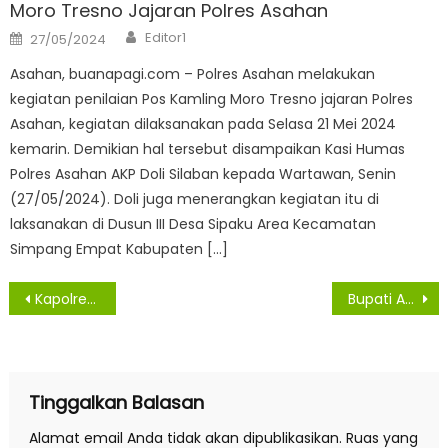
Moro Tresno Jajaran Polres Asahan
Author
Posted
Editor1
27/05/2024
on
Asahan, buanapagi.com – Polres Asahan melakukan
kegiatan penilaian Pos Kamling Moro Tresno jajaran Polres
Asahan, kegiatan dilaksanakan pada Selasa 21 Mei 2024
kemarin. Demikian hal tersebut disampaikan Kasi Humas
Polres Asahan AKP Doli Silaban kepada Wartawan, Senin
(27/05/2024). Doli juga menerangkan kegiatan itu di
laksanakan di Dusun III Desa Sipaku Area Kecamatan
Simpang Empat Kabupaten […]
Navigasi
Kapolres Asahan Pimpin Sertijab Kapolsek Kota Kisaran
Bupati Asahan Kunker Ke Bapenda Dan Dinas P2KB P3A
pos
Tinggalkan Balasan
Alamat email Anda tidak akan dipublikasikan.
Ruas yang