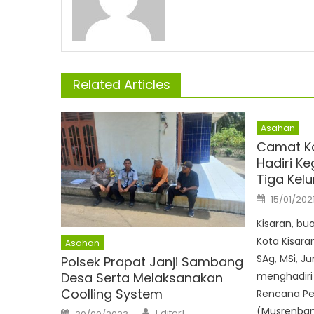
Related Articles
Asahan
Camat Ko
Hadiri K
Tiga Kel
Posted
15/01/202
on
Kisaran, b
Kota Kisara
Asahan
SAg, MSi, J
Polsek Prapat Janji Sambang
Desa Serta Melaksanakan
menghadiri
Coolling System
Rencana P
Author
Posted
(Musrenbang
Editor1