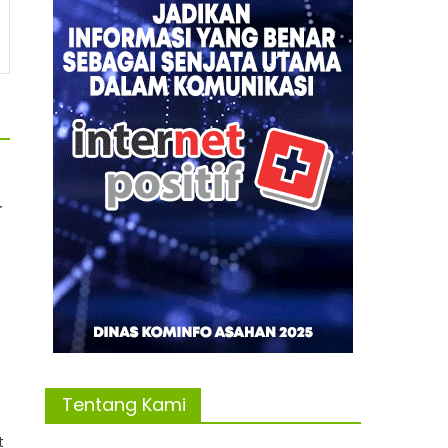
r
Tentang Kami
t