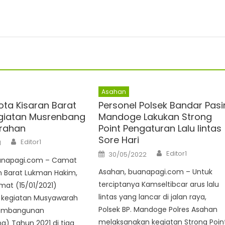
Asahan
ta Kisaran Barat
Personel Polsek Bandar Pasi
egiatan Musrenbang
Mandoge Lakukan Strong
urahan
Point Pengaturan Lalu lintas
Sore Hari
Author
Editor1
1
Author
Posted
Editor1
30/05/2022
on
uanapagi.com – Camat
Asahan, buanapagi.com – Untuk
n Barat Lukman Hakim,
terciptanya Kamseltibcar arus lalu
umat (15/01/2021)
lintas yang lancar di jalan raya,
 kegiatan Musyawarah
Polsek BP. Mandoge Polres Asahan
embangunan
melaksanakan kegiatan Strong Poin
) Tahun 2021 di tiga