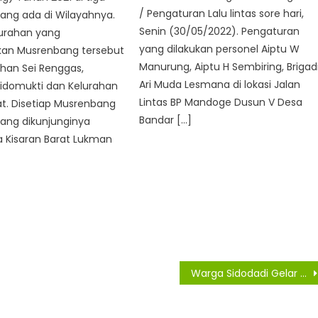
/ Pengaturan Lalu lintas sore hari,
ang ada di Wilayahnya.
Senin (30/05/2022). Pengaturan
urahan yang
yang dilakukan personel Aiptu W
an Musrenbang tersebut
Manurung, Aiptu H Sembiring, Brigad
ahan Sei Renggas,
Ari Muda Lesmana di lokasi Jalan
Sidomukti dan Kelurahan
Lintas BP Mandoge Dusun V Desa
at. Disetiap Musrenbang
Bandar […]
ang dikunjunginya
 Kisaran Barat Lukman
Warga Sidodadi Gelar Syukuran Dilantiknya Bupati dan Wakil Bupati Asahan