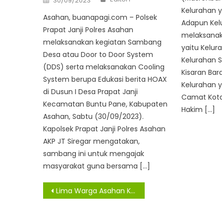
30/09/2023
on
Kelurahan y
Asahan, buanapagi.com – Polsek
Adapun Kel
Prapat Janji Polres Asahan
melaksanak
melaksanakan kegiatan Sambang
yaitu Kelur
Desa atau Door to Door System
Kelurahan 
(DDS) serta melaksanakan Cooling
Kisaran Bar
System berupa Edukasi berita HOAX
Kelurahan y
di Dusun I Desa Prapat Janji
Camat Kota
Kecamatan Buntu Pane, Kabupaten
Hakim […]
Asahan, Sabtu (30/09/2023).
Kapolsek Prapat Janji Polres Asahan
AKP JT Siregar mengatakan,
sambang ini untuk mengajak
masyarakat guna bersama […]
Navigasi
Lima Warga Asahan Konfirmasi Dan Lima Sembuh Dari Virus Covid -19
pos