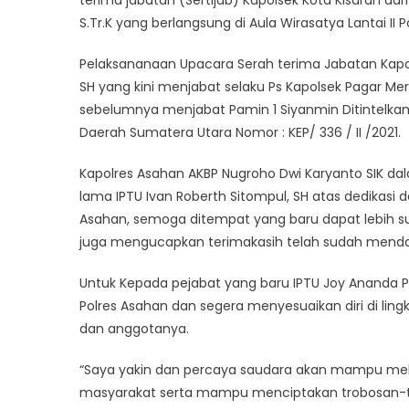
terima jabatan (Sertijab) Kapolsek Kota Kisaran dar
S.Tr.K yang berlangsung di Aula Wirasatya Lantai II P
Pelaksananaan Upacara Serah terima Jabatan Kapols
SH yang kini menjabat selaku Ps Kapolsek Pagar Mer
sebelumnya menjabat Pamin 1 Siyanmin Ditintelkam
Daerah Sumatera Utara Nomor : KEP/ 336 / II /2021.
Kapolres Asahan AKBP Nugroho Dwi Karyanto SIK 
lama IPTU Ivan Roberth Sitompul, SH atas dedikasi 
Asahan, semoga ditempat yang baru dapat lebih suk
juga mengucapkan terimakasih telah sudah menda
Untuk Kepada pejabat yang baru IPTU Joy Ananda P
Polres Asahan dan segera menyesuaikan diri di ling
dan anggotanya.
“Saya yakin dan percaya saudara akan mampu mela
masyarakat serta mampu menciptakan trobosan-tr