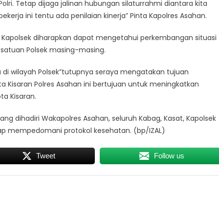
i. Tetap dijaga jalinan hubungan silaturrahmi diantara kita
erja ini tentu ada penilaian kinerja” Pinta Kapolres Asahan.
a Kapolsek diharapkan dapat mengetahui perkembangan situasi
i satuan Polsek masing-masing.
 di wilayah Polsek”tutupnya seraya mengatakan tujuan
a Kisaran Polres Asahan ini bertujuan untuk meningkatkan
ta Kisaran.
g dihadiri Wakapolres Asahan, seluruh Kabag, Kasat, Kapolsek
etap mempedomani protokol kesehatan. (bp/IZAL)
Tweet
Follow us