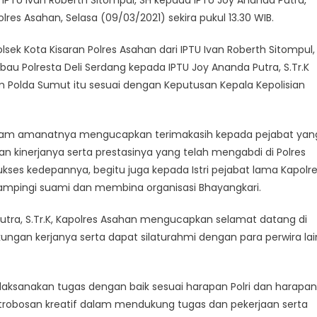
i IPTU Ivan Roberth Sitompul, SH kepada IPTU Joy Ananda Putra,
olres Asahan, Selasa (09/03/2021) sekira pukul 13.30 WIB.
ek Kota Kisaran Polres Asahan dari IPTU Ivan Roberth Sitompul,
bau Polresta Deli Serdang kepada IPTU Joy Ananda Putra, S.Tr.K
 Polda Sumut itu sesuai dengan Keputusan Kepala Kepolisian
dalam amanatnya mengucapkan terimakasih kepada pejabat yan
dan kinerjanya serta prestasinya yang telah mengabdi di Polres
ses kedepannya, begitu juga kepada Istri pejabat lama Kapolr
mpingi suami dan membina organisasi Bhayangkari.
utra, S.Tr.K, Kapolres Asahan mengucapkan selamat datang di
kungan kerjanya serta dapat silaturahmi dengan para perwira lai
ksanakan tugas dengan baik sesuai harapan Polri dan harapan
obosan kreatif dalam mendukung tugas dan pekerjaan serta