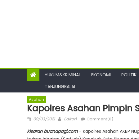
HUKUM&KRIMINAL
EKONOMI
POLITIK
TANJUNGBALAI
Asahan
Kapolres Asahan Pimpin S
Posted
Author
09/03/2021
Editor1
Comment(0)
on
Kisaran buanapagi.com
– Kapolres Asahan AKBP Nu