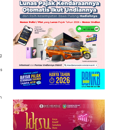
g
es
n