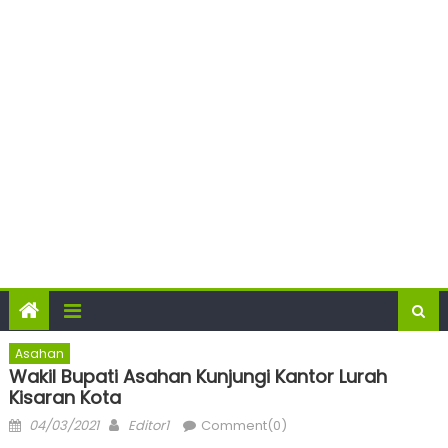
Asahan
Wakil Bupati Asahan Kunjungi Kantor Lurah
Kisaran Kota
Posted
Author
04/03/2021
Editor1
Comment(0)
on