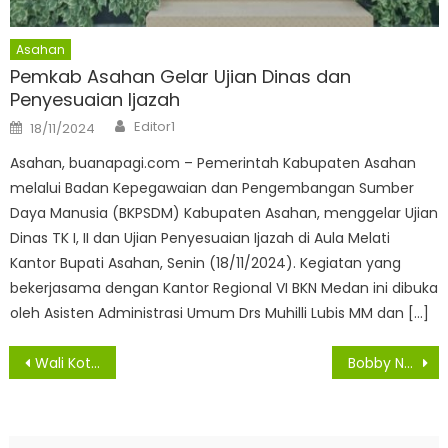
Asahan
Pemkab Asahan Gelar Ujian Dinas dan
Penyesuaian Ijazah
Author
Posted
Editor1
18/11/2024
on
Asahan, buanapagi.com – Pemerintah Kabupaten Asahan
melalui Badan Kepegawaian dan Pengembangan Sumber
Daya Manusia (BKPSDM) Kabupaten Asahan, menggelar Ujian
Dinas TK I, II dan Ujian Penyesuaian Ijazah di Aula Melati
Kantor Bupati Asahan, Senin (18/11/2024). Kegiatan yang
bekerjasama dengan Kantor Regional VI BKN Medan ini dibuka
oleh Asisten Administrasi Umum Drs Muhilli Lubis MM dan […]
Navigasi
Wali Kota Medan Terima Kunjungan Duta Besar India
Bobby Nasution Pantau Pelaksanaan Vaksinasi Tahap Dua di Pasar Petisah
pos