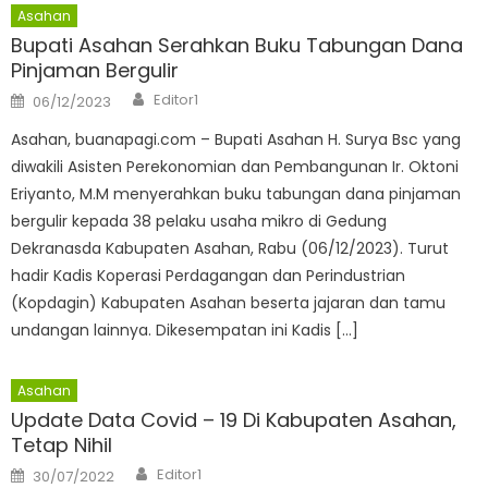
Asahan
Bupati Asahan Serahkan Buku Tabungan Dana
Pinjaman Bergulir
Author
Posted
Editor1
06/12/2023
on
Asahan, buanapagi.com – Bupati Asahan H. Surya Bsc yang
diwakili Asisten Perekonomian dan Pembangunan Ir. Oktoni
Eriyanto, M.M menyerahkan buku tabungan dana pinjaman
bergulir kepada 38 pelaku usaha mikro di Gedung
Dekranasda Kabupaten Asahan, Rabu (06/12/2023). Turut
hadir Kadis Koperasi Perdagangan dan Perindustrian
(Kopdagin) Kabupaten Asahan beserta jajaran dan tamu
undangan lainnya. Dikesempatan ini Kadis […]
Asahan
Update Data Covid – 19 Di Kabupaten Asahan,
Tetap Nihil
Author
Posted
Editor1
30/07/2022
on