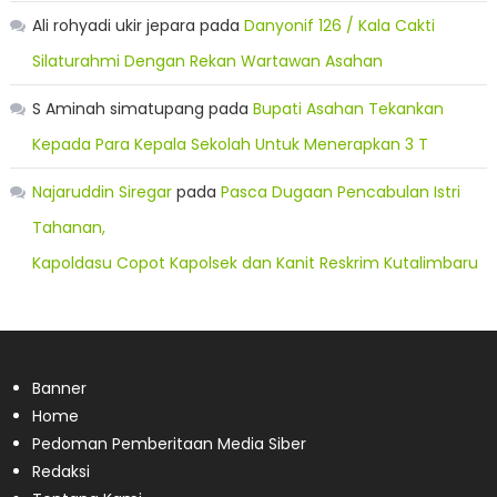
Ali rohyadi ukir jepara
pada
Danyonif 126 / Kala Cakti
Silaturahmi Dengan Rekan Wartawan Asahan
S Aminah simatupang
pada
Bupati Asahan Tekankan
Kepada Para Kepala Sekolah Untuk Menerapkan 3 T
Najaruddin Siregar
pada
Pasca Dugaan Pencabulan Istri
Tahanan,
Kapoldasu Copot Kapolsek dan Kanit Reskrim Kutalimbaru
Banner
Home
Pedoman Pemberitaan Media Siber
Redaksi