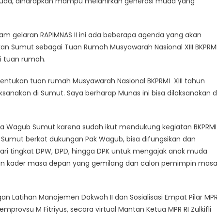
 muda, diharapkan mampu melahirkan generasi muda yang
alam gelaran RAPIMNAS II ini ada beberapa agenda yang akan
kan Sumut sebagai Tuan Rumah Musyawarah Nasional XIII BKPRMI
i tuan rumah.
nentukan tuan rumah Musyawarah Nasional BKPRMI XIII tahun
aksanakan di Sumut. Saya berharap Munas ini bisa dilaksanakan d
ada Wagub Sumut karena sudah ikut mendukung kegiatan BKPRMI
di Sumut berkat dukungan Pak Wagub, bisa difungsikan dan
ari tingkat DPW, DPD, hingga DPK untuk mengajak anak muda
dikan kader masa depan yang gemilang dan calon pemimpin mas
gan Latihan Manajemen Dakwah II dan Sosialisasi Empat Pilar MP
mprovsu M Fitriyus, secara virtual Mantan Ketua MPR RI Zulkifli