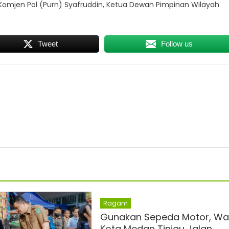
Komjen Pol (Purn) Syafruddin, Ketua Dewan Pimpinan Wilayah
Tweet
Follow us
Ragam
Gunakan Sepeda Motor, Wal
Kota Medan Tinjau Jalan