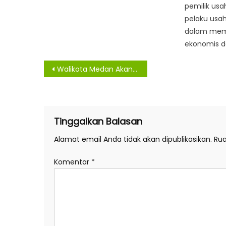
pemilik us
pelaku usah
dalam mema
ekonomis da
Navigasi
Walikota Medan Akan Tambah Tiga UPT Dinas P2K
pos
Tinggalkan Balasan
Alamat email Anda tidak akan dipublikasikan.
Rua
Komentar
*