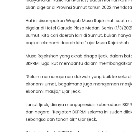
Musyawarah Nasional (Munas) Badan Komunikasi P
akan digelar di Provinsi Sumut tahun 2022 mendata
Hal ini disampaikan Wagub Musa Rajekshah saat me
digelar di Hotel Garuda Plaza Medan, Senin (1/3/20
Sumut. Kita cari daerah lain di Sumut, bukan hanya 
angkat ekonomi daerah kita,” ujar Musa Rajekshah.
Musa Rajekshah yang akrab disapa Ijeck, dalam ka
BKPRMI juga ikut membantu dalam membangkitkan 
“Selain memanajemen dakwah yang baik ke seluruh 
ekonomi umat, bagaimana juga manajemen masjid,
ekonomi masjid,” ujar Ijeck.
Lanjut Ijeck, dirinya mengapresiasi keberadaan B
dan negara. “Kegiatan BKPRMI selama ini sudah di
sebangsa dan tanah air,” ujar Ijeck.