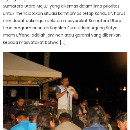
Sumatera Utara Maju,” yang dikemas dalam lima prioritas
untuk menciptakan situasi kamtibmas tetap kondusif, harus
mendapat dukungan seluruh masyarakat Sumatera Utara.
Lima program prioritas Kapolda Sumut Irjen Agung Setya
Imam Effendi adalah jaminan atau garansi yang diberikan
kepada masyatakat bahwa […]