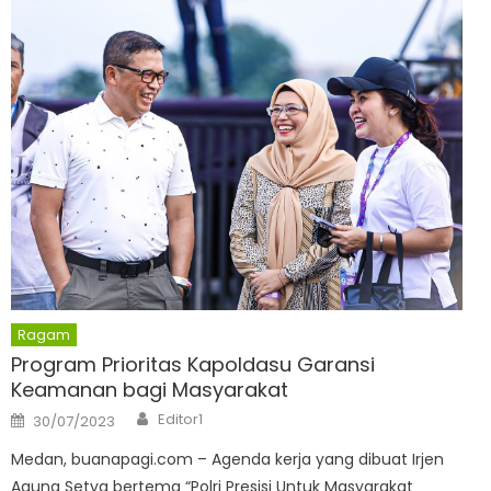
Ragam
Program Prioritas Kapoldasu Garansi
Keamanan bagi Masyarakat
Author
Posted
Editor1
30/07/2023
on
Medan, buanapagi.com – Agenda kerja yang dibuat Irjen
Agung Setya bertema “Polri Presisi Untuk Masyarakat