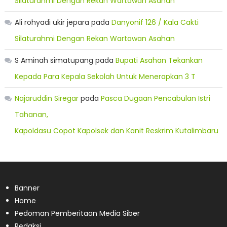
Silaturahmi Dengan Rekan Wartawan Asahan
Ali rohyadi ukir jepara
pada
Danyonif 126 / Kala Cakti
Silaturahmi Dengan Rekan Wartawan Asahan
S Aminah simatupang
pada
Bupati Asahan Tekankan
Kepada Para Kepala Sekolah Untuk Menerapkan 3 T
Najaruddin Siregar
pada
Pasca Dugaan Pencabulan Istri
Tahanan,
Kapoldasu Copot Kapolsek dan Kanit Reskrim Kutalimbaru
Banner
Home
Pedoman Pemberitaan Media Siber
Redaksi