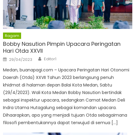
Ragam
Bobby Nasution Pimpin Upacara Peringatan
Hari Otda XXVII
Author
Posted
Editor1
29/04/2023
on
Medan, buanapagi.com – Upacara Peringatan Hari Otonomi
Daerah (Otda) XXVII Tahun 2023 berlangsung penuh
khidmat di halaman depan Balai Kota Medan, Sabtu
(29/4/2023). Wali Kota Medan Bobby Nasution bertindak
sebagai inspektur upacara, sedangkan Camat Medan Deli
Indra Utama Hutagalung sebagai komandan upacara.
Dihaarapkan, apa yang menjadi tujuan Otda sebagaimana
filosofi pembentukannya dapat terwujud di semua […]