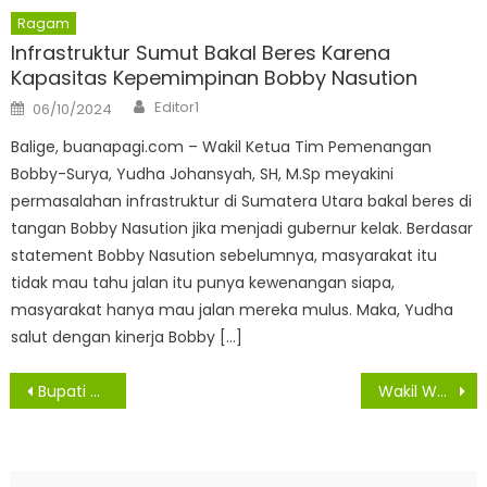
Ragam
Infrastruktur Sumut Bakal Beres Karena
Kapasitas Kepemimpinan Bobby Nasution
Author
Posted
Editor1
06/10/2024
on
Balige, buanapagi.com – Wakil Ketua Tim Pemenangan
Bobby-Surya, Yudha Johansyah, SH, M.Sp meyakini
permasalahan infrastruktur di Sumatera Utara bakal beres di
tangan Bobby Nasution jika menjadi gubernur kelak. Berdasar
statement Bobby Nasution sebelumnya, masyarakat itu
tidak mau tahu jalan itu punya kewenangan siapa,
masyarakat hanya mau jalan mereka mulus. Maka, Yudha
salut dengan kinerja Bobby […]
Navigasi
Bupati Dan Wakil Bupati Asahan Tinjau Kegiatan Gotroy di Jalan Hos. Cokroaminoto Kisaran
Wakil Wali Kota Medan dan ASN Divaksin
pos