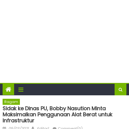
Ragam
Sidak ke Dinas PU, Bobby Nasution Minta
Maksimalkan Penggunaan Alat Berat untuk
Infrastruktur
Posted
Author
05/03/2021
Editor1
Comment(0)