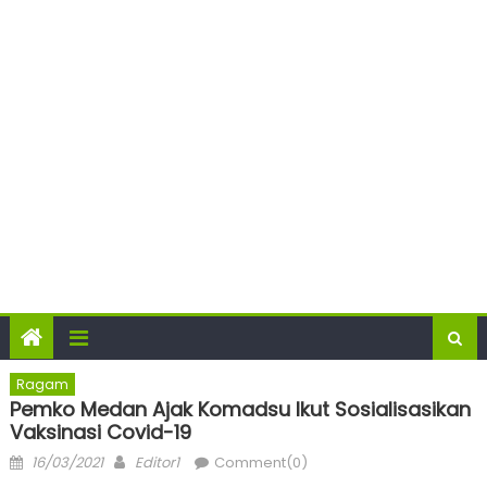
Ragam
Pemko Medan Ajak Komadsu Ikut Sosialisasikan
Vaksinasi Covid-19
Posted
Author
16/03/2021
Editor1
Comment(0)
on