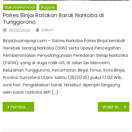
Hukum&Kriminal
Ragam
Polres Binjai Ratakan Barak Narkoba di
Tunggorono
Author
Posted
Editor1
25/01/2025
on
Binjai,buanapagi.com – Satres Narkoba Polres Binjai kembali
Gerebek Sarang Narkoba (GSN) serta Upaya Pencegahan
Pemberantasan Penyalahgunaan Peredaran Gelap Narkotika
(P4GN), yang di duga milik UG, di Jalan Sei Mencirim,
Kelurahan Tunggurono, Kecamatan Binjai Timur, Kota Binjai,
Provinsi Sumatera Utara. Sabtu (25/01/25) pukul 17.00 Wib,
sore hari. Pengrebekan barak tersebut dipimpin langsung
oleh kasat narkoba AKP […]
Navigasi
Pembangunan SPBU Shell Jalan Wahidin Ditolak Warga, Hasyim : Lapor Kepada Bobby Nasution
Wakil Wali Kota Medan Dukung Program Bedah Musholah ISNU Kota Medan
pos