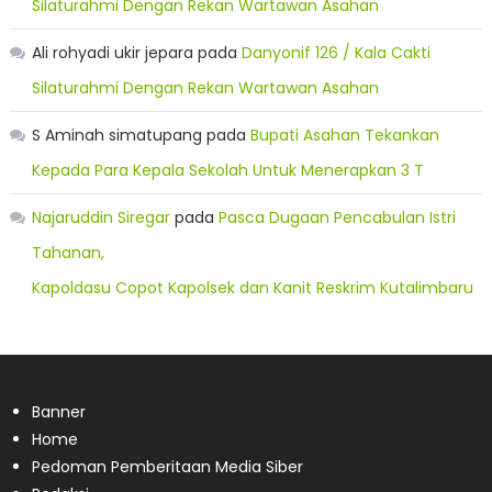
Silaturahmi Dengan Rekan Wartawan Asahan
Ali rohyadi ukir jepara
pada
Danyonif 126 / Kala Cakti
Silaturahmi Dengan Rekan Wartawan Asahan
S Aminah simatupang
pada
Bupati Asahan Tekankan
Kepada Para Kepala Sekolah Untuk Menerapkan 3 T
Najaruddin Siregar
pada
Pasca Dugaan Pencabulan Istri
Tahanan,
Kapoldasu Copot Kapolsek dan Kanit Reskrim Kutalimbaru
Banner
Home
Pedoman Pemberitaan Media Siber