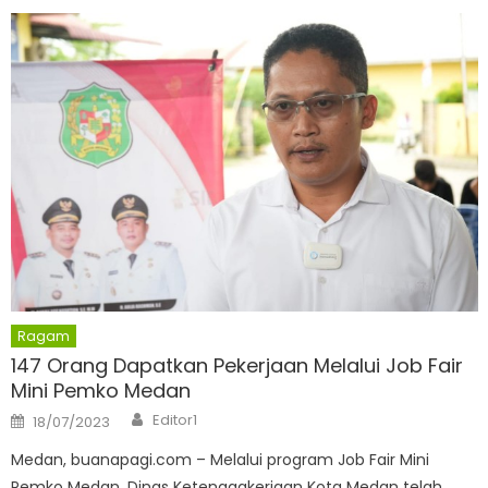
Ragam
147 Orang Dapatkan Pekerjaan Melalui Job Fair
Mini Pemko Medan
Author
Posted
Editor1
18/07/2023
on
Medan, buanapagi.com – Melalui program Job Fair Mini
Pemko Medan, Dinas Ketenagakerjaan Kota Medan telah