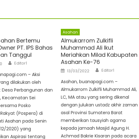
Asahan
sahan Bertemu
Almukarrom Zulkifli
wner PT. IPS Bahas
Muhammad Ali Ikut
an Tanggul
Meriahkan Milad Kabupaten
Asahan Ke-76
Author
Editor1
0
Author
Posted
Editor1
13/03/2022
on
anapagi.com – Aksi
Asahan, buanapagi.com –
ang dilakukan oleh
Almukarrom Zulkifli Muhammad Ali,
 Desa Perbangunan dan
LC, MA atau yang sering dikenal
, Kecamatan Sei
dengan julukan ustadz akhir zaman
bersama Posko
asal Provinsi Sumatera Barat
Rakyat (Pospera) di
memberikan tausyiah agama
ati Asahan pada Senin
kepada jamaah Masjid Agung H.
12/2020) yang
Achmad Bakrie Kisaran pada acara
an Aspirasi tentang