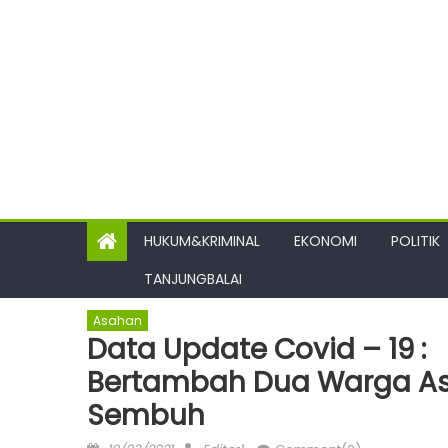
HUKUM&KRIMINAL
EKONOMI
POLITIK
TANJUNGBALAI
Asahan
Data Update Covid – 19 :
Bertambah Dua Warga As
Sembuh
Posted
Author