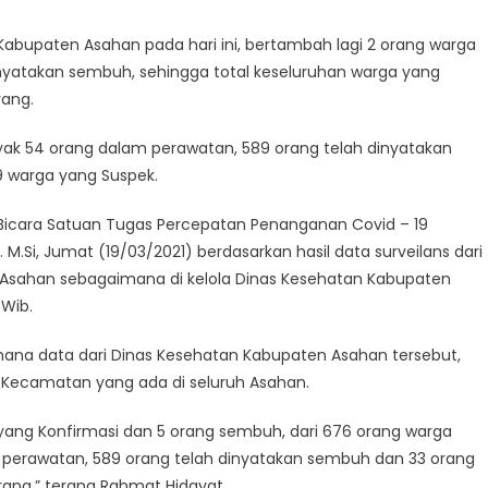
Kabupaten Asahan pada hari ini, bertambah lagi 2 orang warga
nyatakan sembuh, sehingga total keseluruhan warga yang
rang.
yak 54 orang dalam perawatan, 589 orang telah dinyatakan
9 warga yang Suspek.
Bicara Satuan Tugas Percepatan Penanganan Covid – 19
M.Si, Jumat (19/03/2021) berdasarkan hasil data surveilans dari
 Asahan sebagaimana di kelola Dinas Kesehatan Kabupaten
 Wib.
mana data dari Dinas Kesehatan Kabupaten Asahan tersebut,
5 Kecamatan yang ada di seluruh Asahan.
 yang Konfirmasi dan 5 orang sembuh, dari 676 orang warga
 perawatan, 589 orang telah dinyatakan sembuh dan 33 orang
rang,” terang Rahmat Hidayat.