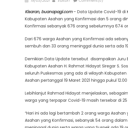
19/03/2021
Editor1
Comment(0)
on
Kisaran, buanapagi.com
– Data Update Covid-19 di 
Kabupaten Asahan yang Konfirmasi dan 5 orang di
Konfirmasi sebanyak 676 orang sebelumnya 674 o
Dari 676 warga Asahan yang Konfirmasi ada seban
sembuh dan 33 orang meninggal dunia serta ada 1
Demikian Data Update tersebut disampaikan Juru 
Kabupaten Asahan H. Rahmat Hidayat Siregar S. Sos. 
seluruh Puskesmas yang ada di wilayah Kabupaten
Asahan pertanggal 19 Maret 2021 hingga pukul 12.00
Lebihlanjut Rahmad Hidayat menjelaskan, sebagai
warga yang terpapar Covid-19 masih tersebar di 2
“Hari ini ada lagi bertambah 2 orang warga Asahan
Asahan yang Konfirmasi, sebanyak 54 orang dalam
meninggal dunia serta warga yang Suspek ada 19 o