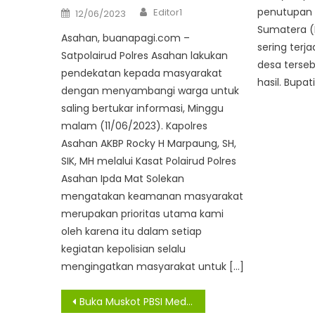
Author
Posted
penutupan t
Editor1
12/06/2023
on
Sumatera (
Asahan, buanapagi.com –
sering terj
Satpolairud Polres Asahan lakukan
desa ters
pendekatan kepada masyarakat
hasil. Bupat
dengan menyambangi warga untuk
saling bertukar informasi, Minggu
malam (11/06/2023). Kapolres
Asahan AKBP Rocky H Marpaung, SH,
SIK, MH melalui Kasat Polairud Polres
Asahan Ipda Mat Solekan
mengatakan keamanan masyarakat
merupakan prioritas utama kami
oleh karena itu dalam setiap
kegiatan kepolisian selalu
mengingatkan masyarakat untuk […]
Navigasi
Buka Muskot PBSI Medan, Wakil Wali Kota : Mari Kita Lahirkan Pemain yang Berkualitas