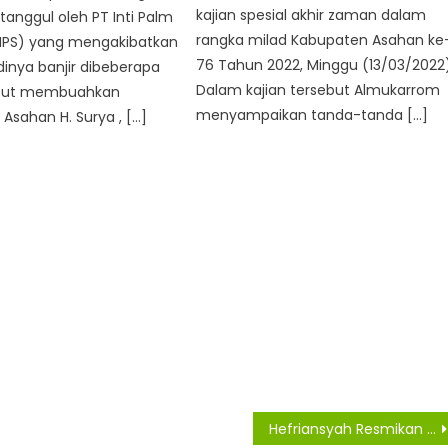
kajian spesial akhir zaman dalam
anggul oleh PT Inti Palm
rangka milad Kabupaten Asahan ke
IPS) yang mengakibatkan
76 Tahun 2022, Minggu (13/03/2022)
adinya banjir dibeberapa
Dalam kajian tersebut Almukarrom
ebut membuahkan
menyampaikan tanda-tanda […]
i Asahan H. Surya , […]
Hefriansyah Resmikan kantor Disdik Siantar Yang Baru