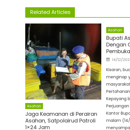
Related Articles
Asahan
Bupati A
Dengan O
Pembuka
Posted
14/12/202
on
Kisaran, bu
menginap y
masyarakat
Pertahanan
Kepayang 
Perjuangan 
Asahan
Jaga Keamanan di Perairan
Kantor Bup
Asahan, Satpolairud Patroli
malam (14/
1×24 Jam
menyampaik