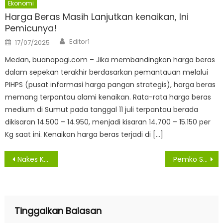
Ekonomi
Harga Beras Masih Lanjutkan kenaikan, Ini
Pemicunya!
Author
Posted
Editor1
17/07/2025
on
Medan, buanapagi.com – Jika membandingkan harga beras
dalam sepekan terakhir berdasarkan pemantauan melalui
PIHPS (pusat informasi harga pangan strategis), harga beras
memang terpantau alami kenaikan. Rata-rata harga beras
medium di Sumut pada tanggal 11 juli terpantau berada
dikisaran 14.500 – 14.950, menjadi kisaran 14.700 – 15.150 per
Kg saat ini. Kenaikan harga beras terjadi di […]
Navigasi
Nakes Kabupaten Asahan Disuntik Vaksin Covid-19
Pemko Siantar Segera Terapkan Digitalisasi di Semua Sistem
pos
Tinggalkan Balasan