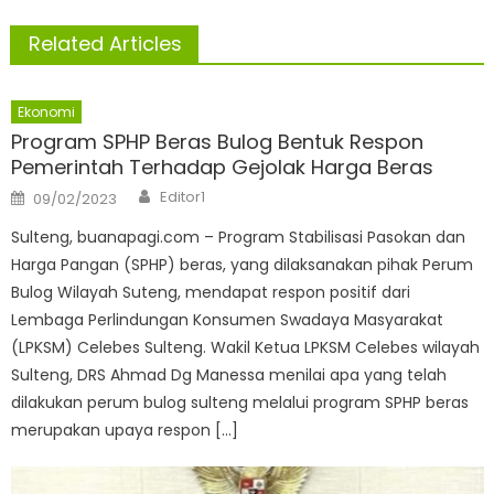
Related Articles
Ekonomi
Program SPHP Beras Bulog Bentuk Respon
Pemerintah Terhadap Gejolak Harga Beras
Author
Posted
Editor1
09/02/2023
on
Sulteng, buanapagi.com – Program Stabilisasi Pasokan dan
Harga Pangan (SPHP) beras, yang dilaksanakan pihak Perum
Bulog Wilayah Suteng, mendapat respon positif dari
Lembaga Perlindungan Konsumen Swadaya Masyarakat
(LPKSM) Celebes Sulteng. Wakil Ketua LPKSM Celebes wilayah
Sulteng, DRS Ahmad Dg Manessa menilai apa yang telah
dilakukan perum bulog sulteng melalui program SPHP beras
merupakan upaya respon […]