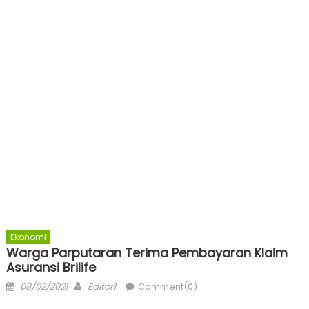
Ekonomi
Warga Parputaran Terima Pembayaran Klaim
Asuransi Brilife
Posted
Author
08/02/2021
Editor1
Comment(0)
on