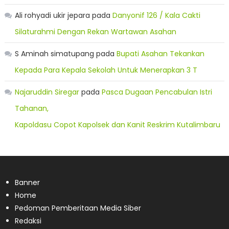
Ali rohyadi ukir jepara
pada
Danyonif 126 / Kala Cakti
Silaturahmi Dengan Rekan Wartawan Asahan
S Aminah simatupang
pada
Bupati Asahan Tekankan
Kepada Para Kepala Sekolah Untuk Menerapkan 3 T
Najaruddin Siregar
pada
Pasca Dugaan Pencabulan Istri
Tahanan,
Kapoldasu Copot Kapolsek dan Kanit Reskrim Kutalimbaru
Banner
Home
Pedoman Pemberitaan Media Siber
Redaksi