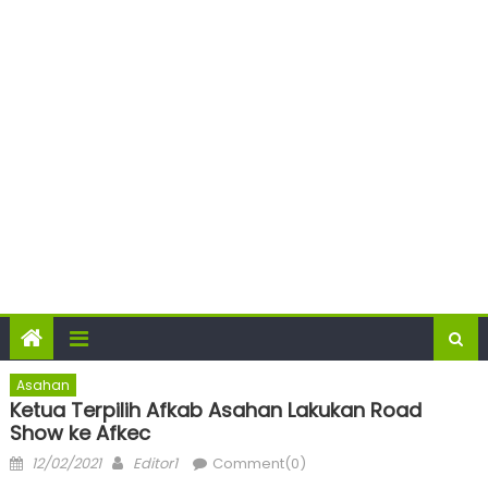
Asahan
Ketua Terpilih Afkab Asahan Lakukan Road
Show ke Afkec
Posted
Author
12/02/2021
Editor1
Comment(0)
on