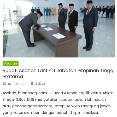
Asahan
Bupati Asahan Lantik 3 Jabatan Pimpinan Tinggi
Pratama
Author
Posted
Editor1
11/06/2025
on
Asahan, buanapagi.com – Bupati Asahan Taufik Zainal Abidin
Siregar S.Sos, M.Si menyatakan jabatan bukan lah hadiah
atau penghargaan semata, tetapi sebuah tanggung jawab
yang harus diemban dengan penuh disiplin, dedikasi,