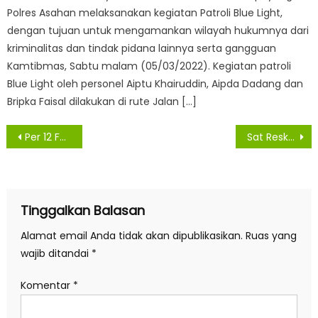
Polres Asahan melaksanakan kegiatan Patroli Blue Light,
dengan tujuan untuk mengamankan wilayah hukumnya dari
kriminalitas dan tindak pidana lainnya serta gangguan
Kamtibmas, Sabtu malam (05/03/2022). Kegiatan patroli
Blue Light oleh personel Aiptu Khairuddin, Aipda Dadang dan
Bripka Faisal dilakukan di rute Jalan […]
Navigasi
Per 12 Februari, Bertambah Lagi Dua Warga Asahan Konfirmasi Dan Delapan Suspek Akibat Virus Covid -19
Sat Reskrim Polres Asahan Tahan AS Dan SK Pelaku Persetubuhan Anak Dibawah Umur
pos
Tinggalkan Balasan
Alamat email Anda tidak akan dipublikasikan.
Ruas yang
wajib ditandai
*
Komentar
*