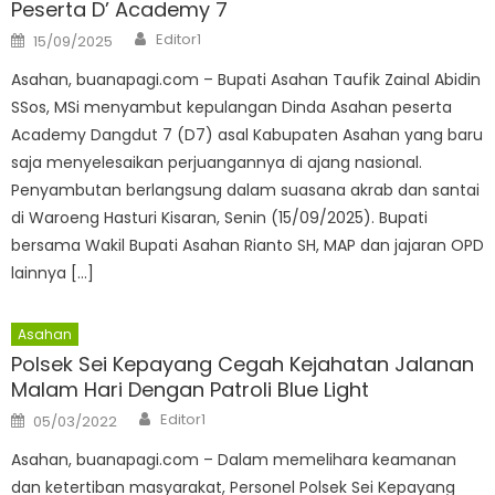
Peserta D’ Academy 7
Author
Posted
Editor1
15/09/2025
on
Asahan, buanapagi.com – Bupati Asahan Taufik Zainal Abidin
SSos, MSi menyambut kepulangan Dinda Asahan peserta
Academy Dangdut 7 (D7) asal Kabupaten Asahan yang baru
saja menyelesaikan perjuangannya di ajang nasional.
Penyambutan berlangsung dalam suasana akrab dan santai
di Waroeng Hasturi Kisaran, Senin (15/09/2025). Bupati
bersama Wakil Bupati Asahan Rianto SH, MAP dan jajaran OPD
lainnya […]
Asahan
Polsek Sei Kepayang Cegah Kejahatan Jalanan
Malam Hari Dengan Patroli Blue Light
Author
Posted
Editor1
05/03/2022
on
Asahan, buanapagi.com – Dalam memelihara keamanan
dan ketertiban masyarakat, Personel Polsek Sei Kepayang