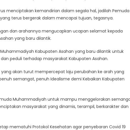
s menciptakan kemandirian dalam segala hal, jadilah Pemuda
yang terus bergerak dalam mencapai tujuan, tegasnya.
bingan dan arahannya mengucapkan ucapan selamat kepada
han yang baru dilantik.
 Muhammadiyah Kabupaten Asahan yang baru dilantik untuk
s dan peduli terhadap masyarakat Kabupaten Asahan.
 yang akan turut mempercepat laju perubahan ke arah yang
if, penuh semangat, penuh Idealisme demi Kebaikan Kabupaten
 Pemuda Muhammadiyah untuk mampu menggelorakan semang
iptakan masyarakat yang dinamis, terampil, berkarakter dan
etap mematuhi Protokol Kesehatan agar penyebaran Covid 19