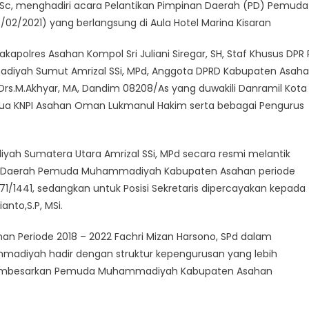
 BSc, menghadiri acara Pelantikan Pimpinan Daerah (PD) Pemuda
2/2021) yang berlangsung di Aula Hotel Marina Kisaran
kapolres Asahan Kompol Sri Juliani Siregar, SH, Staf Khusus DPR 
diyah Sumut Amrizal SSi, MPd, Anggota DPRD Kabupaten Asah
s.M.Akhyar, MA, Dandim 08208/As yang duwakili Danramil Kota
etua KNPI Asahan Oman Lukmanul Hakim serta bebagai Pengurus
h Sumatera Utara Amrizal SSi, MPd secara resmi melantik
rus Daerah Pemuda Muhammadiyah Kabupaten Asahan periode
171/1441, sedangkan untuk Posisi Sekretaris dipercayakan kepada
to,S.P, MSi.
Periode 2018 – 2022 Fachri Mizan Harsono, SPd dalam
iyah hadir dengan struktur kepengurusan yang lebih
 membesarkan Pemuda Muhammadiyah Kabupaten Asahan