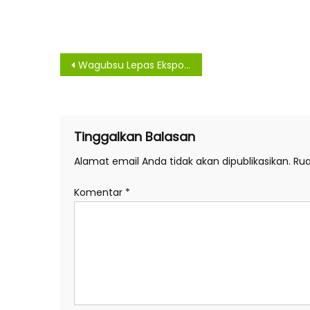
Navigasi
Wagubsu Lepas Ekspor Perdana Melalui Pelabuhan Sibolga
pos
Tinggalkan Balasan
Alamat email Anda tidak akan dipublikasikan.
Rua
Komentar
*