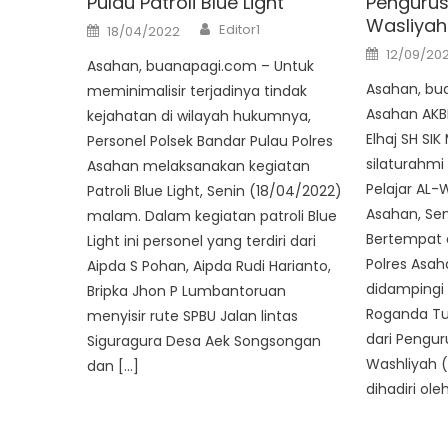
Pulau Patroli Blue Light
Pengurus 
Wasliyah
Author
Posted
Editor1
18/04/2022
on
Posted
12/09/20
on
Asahan, buanapagi.com – Untuk
Asahan, bu
meminimalisir terjadinya tindak
Asahan AK
kejahatan di wilayah hukumnya,
Elhaj SH S
Personel Polsek Bandar Pulau Polres
silaturahmi
Asahan melaksanakan kegiatan
Pelajar AL-
Patroli Blue Light, Senin (18/04/2022)
Asahan, Sen
malam. Dalam kegiatan patroli Blue
Bertempat 
Light ini personel yang terdiri dari
Polres Asah
Aipda S Pohan, Aipda Rudi Harianto,
didampingi 
Bripka Jhon P Lumbantoruan
Roganda Tu
menyisir rute SPBU Jalan lintas
dari Penguru
Siguragura Desa Aek Songsongan
Washliyah 
dan […]
dihadiri ole