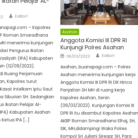
Ikatan Pelajar AL-
Author
Editor1
22
anapagi.com – Kapolres
Asahan
BP Roman Smaradhana
Anggota Komisi III DPR RI
IK MH menerima kunjungan
Kunjungi Polres Asahan
 dari Pengurus Ikatan
Author
Posted
Editor1
06/03/2023
Wasliyah (IPA) Kabupaten
on
in (12/09/2022).
Asahan, buanapagi.com – Polres
di Ruang Perjamuan
Asahan menerima kunjungan kerja
an, Kapolres turut
Anggota Komisi III DPR RI DR Hinca
Kasat Intelkam Iptu Saut
Panjaitan SH MH di ruang kerja
a Siburian SH. Sedangkan
Kapolres Asahan, Senin
s Ikatan Pelajar Al-
(06/03/2023). Kunjungan Komisi III
(IPA) Kabupaten Asahan
DPR RI itu disambut Kapolres Asaha
h Ketua IPA […]
AKBP Roman Smaradhana Elhaj, SH,
SIK, MH,didampingi Waka Polres
Kompol Sri Juliani Siregar SH, Para