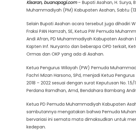
Kisaran, buanapagi.com
– Bupati Asahan, H. Surya,
Muhammadiyah (PM) Kabupaten Asahan, Sabtu (13/0
Selain Bupati Asahan acara tersebut juga dihadiri Wa
Fraksi PAN Hamzah, SE, Ketua PW Pemuda Muhamma
Andi Afran, PD Muhammadiyah Kabupaten Asahan Dr
Kapten Inf. Nuryanto dan beberapa OPD terkait, K
Ormas dan OKP yang ada di Asahan.
Ketua Pengurus Wilayah (PW) Pemuda Muhammadiya
Fachri Mizan Harsono, SPd, menjadi Ketua Pengu
2018 – 2022 sesuai dengan surat Keputusan No. 1.5/
Perdana Ramdhan, Amd, Bendahara Bambang Andrian
Ketua PD Pemuda Muhammadiyah Kabupaten Asahan 
sambutannya mengatakan bahwa Pemuda Muhammad
bervariasi ini semata mata dimaksudkan untuk
kedepan.