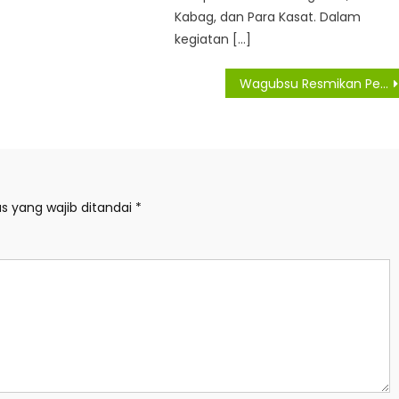
Kabag, dan Para Kasat. Dalam
kegiatan […]
Wagubsu Resmikan Pembangunan Masjid Nurul Iman Sibolga
s yang wajib ditandai
*