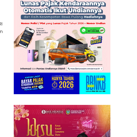
RI
an