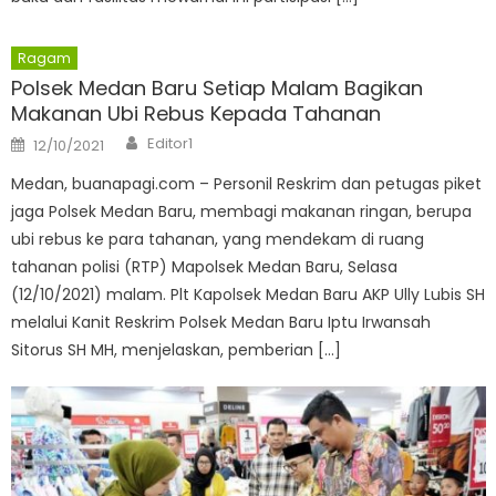
Ragam
Polsek Medan Baru Setiap Malam Bagikan
Makanan Ubi Rebus Kepada Tahanan
Author
Posted
Editor1
12/10/2021
on
Medan, buanapagi.com – Personil Reskrim dan petugas piket
jaga Polsek Medan Baru, membagi makanan ringan, berupa
ubi rebus ke para tahanan, yang mendekam di ruang
tahanan polisi (RTP) Mapolsek Medan Baru, Selasa
(12/10/2021) malam. Plt Kapolsek Medan Baru AKP Ully Lubis SH
melalui Kanit Reskrim Polsek Medan Baru Iptu Irwansah
Sitorus SH MH, menjelaskan, pemberian […]