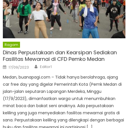
Ragam
Dinas Perpustakaan dan Kearsipan Sediakan
Fasilitas Mewarnai di CFD Pemko Medan
Author
Posted
Editor1
17/09/2023
on
Medan, buanapagi.com – Tidak hanya berolahraga, ajang
car free day yang digelar Pemerintah Kota (Pemk Medan di
jalan-jalan seputaran Lapangan Merdeka, Minggu
(17/9/2023), dimanfaatkan warga untuk menumbuhkan
minat baca dan bakat seni anaknya. Ada perpustakaan
keliling yang juga menyediakan fasilitas mewarnai gratis di
sana. Perpustakaan keliling yang dilengkapi dengan berbagai
buku dan fasilitas mewarnai ini partisipasi […]