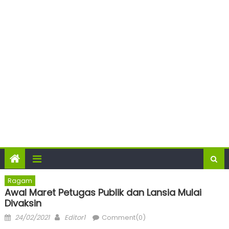
Ragam
Awal Maret Petugas Publik dan Lansia Mulai
Divaksin
Posted
Author
24/02/2021
Editor1
Comment(0)
on