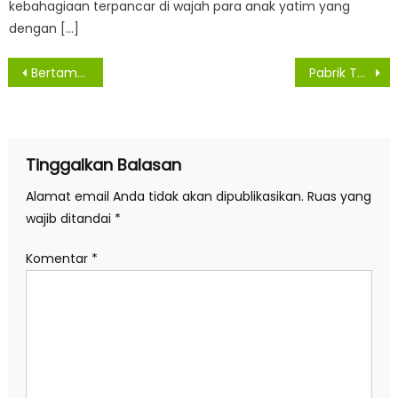
kebahagiaan terpancar di wajah para anak yatim yang
dengan […]
Navigasi
Bertambah Lagi Satu Warga Asahan Konfirmasi Dan Lima Orang Sembuh Dari Virus Covid -19
Pabrik Tepung Kelapa Buang Limbah Ke Sungai, Warga Akan Gelar Aksi Demo
pos
Tinggalkan Balasan
Alamat email Anda tidak akan dipublikasikan.
Ruas yang
wajib ditandai
*
Komentar
*