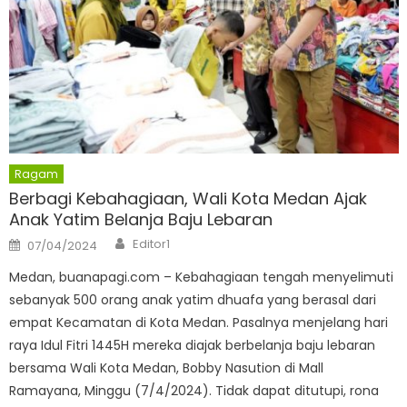
Ragam
Berbagi Kebahagiaan, Wali Kota Medan Ajak
Anak Yatim Belanja Baju Lebaran
Author
Posted
Editor1
07/04/2024
on
Medan, buanapagi.com – Kebahagiaan tengah menyelimuti
sebanyak 500 orang anak yatim dhuafa yang berasal dari
empat Kecamatan di Kota Medan. Pasalnya menjelang hari
raya Idul Fitri 1445H mereka diajak berbelanja baju lebaran
bersama Wali Kota Medan, Bobby Nasution di Mall
Ramayana, Minggu (7/4/2024). Tidak dapat ditutupi, rona