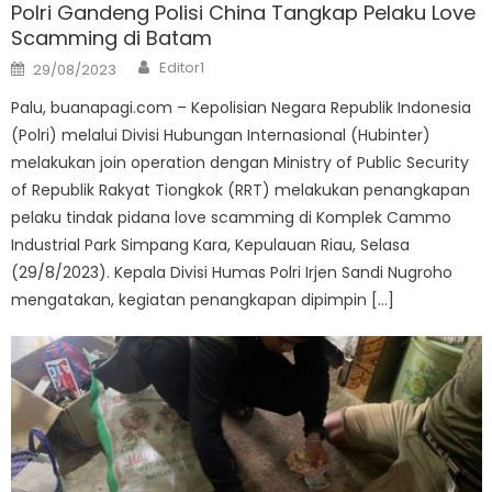
Polri Gandeng Polisi China Tangkap Pelaku Love
Scamming di Batam
Author
Posted
Editor1
29/08/2023
on
Palu, buanapagi.com – Kepolisian Negara Republik Indonesia
(Polri) melalui Divisi Hubungan Internasional (Hubinter)
melakukan join operation dengan Ministry of Public Security
of Republik Rakyat Tiongkok (RRT) melakukan penangkapan
pelaku tindak pidana love scamming di Komplek Cammo
Industrial Park Simpang Kara, Kepulauan Riau, Selasa
(29/8/2023). Kepala Divisi Humas Polri Irjen Sandi Nugroho
mengatakan, kegiatan penangkapan dipimpin […]