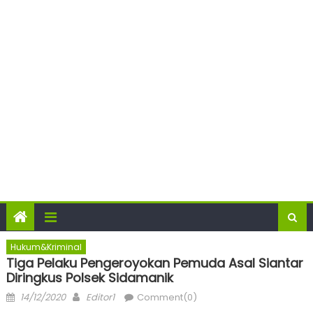
Hukum&Kriminal
Tiga Pelaku Pengeroyokan Pemuda Asal Siantar
Diringkus Polsek Sidamanik
Posted
Author
14/12/2020
Editor1
Comment(0)
on