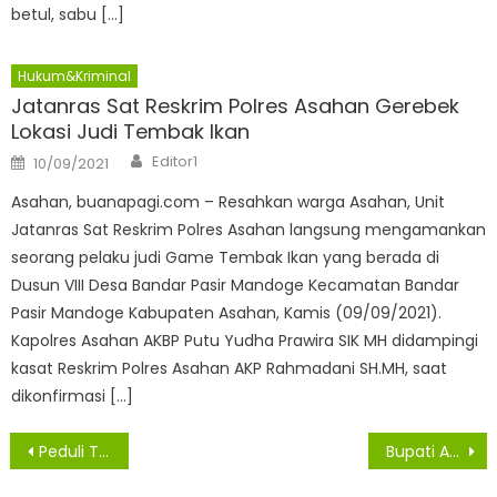
betul, sabu […]
Hukum&Kriminal
Jatanras Sat Reskrim Polres Asahan Gerebek
Lokasi Judi Tembak Ikan
Author
Posted
Editor1
10/09/2021
on
Asahan, buanapagi.com – Resahkan warga Asahan, Unit
Jatanras Sat Reskrim Polres Asahan langsung mengamankan
seorang pelaku judi Game Tembak Ikan yang berada di
Dusun VIII Desa Bandar Pasir Mandoge Kecamatan Bandar
Pasir Mandoge Kabupaten Asahan, Kamis (09/09/2021).
Kapolres Asahan AKBP Putu Yudha Prawira SIK MH didampingi
kasat Reskrim Polres Asahan AKP Rahmadani SH.MH, saat
dikonfirmasi […]
Navigasi
Peduli Terhadap Hak Asasi Manusia, Bupati Asahan Terima Penghargaan
Bupati Asahan Bertemu Dengan Owner PT. IPS Bahas Pembukaan Tanggul
pos