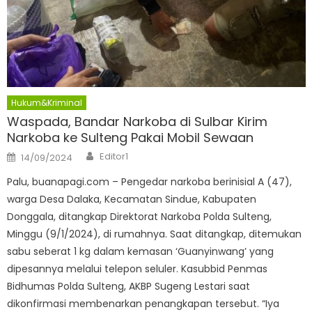
Hukum&Kriminal
Waspada, Bandar Narkoba di Sulbar Kirim
Narkoba ke Sulteng Pakai Mobil Sewaan
Author
Posted
Editor1
14/09/2024
on
Palu, buanapagi.com – Pengedar narkoba berinisial A (47),
warga Desa Dalaka, Kecamatan Sindue, Kabupaten
Donggala, ditangkap Direktorat Narkoba Polda Sulteng,
Minggu (9/1/2024), di rumahnya. Saat ditangkap, ditemukan
sabu seberat 1 kg dalam kemasan ‘Guanyinwang’ yang
dipesannya melalui telepon seluler. Kasubbid Penmas
Bidhumas Polda Sulteng, AKBP Sugeng Lestari saat
dikonfirmasi membenarkan penangkapan tersebut. “Iya