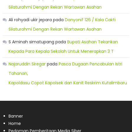
Silaturahmi Dengan Rekan Wartawan Asahan
Ali rohyadi ukir jepara
pada
Danyonif 126 / Kala Cakti
Silaturahmi Dengan Rekan Wartawan Asahan
S Aminah simatupang
pada
Bupati Asahan Tekankan
Kepada Para Kepala Sekolah Untuk Menerapkan 3 T
Najaruddin Siregar
pada
Pasca Dugaan Pencabulan Istri
Tahanan,
Kapoldasu Copot Kapolsek dan Kanit Reskrim Kutalimbaru
Banner
Home
Pedoman Pemberitaan Media Siber