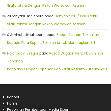
Silaturahmi Dengan Rekan Wartawan Asahan
Ali rohyadi ukir jepara
pada
Danyonif 126 / Kala Cakti
Silaturahmi Dengan Rekan Wartawan Asahan
S Aminah simatupang
pada
Bupati Asahan Tekankan
Kepada Para Kepala Sekolah Untuk Menerapkan 3 T
Najaruddin Siregar
pada
Pasca Dugaan Pencabulan Istri
Tahanan,
Kapoldasu Copot Kapolsek dan Kanit Reskrim Kutalimbaru
Banner
Home
Pedoman Pemberitaan Media Siber