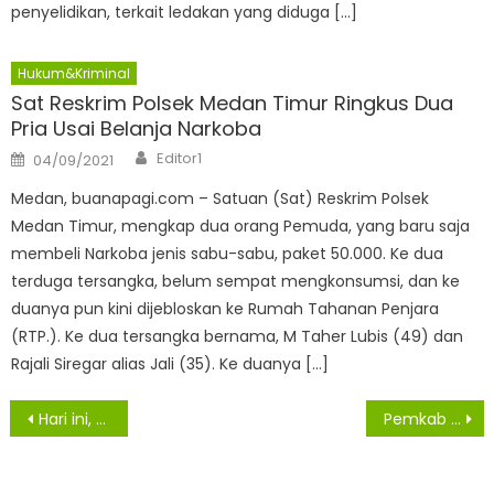
penyelidikan, terkait ledakan yang diduga […]
Hukum&Kriminal
Sat Reskrim Polsek Medan Timur Ringkus Dua
Pria Usai Belanja Narkoba
Author
Posted
Editor1
04/09/2021
on
Medan, buanapagi.com – Satuan (Sat) Reskrim Polsek
Medan Timur, mengkap dua orang Pemuda, yang baru saja
membeli Narkoba jenis sabu-sabu, paket 50.000. Ke dua
terduga tersangka, belum sempat mengkonsumsi, dan ke
duanya pun kini dijebloskan ke Rumah Tahanan Penjara
(RTP.). Ke dua tersangka bernama, M Taher Lubis (49) dan
Rajali Siregar alias Jali (35). Ke duanya […]
Navigasi
Hari ini, Enam Warga Asahan Konfirmasi Akibat Virus Covid -19 dan Empat Sembuh
Pemkab Asahan Himbau Warga Waspada Dan Mengurangi Kegiatan Saat Hujan Deras
pos