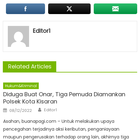
Editor1
Related Articles
Hukum&Kriminal
Diduga Buat Onar, Tiga Pemuda Diamankan
Polsek Kota Kisaran
Author
Posted
Editor1
08/12/2022
on
Asahan, buanapagi.com – Untuk melakukan upaya
pencegahan terjadinya aksi keributan, penganiayaan
maupun pengerusakan terhadap orang lain, akhirnya tiga