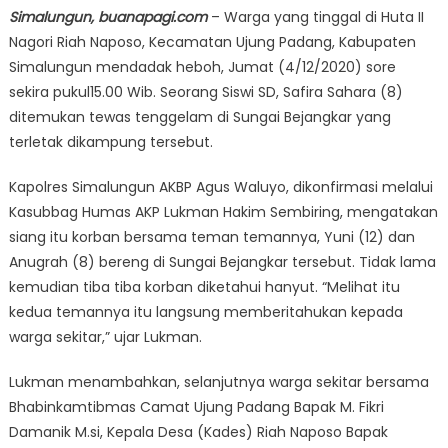
Simalungun, buanapagi.com
– Warga yang tinggal di Huta II
Nagori Riah Naposo, Kecamatan Ujung Padang, Kabupaten
Simalungun mendadak heboh, Jumat (4/12/2020) sore
sekira pukul15.00 Wib. Seorang Siswi SD, Safira Sahara (8)
ditemukan tewas tenggelam di Sungai Bejangkar yang
terletak dikampung tersebut.
Kapolres Simalungun AKBP Agus Waluyo, dikonfirmasi melalui
Kasubbag Humas AKP Lukman Hakim Sembiring, mengatakan
siang itu korban bersama teman temannya, Yuni (12) dan
Anugrah (8) bereng di Sungai Bejangkar tersebut. Tidak lama
kemudian tiba tiba korban diketahui hanyut. “Melihat itu
kedua temannya itu langsung memberitahukan kepada
warga sekitar,” ujar Lukman.
Lukman menambahkan, selanjutnya warga sekitar bersama
Bhabinkamtibmas Camat Ujung Padang Bapak M. Fikri
Damanik M.si, Kepala Desa (Kades) Riah Naposo Bapak