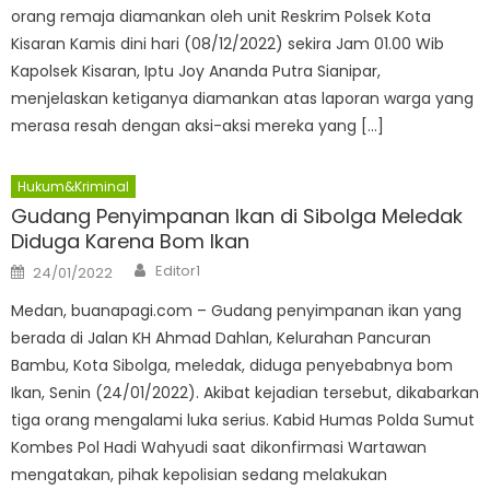
orang remaja diamankan oleh unit Reskrim Polsek Kota
Kisaran Kamis dini hari (08/12/2022) sekira Jam 01.00 Wib
Kapolsek Kisaran, Iptu Joy Ananda Putra Sianipar,
menjelaskan ketiganya diamankan atas laporan warga yang
merasa resah dengan aksi-aksi mereka yang […]
Hukum&Kriminal
Gudang Penyimpanan Ikan di Sibolga Meledak
Diduga Karena Bom Ikan
Author
Posted
Editor1
24/01/2022
on
Medan, buanapagi.com – Gudang penyimpanan ikan yang
berada di Jalan KH Ahmad Dahlan, Kelurahan Pancuran
Bambu, Kota Sibolga, meledak, diduga penyebabnya bom
Ikan, Senin (24/01/2022). Akibat kejadian tersebut, dikabarkan
tiga orang mengalami luka serius. Kabid Humas Polda Sumut
Kombes Pol Hadi Wahyudi saat dikonfirmasi Wartawan
mengatakan, pihak kepolisian sedang melakukan