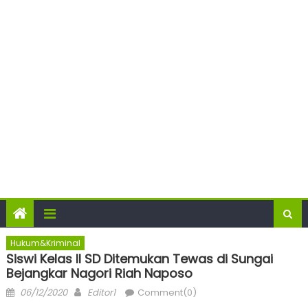
Hukum&Kriminal
Siswi Kelas II SD Ditemukan Tewas di Sungai
Bejangkar Nagori Riah Naposo
Posted
Author
06/12/2020
Editor1
Comment(0)
on