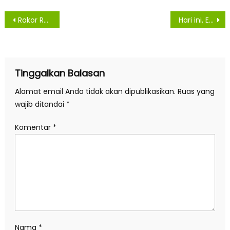
Navigasi
Rakor Rencana Sekolah Tatap Muka di Kota Tebing Tinggi Dimulai
Hari ini, Empat Warga Asahan Kembali Sembuh Dari Virus Covid -19
pos
Tinggalkan Balasan
Alamat email Anda tidak akan dipublikasikan.
Ruas yang
wajib ditandai
*
Komentar
*
Nama
*