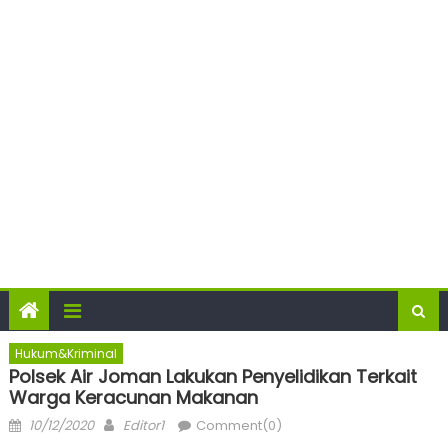
Hukum&Kriminal
Polsek Air Joman Lakukan Penyelidikan Terkait
Warga Keracunan Makanan
Posted
Author
10/12/2020
Editor1
Comment(0)
on