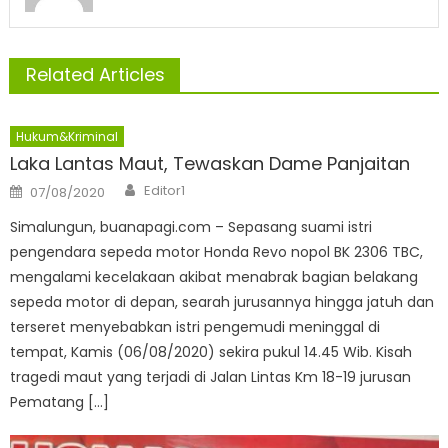
Related Articles
Hukum&Kriminal
Laka Lantas Maut, Tewaskan Dame Panjaitan
Author
Posted
Editor1
07/08/2020
on
Simalungun, buanapagi.com – Sepasang suami istri
pengendara sepeda motor Honda Revo nopol BK 2306 TBC,
mengalami kecelakaan akibat menabrak bagian belakang
sepeda motor di depan, searah jurusannya hingga jatuh dan
terseret menyebabkan istri pengemudi meninggal di
tempat, Kamis (06/08/2020) sekira pukul 14.45 Wib. Kisah
tragedi maut yang terjadi di Jalan Lintas Km 18-19 jurusan
Pematang […]