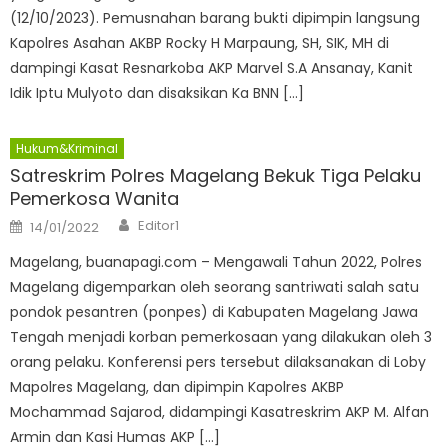
(12/10/2023). Pemusnahan barang bukti dipimpin langsung
Kapolres Asahan AKBP Rocky H Marpaung, SH, SIK, MH di
dampingi Kasat Resnarkoba AKP Marvel S.A Ansanay, Kanit
Idik Iptu Mulyoto dan disaksikan Ka BNN […]
Hukum&Kriminal
Satreskrim Polres Magelang Bekuk Tiga Pelaku
Pemerkosa Wanita
Author
Posted
Editor1
14/01/2022
on
Magelang, buanapagi.com – Mengawali Tahun 2022, Polres
Magelang digemparkan oleh seorang santriwati salah satu
pondok pesantren (ponpes) di Kabupaten Magelang Jawa
Tengah menjadi korban pemerkosaan yang dilakukan oleh 3
orang pelaku. Konferensi pers tersebut dilaksanakan di Loby
Mapolres Magelang, dan dipimpin Kapolres AKBP
Mochammad Sajarod, didampingi Kasatreskrim AKP M. Alfan
Armin dan Kasi Humas AKP […]