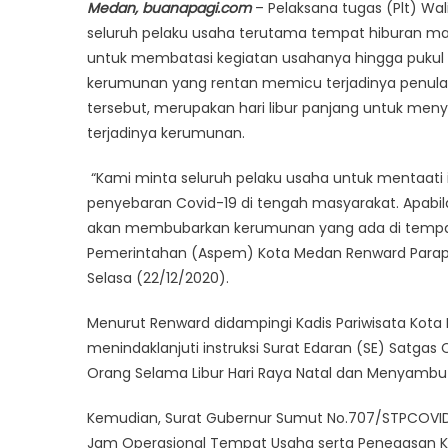
Medan, buanapagi.com
– Pelaksana tugas (Plt) Wa
seluruh pelaku usaha terutama tempat hiburan ma
untuk membatasi kegiatan usahanya hingga pukul 2
kerumunan yang rentan memicu terjadinya penular
tersebut, merupakan hari libur panjang untuk meny
terjadinya kerumunan.
“Kami minta seluruh pelaku usaha untuk mentaati i
penyebaran Covid-19 di tengah masyarakat. Apabila
akan membubarkan kerumunan yang ada di tempat usa
Pemerintahan (Aspem) Kota Medan Renward Parapat 
Selasa (22/12/2020).
Menurut Renward didampingi Kadis Pariwisata Kota 
menindaklanjuti instruksi Surat Edaran (SE) Satgas
Orang Selama Libur Hari Raya Natal dan Menyambu
Kemudian, Surat Gubernur Sumut No.707/STPCOVID
Jam Operasional Tempat Usaha serta Penegasan Kap