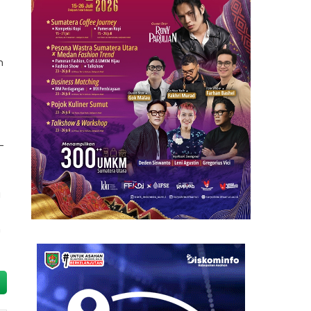
n
-
u
m