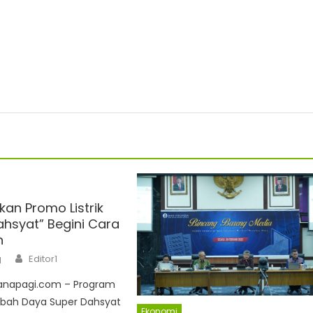
kan Promo Listrik
ahsyat” Begini Cara
n
Author
Editor1
1
uanapagi.com – Program
bah Daya Super Dahsyat
Ekonomi