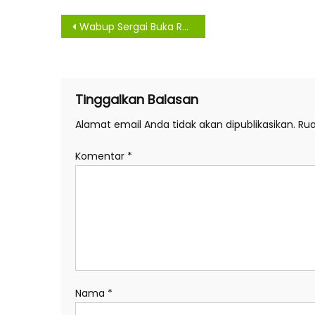
Navigasi
Wabup Sergai Buka Rapat Anggota X KONI Sergai Tahun 2020
pos
Tinggalkan Balasan
Alamat email Anda tidak akan dipublikasikan.
Rua
Komentar
*
Nama
*