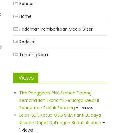
Banner
t
Home
Pedoman Pemberitaan Media Siber
a
Redaksi
t
Tentang Kami
Views
Tim Penggerak PKK Asahan Dorong
Kemandirian Ekonomi Keluarga Melalui
Penguatan Poklak Sentang
- 1 views
Lolos ISLT, Ketua OSIS SMA Panti Budaya
Kisaran Dapat Dukungan Bupati Asahan
-
1 views