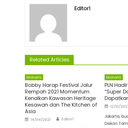
Editor1
Related Articles
Ekonomi
Ekonomi
Bobby Harap Festival Jalur
PLN Hadir
Rempah 2021 Momentum
“Super D
Kenalkan Kawasan Heritage
Dapatka
Kesawan dan The Kitchen of
Posted
12/10/202
on
Asia
Jakarta, b
Author
Posted
Editor1
14/04/2021
on
Diskon Tam