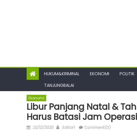
HUKUM&KRIMINAL
EKONOMI
POLITIK
TANJUNGBALAI
Ekonomi
Libur Panjang Natal & Tah
Harus Batasi Jam Operas
Posted
Author
22/12/2020
Editor1
Comment(0)
on