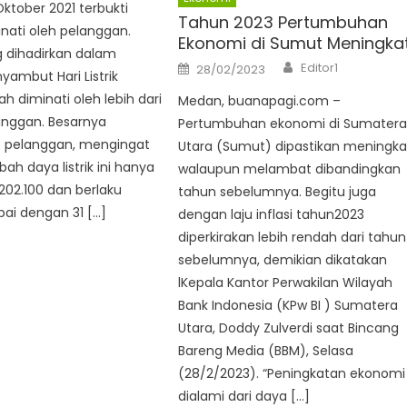
Oktober 2021 terbukti
Tahun 2023 Pertumbuhan
nati oleh pelanggan.
Ekonomi di Sumut Meningka
 dihadirkan dalam
Author
Posted
Editor1
28/02/2023
ambut Hari Listrik
on
ah diminati oleh lebih dari
Medan, buanapagi.com –
anggan. Besarnya
Pertumbuhan ekonomi di Sumater
 pelanggan, mengingat
Utara (Sumut) dipastikan meningka
h daya listrik ini hanya
walaupun melambat dibandingkan
202.100 dan berlaku
tahun sebelumnya. Begitu juga
ai dengan 31 […]
dengan laju inflasi tahun2023
diperkirakan lebih rendah dari tahun
sebelumnya, demikian dikatakan
lKepala Kantor Perwakilan Wilayah
Bank Indonesia (KPw BI ) Sumatera
Utara, Doddy Zulverdi saat Bincang
Bareng Media (BBM), Selasa
(28/2/2023). “Peningkatan ekonomi
dialami dari daya […]