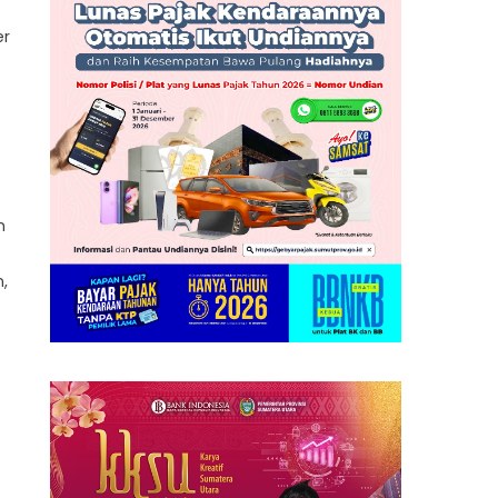
er
n
,