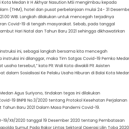
li Kota Medan Ir H Akhyar Nasution MSi mengimbau kepada
lam (THM), hotel dan pusat perbelanjaan mulai 24- 31 Desemb
1.00 WIB. Langkah dilakukan untuk mencegah terjadinya
an Covid-19 di tengah masyarakat. Sebab, pada tanggal
ambut Hari Natal dan Tahun Baru 2021 sehingga dikhawatirkan
nstruksi ini, sebagai langkah bersama kita mencegah
 instruksi ini dilanggar, maka Tim Satgas Covid-19 Pemko Meda
ha tersebut,” kata Plt Wali Kota diwakili Plt Asisten
dalam Sosialisasi Ke Pelaku Usaha Hiburan di Balai Kota Medan
Medan Agus Suriyono, tindakan tegas ini dilakukan
 Covid-19 BNPB No.3/2020 tentang Protokol Kesehatan Perjalanan
t Tahun Baru 2021 Dalam Masa Pandemi Covid-19.
-19/XII/2020 tanggal 19 Desember 2020 tentang Pembatasan
olda Sumut Pada Rakor Lintas Sektoral Operasi Lilin Toba 2020