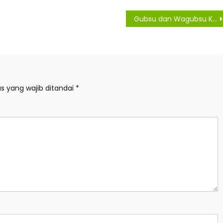
Gubsu dan Wagubsu Konsisten Tegakkan Kesadaran Masyarakat Cegah Covid-19
s yang wajib ditandai
*