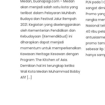
Medan, buanapagi.com – Medan
PLN pada 1 
akan menjadi salah satu kota yang
sangat dimi
terlibat dalam Pelayaran Muhibah
Promo yang
Budaya dan Festival Jalur Rempah
rangka meny
2021. Kegiatan yang diselenggarakan
Nasional tel
oleh Kementerian Pendidikan dan
40 ribu pel
Kebudayaan (Kemendikbud) ini
antusiasme
diharapkan dapat menjadi
promo tamba
momentum untuk memperkenalkan
sebesar Rp 
Kawasan Heritage Kesawan dengan
hanya samp
Program The Kitchen of Asia.
Demikian hal ini terungkap ketika
Wali Kota Medan Muhammad Bobby
Afif […]