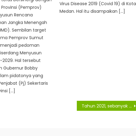
Virus Disease 2019 (Covid 19) di Kot
 Provinsi (Pemprov)
Medan. Hal itu disampaikan […]
yusun Rencana
an Jangka Menengah
JMD). Sembilan target
tama Pemprov Sumut
 menjadi pedoman
iserdang Menyusun
2029. Hal tersebut
n Gubernur Bobby
alam pidatonya yang
enjabat (Pj) Sekertaris
insi […]
Tahun 2021, sebanyak 29 Ribu Masyarakat Ditampung BPJS Kesehatan