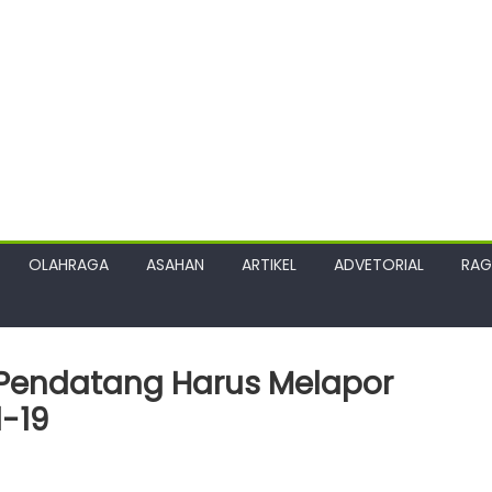
OLAHRAGA
ASAHAN
ARTIKEL
ADVETORIAL
RA
a Pendatang Harus Melapor
-19