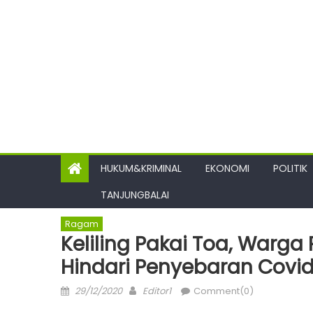
HUKUM&KRIMINAL
EKONOMI
POLITIK
TANJUNGBALAI
Ragam
Keliling Pakai Toa, Warg
Hindari Penyebaran Covid
Posted
Author
29/12/2020
Editor1
Comment(0)
on