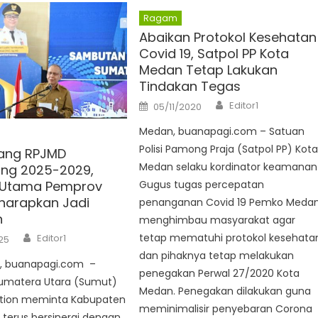
Ragam
Abaikan Protokol Kesehatan
Covid 19, Satpol PP Kota
Medan Tetap Lakukan
Tindakan Tegas
Author
Posted
Editor1
05/11/2020
on
Medan, buanapagi.com – Satuan
Polisi Pamong Praja (Satpol PP) Kot
ang RPJMD
Medan selaku kordinator keamanan
ang 2025-2029,
 Utama Pemprov
Gugus tugas percepatan
harapkan Jadi
penanganan Covid 19 Pemko Meda
n
menghimbau masyarakat agar
Author
tetap mematuhi protokol kesehata
Editor1
25
dan pihaknya tetap melakukan
g, buanapagi.com –
penegakan Perwal 27/2020 Kota
umatera Utara (Sumut)
Medan. Penegakan dilakukan guna
tion meminta Kabupaten
meminimalisir penyebaran Corona
 terus bersinergi dengan