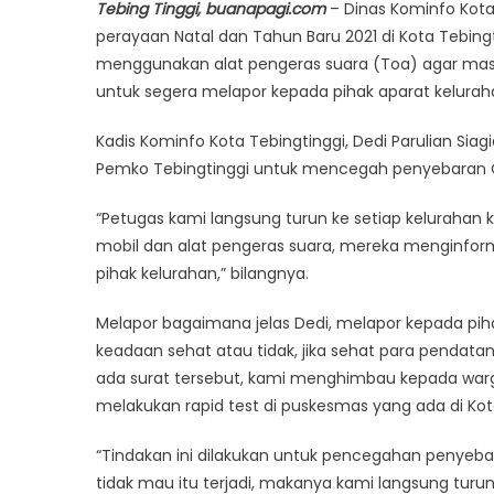
Tebing Tinggi, buanapagi.com
– Dinas Kominfo Kota
perayaan Natal dan Tahun Baru 2021 di Kota Tebin
menggunakan alat pengeras suara (Toa) agar masy
untuk segera melapor kepada pihak aparat kelura
Kadis Kominfo Kota Tebingtinggi, Dedi Parulian Sia
Pemko Tebingtinggi untuk mencegah penyebaran Co
“Petugas kami langsung turun ke setiap kelurahan
mobil dan alat pengeras suara, mereka menginform
pihak kelurahan,” bilangnya.
Melapor bagaimana jelas Dedi, melapor kepada pi
keadaan sehat atau tidak, jika sehat para pendatang
ada surat tersebut, kami menghimbau kepada warg
melakukan rapid test di puskesmas yang ada di Kot
“Tindakan ini dilakukan untuk pencegahan penyeba
tidak mau itu terjadi, makanya kami langsung turu