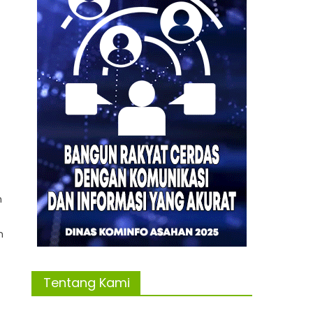
a
n
n
Tentang Kami