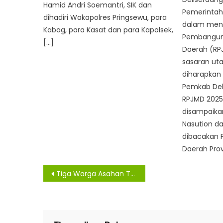
Hamid Andri Soemantri, SIK dan
Pemerintah
dihadiri Wakapolres Pringsewu, para
dalam men
Kabag, para Kasat dan para Kapolsek,
Pembangun
[…]
Daerah (RP
sasaran u
diharapkan
Pemkab Del
RPJMD 2025-
disampaika
Nasution d
dibacakan P
Daerah Prov
Navigasi
Tiga Warga Asahan Terpapar Virus Covid -19, Satu Meninggal
pos