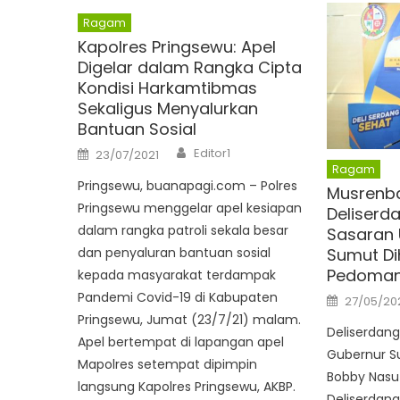
Ragam
Kapolres Pringsewu: Apel
Digelar dalam Rangka Cipta
Kondisi Harkamtibmas
Sekaligus Menyalurkan
Bantuan Sosial
Author
Posted
Editor1
23/07/2021
on
Ragam
Pringsewu, buanapagi.com – Polres
Musrenb
Pringsewu menggelar apel kesiapan
Deliserd
dalam rangka patroli sekala besar
Sasaran
Sumut Di
dan penyaluran bantuan sosial
Pedoma
kepada masyarakat terdampak
Posted
Pandemi Covid-19 di Kabupaten
27/05/20
on
Pringsewu, Jumat (23/7/21) malam.
Deliserdan
Apel bertempat di lapangan apel
Gubernur S
Mapolres setempat dipimpin
Bobby Nasu
langsung Kapolres Pringsewu, AKBP.
Deliserdang