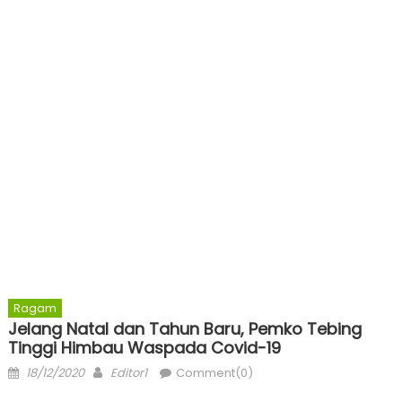
Ragam
Jelang Natal dan Tahun Baru, Pemko Tebing
Tinggi Himbau Waspada Covid-19
Posted
Author
18/12/2020
Editor1
Comment(0)
on