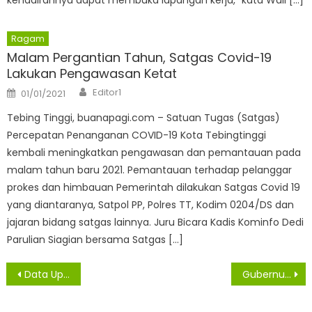
Ragam
Malam Pergantian Tahun, Satgas Covid-19
Lakukan Pengawasan Ketat
Author
Posted
Editor1
01/01/2021
on
Tebing Tinggi, buanapagi.com – Satuan Tugas (Satgas)
Percepatan Penanganan COVID-19 Kota Tebingtinggi
kembali meningkatkan pengawasan dan pemantauan pada
malam tahun baru 2021. Pemantauan terhadap pelanggar
prokes dan himbauan Pemerintah dilakukan Satgas Covid 19
yang diantaranya, Satpol PP, Polres TT, Kodim 0204/DS dan
jajaran bidang satgas lainnya. Juru Bicara Kadis Kominfo Dedi
Parulian Siagian bersama Satgas […]
Navigasi
Data Update Covid-19, Dua Belas Warga Asahan Sembuh, Empat Konfirmasi Virus Covid -19
Gubernur Apresiasi Perhatian KAD Dalam Pencegahan Korupsi di Sumut
pos