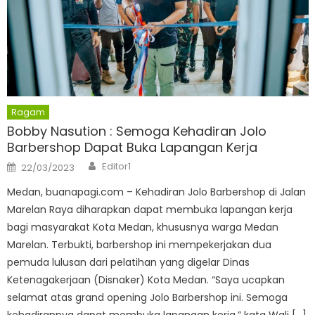
Ragam
Bobby Nasution : Semoga Kehadiran Jolo
Barbershop Dapat Buka Lapangan Kerja
Author
Posted
Editor1
22/03/2023
on
Medan, buanapagi.com – Kehadiran Jolo Barbershop di Jalan
Marelan Raya diharapkan dapat membuka lapangan kerja
bagi masyarakat Kota Medan, khususnya warga Medan
Marelan. Terbukti, barbershop ini mempekerjakan dua
pemuda lulusan dari pelatihan yang digelar Dinas
Ketenagakerjaan (Disnaker) Kota Medan. “Saya ucapkan
selamat atas grand opening Jolo Barbershop ini. Semoga
kehadirannya dapat membuka lapangan kerja,” kata Wali […]