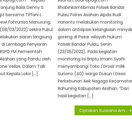
anapagi.com – Kepala
Asahan, buanapagi.com –
anjung Balai Denny S.
Bhabinkamtibmas Polsek Bandar
Apt bersama Tiffani L.
Pulau Polres Asahan Aipda Rudi
Dewi Fahrunisa Manurung,
Harianto melakukan monitoring
 (08/03/2022) sekira Pukul
dalam antisipasi kelangkaan minya
elakukan siaran langsung
goreng di Pasar wilayah hukum
) di Lembaga Penyiaran
Polsek Bandar Pulau, Senin
l RSPD FM Pemerintah
(23/05/2022). Pada kegiatan
Asahan yang Pandu oleh
monitoring ini Briptu Imam Syafii
one Vellas. Dalam Talk
menyambangi Toko /Grosir milik
ut Kepala Loka […]
Suriono (40) warga Dusun I Desa
Perkebunan Aek Nagaga Kecamata
Rahuning Kabupaten Asahan. “Dari
hasil kegiatan […]
Ciptakan Suasana Aman, Kapores Asahan Pantau Rapat Pleno Tingkat PPK