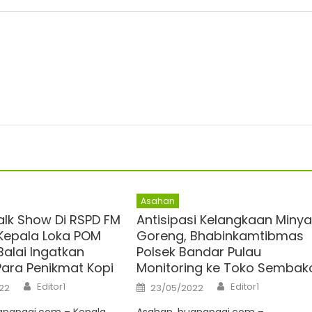
Asahan
alk Show Di RSPD FM
Antisipasi Kelangkaan Minya
Kepala Loka POM
Goreng, Bhabinkamtibmas
Balai Ingatkan
Polsek Bandar Pulau
ara Penikmat Kopi
Monitoring ke Toko Sembak
Author
Author
Posted
Editor1
Editor1
22
23/05/2022
on