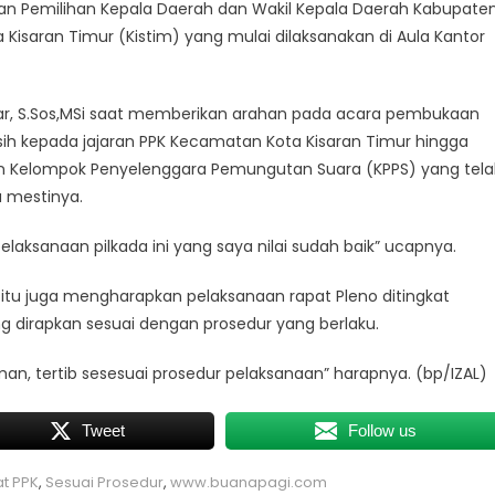
han Pemilihan Kepala Daerah dan Wakil Kepala Daerah Kabupate
Kisaran Timur (Kistim) yang mulai dilaksanakan di Aula Kantor
gar, S.Sos,MSi saat memberikan arahan pada acara pembukaan
ih kepada jajaran PPK Kecamatan Kota Kisaran Timur hingga
n Kelompok Penyelenggara Pemungutan Suara (KPPS) yang tel
 mestinya.
laksanaan pilkada ini yang saya nilai sudah baik” ucapnya.
itu juga mengharapkan pelaksanaan rapat Pleno ditingkat
 dirapkan sesuai dengan prosedur yang berlaku.
man, tertib sesesuai prosedur pelaksanaan” harapnya. (bp/IZAL)
Tweet
Follow us
t PPK
,
Sesuai Prosedur
,
www.buanapagi.com