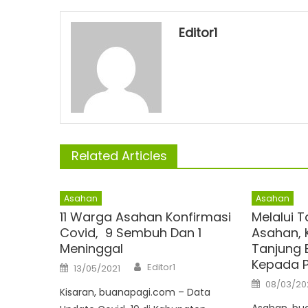
Editor1
Related Articles
Asahan
Asahan
11 Warga Asahan Konfirmasi
Melalui T
Covid, 9 Sembuh Dan 1
Asahan, 
Meninggal
Tanjung 
Kepada P
Author
Posted
Editor1
13/05/2021
on
Posted
08/03/20
on
Kisaran, buanapagi.com – Data