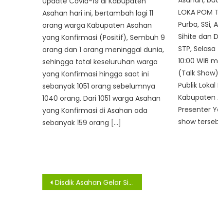
Asahan, bu
Update Covid-19 di Kabupaten
LOKA POM T
Asahan hari ini, bertambah lagi 11
Purba, SSi, 
orang warga Kabupaten Asahan
Sihite dan 
yang Konfirmasi (Positif), Sembuh 9
STP, Selasa
orang dan 1 orang meninggal dunia,
10:00 WIB m
sehingga total keseluruhan warga
(Talk Show
yang Konfirmasi hingga saat ini
Publik Loka
sebanyak 1051 orang sebelumnya
Kabupaten 
1040 orang. Dari 1051 warga Asahan
Presenter Y
yang Konfirmasi di Asahan ada
show terseb
sebanyak 159 orang […]
Navigasi
Disdik Asahan Gelar Simulasi 3 M Jelang Pendidikan Tatap Muka
pos