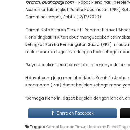
Kisaran, buanapagi.com
– Rapat Pleno hasil perole
Asahan untuk tingkat Panitia Kecamatan (PPK) Kota 
Camat setempat, Sabtu (12/12/2020).
Camat Kota Kisaran Timur H. Rahmat Hidayat Sire
Pleno tingkat PPK tersebut mengucapkan terimakas
ketingkat Panitia Pemungutan Suara (PPS) maupu
melaksanakan tugasnya dengan baik sebagaimana
“Saya ucapkan terimakasih atas kinerjanya dalam pe
Hidayat yang juga menjabat Kadis Kominfo Asahan 
Kecamatan (PPK) dapat berjalan sebagaimana yang
“Semoga Pleno ini dapat berjalan dengan lancar, a
Share on Facebook
Tagged
Camat Kisaran Timur
,
Harapkan Pleno Tingka