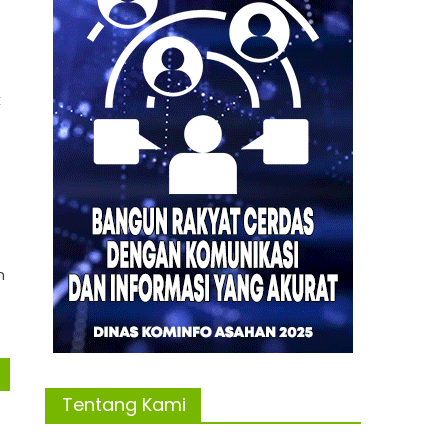
k
n
Tentang Kami