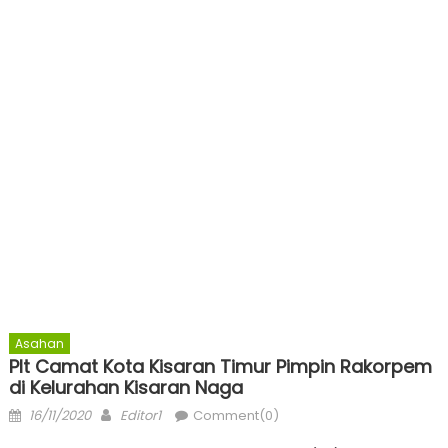
Asahan
Plt Camat Kota Kisaran Timur Pimpin Rakorpem
di Kelurahan Kisaran Naga
Posted
Author
16/11/2020
Editor1
Comment(0)
on