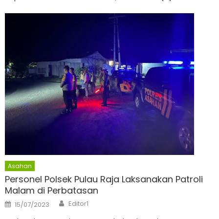
Asahan
Personel Polsek Pulau Raja Laksanakan Patroli
Malam di Perbatasan
Author
Posted
Editor1
15/07/2023
on