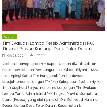
Asahan
Tim Evaluasi Lomba Tertib Administrasi PKK
Tingkat Provsu Kunjungi Desa Teluk Dalam
Author
Posted
Editor1
08/08/2024
on
Asahan, buanapagi.com – Bupati Asahan diwakili Asisten
Perekonomian dan Pembangunan Ir. Oktoni Eriyanto, M.M
didampingi Ketua Tim Penggerak Pemberdayaan
Kesejahteraan Keluarga (TP-PKK) Kabupaten Asahan Ny. Hj.
Titiek Sugiharti Surya, menerima Kunjungan Tim Evaluasi
Lomba Tertib Administrasi PKK Tingkat Provinsi Sumatera
Utara (Provsu) yang dipimpin oleh Drs. Ruhiyat di Halaman
Depan Kantor Desa Teluk Dalam, Kecamatan […]