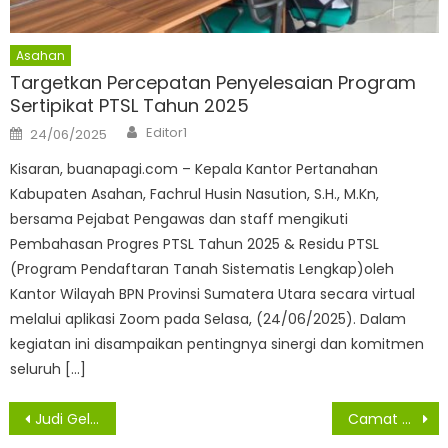
Asahan
Targetkan Percepatan Penyelesaian Program
Sertipikat PTSL Tahun 2025
Author
Posted
Editor1
24/06/2025
on
Kisaran, buanapagi.com – Kepala Kantor Pertanahan
Kabupaten Asahan, Fachrul Husin Nasution, S.H., M.Kn,
bersama Pejabat Pengawas dan staff mengikuti
Pembahasan Progres PTSL Tahun 2025 & Residu PTSL
(Program Pendaftaran Tanah Sistematis Lengkap)oleh
Kantor Wilayah BPN Provinsi Sumatera Utara secara virtual
melalui aplikasi Zoom pada Selasa, (24/06/2025). Dalam
kegiatan ini disampaikan pentingnya sinergi dan komitmen
seluruh […]
Navigasi
Judi Gelper di Jalan Sriwijaya Pematangsiantar Resahkan Warga
Camat Kisbar Pantau Penyemprotan Disfektan PT Pertamina di Kisaran Baru