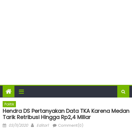
Politik
Hendra DS Pertanyakan Data TKA Karena Medan
Tarik Retribusi Hingga Rp2,4 Miliar
Posted
Author
03/11/2020
Editor1
Comment(0)
on