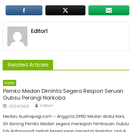
Editor1
Related Articles
Politik
Pemko Medan Diminta Segera Respon Seruan
Gubsu Perangi Narkoba
Author
Posted
Editor1
21/04/2021
on
Medan, buanapagi.com – Anggota DPRD Medan Abdul Rani,
SH dorong Pemko Medan segera merespon himbauan Gubsu
Edy Rahmayadi terkait keseriuasan berantas Narkoba. Untuk