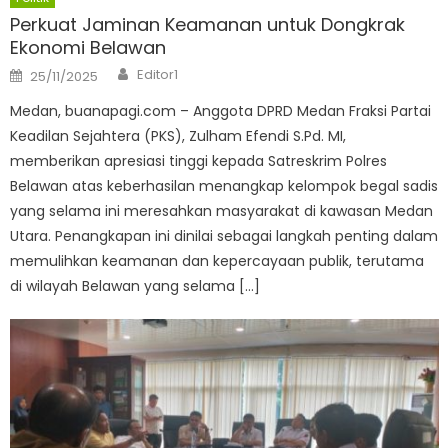
Perkuat Jaminan Keamanan untuk Dongkrak
Ekonomi Belawan
Author
Posted
Editor1
25/11/2025
on
Medan, buanapagi.com – Anggota DPRD Medan Fraksi Partai
Keadilan Sejahtera (PKS), Zulham Efendi S.Pd. MI,
memberikan apresiasi tinggi kepada Satreskrim Polres
Belawan atas keberhasilan menangkap kelompok begal sadis
yang selama ini meresahkan masyarakat di kawasan Medan
Utara. Penangkapan ini dinilai sebagai langkah penting dalam
memulihkan keamanan dan kepercayaan publik, terutama
di wilayah Belawan yang selama […]