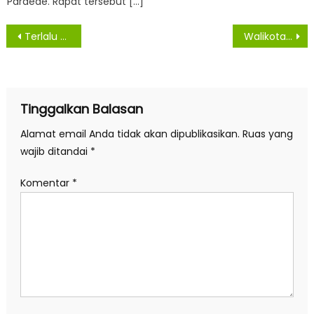
Pardede. Rapat tersebut […]
Navigasi
Terlalu Kecil, Fraksi PKS Pertanyakan Target PAD Dari Retribusi Kekayaan Daerah
Walikota Beri Apresiasi Empat UMKM yang Lulus Jadi UMKM Binaan Pertamina Pusat
pos
Tinggalkan Balasan
Alamat email Anda tidak akan dipublikasikan.
Ruas yang
wajib ditandai
*
Komentar
*