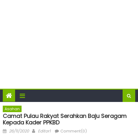
Asahan
Camat Pulau Rakyat Serahkan Baju Seragam
Kepada Kader PPKBD
Posted
Author
26/11/2020
Editor1
Comment(0)
on