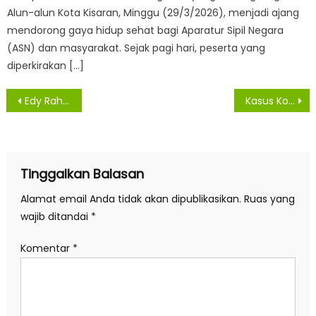
Alun-alun Kota Kisaran, Minggu (29/3/2026), menjadi ajang
mendorong gaya hidup sehat bagi Aparatur Sipil Negara
(ASN) dan masyarakat. Sejak pagi hari, peserta yang
diperkirakan […]
Navigasi
Edy Rahmayadi Sebut Lelang Dimulai Desember 2020
Kasus Konfirmasi Covid-19 Menurun, Pemko Sanpaikan Terima Kasih Kepada Masyarakat
pos
Tinggalkan Balasan
Alamat email Anda tidak akan dipublikasikan.
Ruas yang
wajib ditandai
*
Komentar
*