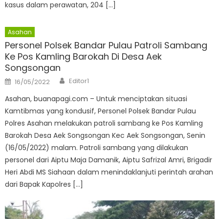
kasus dalam perawatan, 204 […]
Asahan
Personel Polsek Bandar Pulau Patroli Sambang
Ke Pos Kamling Barokah Di Desa Aek
Songsongan
Author
Posted
Editor1
16/05/2022
on
Asahan, buanapagi.com – Untuk menciptakan situasi
Kamtibmas yang kondusif, Personel Polsek Bandar Pulau
Polres Asahan melakukan patroli sambang ke Pos Kamling
Barokah Desa Aek Songsongan Kec Aek Songsongan, Senin
(16/05/2022) malam. Patroli sambang yang dilakukan
personel dari Aiptu Maja Damanik, Aiptu Safrizal Amri, Brigadir
Heri Abdi MS Siahaan dalam menindaklanjuti perintah arahan
dari Bapak Kapolres […]