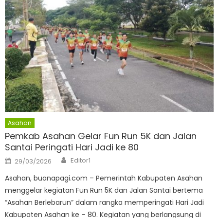
Asahan
Pemkab Asahan Gelar Fun Run 5K dan Jalan
Santai Peringati Hari Jadi ke 80
Author
Posted
Editor1
29/03/2026
on
Asahan, buanapagi.com – Pemerintah Kabupaten Asahan
menggelar kegiatan Fun Run 5K dan Jalan Santai bertema
“Asahan Berlebarun” dalam rangka memperingati Hari Jadi
Kabupaten Asahan ke – 80. Kegiatan yang berlangsung di