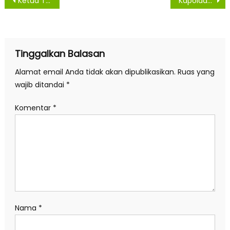
Navigasi
Ketua TP PKK Kisbar Gelar Sosialisari Edukasi dan Konseling di Kelurahan Kisaran Baru
Kapoldasu Martuani Sormin Ucapkan Turut Berduka Cita Kepada Keluarga Lakalantas Maut
pos
Tinggalkan Balasan
Alamat email Anda tidak akan dipublikasikan.
Ruas yang
wajib ditandai
*
Komentar
*
Nama
*