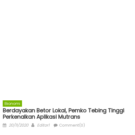
Ekonomi
Berdayakan Betor Lokal, Pemko Tebing Tinggi
Perkenalkan Aplikasi Mutrans
Posted
Author
20/11/2020
Editor1
Comment(0)
on