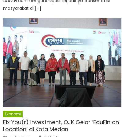
1442 H dan mengantisipasi terjadinya konsentrasi
masyarakat di […]
Ekonomi
Fix You(r) Investment, OJK Gelar ‘EduFin on
Location’ di Kota Medan
Author
Posted