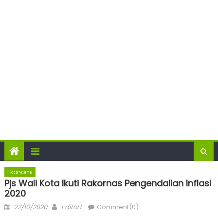
Ekonomi
Pjs Wali Kota Ikuti Rakornas Pengendalian Inflasi
2020
Posted
Author
22/10/2020
Editor1
Comment(0)
on