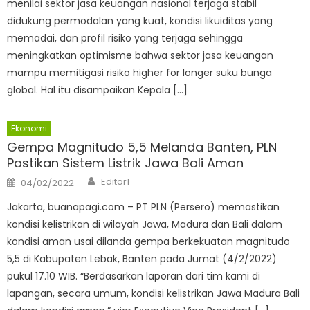
menilai sektor jasa keuangan nasional terjaga stabil
didukung permodalan yang kuat, kondisi likuiditas yang
memadai, dan profil risiko yang terjaga sehingga
meningkatkan optimisme bahwa sektor jasa keuangan
mampu memitigasi risiko higher for longer suku bunga
global. Hal itu disampaikan Kepala […]
Ekonomi
Gempa Magnitudo 5,5 Melanda Banten, PLN
Pastikan Sistem Listrik Jawa Bali Aman
Author
Posted
Editor1
04/02/2022
on
Jakarta, buanapagi.com – PT PLN (Persero) memastikan
kondisi kelistrikan di wilayah Jawa, Madura dan Bali dalam
kondisi aman usai dilanda gempa berkekuatan magnitudo
5,5 di Kabupaten Lebak, Banten pada Jumat (4/2/2022)
pukul 17.10 WIB. “Berdasarkan laporan dari tim kami di
lapangan, secara umum, kondisi kelistrikan Jawa Madura Bali