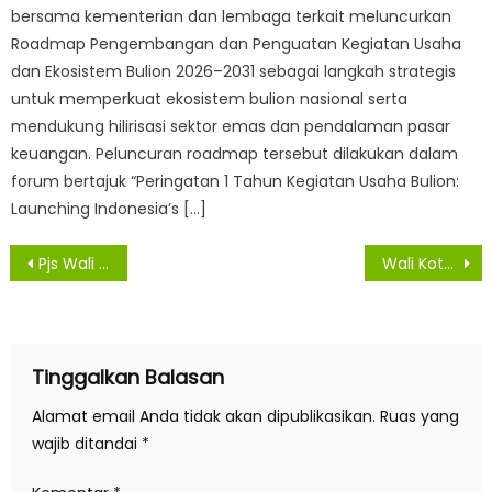
bersama kementerian dan lembaga terkait meluncurkan
Roadmap Pengembangan dan Penguatan Kegiatan Usaha
dan Ekosistem Bulion 2026–2031 sebagai langkah strategis
untuk memperkuat ekosistem bulion nasional serta
mendukung hilirisasi sektor emas dan pendalaman pasar
keuangan. Peluncuran roadmap tersebut dilakukan dalam
forum bertajuk “Peringatan 1 Tahun Kegiatan Usaha Bulion:
Launching Indonesia’s […]
Navigasi
Pjs Wali Kota Medan Dukung Pembentukan Satgas Covid 19 Tingkat Kelurahan Dengan Metode Padat Karya
Wali Kota Hadiri Penyaluran Kredit kepada UMKM dan Launching Transportasi Online
pos
Tinggalkan Balasan
Alamat email Anda tidak akan dipublikasikan.
Ruas yang
wajib ditandai
*