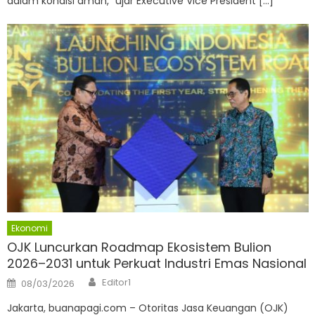
dalam kondisi aman,” ujar Executive Vice President […]
Ekonomi
OJK Luncurkan Roadmap Ekosistem Bulion
2026–2031 untuk Perkuat Industri Emas Nasional
Author
Posted
Editor1
08/03/2026
on
Jakarta, buanapagi.com – Otoritas Jasa Keuangan (OJK)