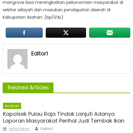
mangrove bisa meningkatkan pekonomian masyarakat di
sekitar wilayah dan masukan pendapatan daerah di
Kabupaten Asahan. (bp/IZAL)
Editor1
Related Articles
Asahan
Kapolsek Pulau Raja Tindak Lanjuti Adanya
Laporan Masyarakat Perihal Judi Tembak Ikan
Author
Posted
Editor1
12/12/2022
on