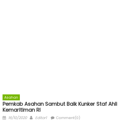
Asahan
Pemkab Asahan Sambut Baik Kunker Staf Ahli
Kemaritiman RI
Posted
Author
16/10/2020
Editor1
Comment(0)
on