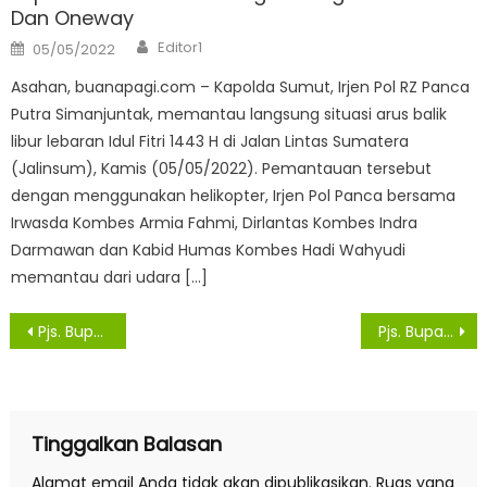
Dan Oneway
Author
Posted
Editor1
05/05/2022
on
Asahan, buanapagi.com – Kapolda Sumut, Irjen Pol RZ Panca
Putra Simanjuntak, memantau langsung situasi arus balik
libur lebaran Idul Fitri 1443 H di Jalan Lintas Sumatera
(Jalinsum), Kamis (05/05/2022). Pemantauan tersebut
dengan menggunakan helikopter, Irjen Pol Panca bersama
Irwasda Kombes Armia Fahmi, Dirlantas Kombes Indra
Darmawan dan Kabid Humas Kombes Hadi Wahyudi
memantau dari udara […]
Navigasi
Pjs. Bupati Sergai Serahkan Bantuan Covid Dari Pemprovsu Untuk Rumah Ibadah
Pjs. Bupati Sergai Kunjungi Kecamatan Tanjung Beringin
pos
Tinggalkan Balasan
Alamat email Anda tidak akan dipublikasikan.
Ruas yang