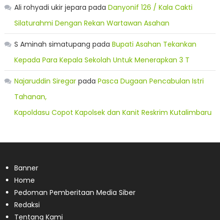
Ali rohyadi ukir jepara
pada
Danyonif 126 / Kala Cakti
Silaturahmi Dengan Rekan Wartawan Asahan
S Aminah simatupang
pada
Bupati Asahan Tekankan
Kepada Para Kepala Sekolah Untuk Menerapkan 3 T
Najaruddin Siregar
pada
Pasca Dugaan Pencabulan Istri
Tahanan,
Kapoldasu Copot Kapolsek dan Kanit Reskrim Kutalimbaru
Banner
Home
Pedoman Pemberitaan Media Siber
Redaksi
Tentang Kami