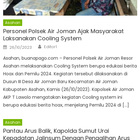
Asahan
Personel Polsek Air Joman Ajak Masyarakat
Laksanakan Cooling System
Author
Posted
Editor1
26/10/2023
on
Asahan, buanapago.com – Personel Polsek Air Joman Resor
Asahan melaksanakan Cooling System berupa edukasi berita
Hoax dan Pemilu 2024. Kegiatan tersebut dilaksanakan di
Dusun III Desa Air Joman Baru Kecamatan Air Joman
Kabupaten Asahan, Kamis (26/10/2023). Kapolsek Air Joman
AKP T Lawolo mengatakan kegiatan Cooling system ini
berupa edukasi berita hoax, menjelang Pemilu 2024 di […]
Asahan
Pantau Arus Balik, Kapolda Sumut Urai
Kepadatan Jalinsum Dengan Pengalihan Arus