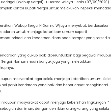
g Bedagai (Wabup Sergai) H. Darma Wijaya, Senin (07/09/2020)
mplek Kantor Bupati Sergai untuk melakukan inspeksi mendad
ersihan, Wabup Sergai H Darma Wijaya menyebut, berdasarkan
esadaran untuk menjaga ketertiban umum seperti
pat pribadi dan kendaraan dinas pada tempat yang tersedia
kendaraan yang cukup baik, diperuntukkan bagi pegawai maupu
i Sergai. Namun masih banyak juga yang meletakkan
gkapnya.
upun masyarakat agar selalu menjaga ketertiban umum. Sela
m hal parkir kendaraan yang baik dan benar dapat menghindari
.
SN maupun masyarakat dapat menjaga kebersihan lingkungan. “
u sebagian dari iman, dengan demikian orang-orang yang selalu