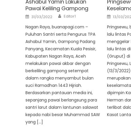
Ashabul Yamin Lakukan
Pringsew
Pawai Keliling Gampong
Keselama
Author
Posted
Posted
Editor1
31/03/2022
13/03/20
on
on
Nagan Raya, buanapagi.com –
Pringsewu,
Puluhan Santri serta Pengurus TPA
lalu lintas 
Ashabul Yamin, Gampong Padang
menggelar
Panyang, Kecamatan Kuala Pesisir,
lalu lintas 
Kabupaten Nagan Raya, Aceh
(Gruput) d
melakukan pawai akbar dengan
Pringsewu,
berkeliling gampong setempat
(13/3/2022
dalam rangka menyambut bulan
merupakan 
suci Ramadhan 1443 Hijriah.
keselamatan
Berdasarkan pantauan media ini,
dipimpin Ka
sepanjang pawai berlangsung para
Herman dan 
santri larut dalam lantunan salawat
terlibat da
kepada nabi besar Muhammad SAW
Kasat Lanta
yang […]