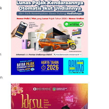
ak
n
in