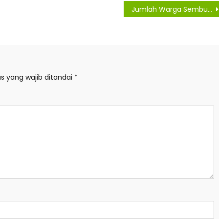
Jumlah Warga Sembuh dan Terjangkit Covid-19 Melonjak Secara Bersamaan
s yang wajib ditandai
*