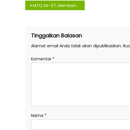
Navigasi
MTQ Ke-37, Membangun Perekonomian dan Kemaslahatan Umat
pos
Tinggalkan Balasan
Alamat email Anda tidak akan dipublikasikan.
Rua
Komentar
*
Nama
*