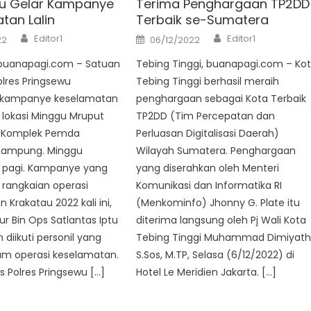
u Gelar Kampanye
Terima Penghargaan TP2DD
tan Lalin
Terbaik se-Sumatera
Author
Author
Posted
Editor1
Editor1
22
06/12/2022
on
 buanapagi.com – Satuan
Tebing Tinggi, buanapagi.com – Ko
Polres Pringsewu
Tebing Tinggi berhasil meraih
 kampanye keselamatan
penghargaan sebagai Kota Terbaik
di lokasi Minggu Mruput
TP2DD (Tim Percepatan dan
i Komplek Pemda
Perluasan Digitalisasi Daerah)
 Lampung. Minggu
Wilayah Sumatera. Penghargaan
) pagi. Kampanye yang
yang diserahkan oleh Menteri
rangkaian operasi
Komunikasi dan Informatika RI
 Krakatau 2022 kali ini,
(Menkominfo) Jhonny G. Plate itu
ur Bin Ops Satlantas Iptu
diterima langsung oleh Pj Wali Kota
diikuti personil yang
Tebing Tinggi Muhammad Dimiyathi
lam operasi keselamatan.
S.Sos, M.TP, Selasa (6/12/2022) di
s Polres Pringsewu […]
Hotel Le Meridien Jakarta. […]