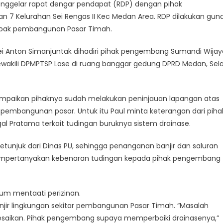
nggelar rapat dengar pendapat (RDP) dengan pihak
 Kelurahan Sei Rengas II Kec Medan Area. RDP dilakukan gun
ampak pembangunan Pasar Timah.
ei Anton Simanjuntak dihadiri pihak pengembang Sumandi Wijay
wakili DPMPTSP Lase di ruang banggar gedung DPRD Medan, Sel
ampaikan pihaknya sudah melakukan peninjauan lapangan atas
pembangunan pasar. Untuk itu Paul minta keterangan dari piha
 Pratama terkait tudingan buruknya sistem drainase.
etunjuk dari Dinas PU, sehingga penanganan banjir dan saluran
l mempertanyakan kebenaran tudingan kepada pihak pengembang
.
um mentaati perizinan.
njir lingkungan sekitar pembangunan Pasar Timah. “Masalah
elesaikan. Pihak pengembang supaya memperbaiki drainasenya,”