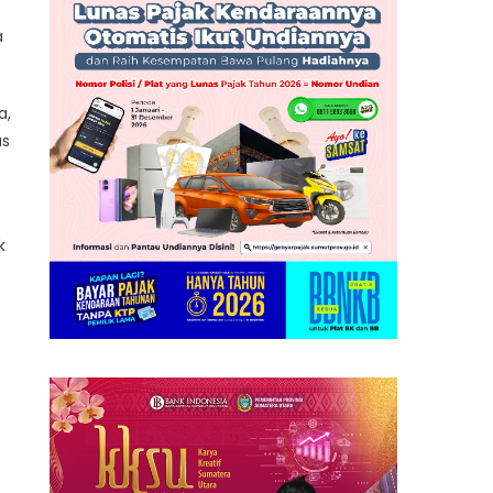
a
a,
as
k