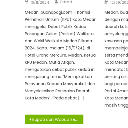
Author
Posted
Posted
Editor1
16/11/2024
12/09/20
on
on
Medan, buanapagi.com – Komisi
Medan, bua
Pemilihan Umum (KPU) Kota Medan
dengan mat
menggelar Debat Publik Kedua
daerah kot
Pasangan Calon (Paslon) Walikota
penyeleng
dan Wakil Walikota Medan Pilkada
kawasan pe
2024, Sabtu malam (16/11/24), di
mempelajar
Hotel Grand Mercure, Medan. Ketua
serta mend
KPU Medan, Mutia Atiqah,
Kota Medan
mengatakan debat publik kedua ini
mencatat b
mengusung tema “Meningkatkan
penting unt
Pelayanan Kepada Masyarakat dan
bagi pemeri
Menyelesaikan Persoalan Daerah
Partai Aman
Kota Medan”. “Pada debat […]
Kota Meda
masih tingg
Navigasi
Bupati dan Wabup Sergai Hadiri Rapat Paripurna dengan DPRD