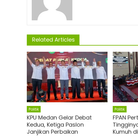
Related Articles
Politik
Politik
KPU Medan Gelar Debat
FPAN Per
Kedua, Ketiga Paslon
Tinggin
Janjikan Perbaikan
Kumuh d