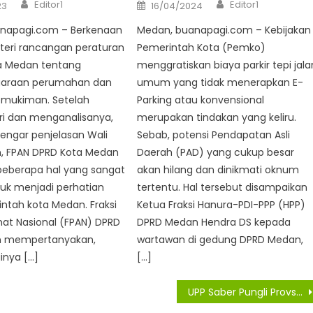
Author
Author
Posted
Editor1
Editor1
23
16/04/2024
on
napagi.com – Berkenaan
Medan, buanapagi.com – Kebijakan
eri rancangan peraturan
Pemerintah Kota (Pemko)
a Medan tentang
menggratiskan biaya parkir tepi jala
garaan perumahan dan
umum yang tidak menerapkan E-
mukiman. Setelah
Parking atau konvensional
i dan menganalisanya,
merupakan tindakan yang keliru.
engar penjelasan Wali
Sebab, potensi Pendapatan Asli
, FPAN DPRD Kota Medan
Daerah (PAD) yang cukup besar
eberapa hal yang sangat
akan hilang dan dinikmati oknum
uk menjadi perhatian
tertentu. Hal tersebut disampaikan
ntah kota Medan. Fraksi
Ketua Fraksi Hanura-PDI-PPP (HPP)
at Nasional (FPAN) DPRD
DPRD Medan Hendra DS kepada
n mempertanyakan,
wartawan di gedung DPRD Medan,
inya […]
[…]
UPP Saber Pungli Provsu Lakukan Monitoring di Asahan