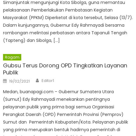
Simanjuntak mengunjungi Kota Sibolga, guna memantau
pelaksanaan Pemberlakukan Pembatasan Kegiatan
Masyarakat (PPKM) Diperketat di kota tersebut, Selasa (13/7).
Dalam kunjungannya, Gubernur Edy Rahmayadi bersama
rombongan melintasi perbatasan antara Tapanuli Tengah
(Tapteng) dan Sibolga, […]
Ragam
Gubsu Terus Dorong OPD Tingkatkan Layanan
Publik
Author
Posted
Editor1
19/02/2021
on
Medan, buanapagi.com – Gubernur Sumatera Utara
(Sumut) Edy Rahmayadi menekankan pentingnya
pelayanan publik yang prima bagi semua Organisasi
Perangkat Daerah (OPD) Pemerintah Provinsi (Pemprov)
Sumut dan Pemerintah Kabupaten/Kota. Pelayanan publik
yang prima merupakan bentuk hadirnya pemerintah di