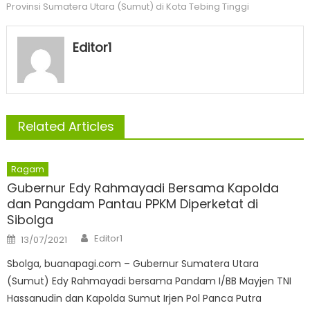
Provinsi Sumatera Utara (Sumut) di Kota Tebing Tinggi
Editor1
Related Articles
Ragam
Gubernur Edy Rahmayadi Bersama Kapolda
dan Pangdam Pantau PPKM Diperketat di
Sibolga
Author
Posted
Editor1
13/07/2021
on
Sbolga, buanapagi.com – Gubernur Sumatera Utara
(Sumut) Edy Rahmayadi bersama Pandam I/BB Mayjen TNI
Hassanudin dan Kapolda Sumut Irjen Pol Panca Putra