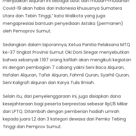
menjadikan Alquran ini sebagai obat dan mudah-mudahan
Covid-19 akan habis dari Indonesia khususnya Sumatera
Utara dan Tebin Tinggi,” kata Walikota yang juga
mengapresiasi bantuan penyediaan Astaka (permanen)
oleh Pemoprov Sumut.
Sedangkan dalam laporannya, Ketua Panitia Pelaksana MTQ
ke-37 tingkat Provinsi Sumut Oki Doni Siregar menyebutkan
bahwa sebanyak 1.197 orang kafilah akan mengikuti kegiatan
ini dengan pembagian 7 cabang yakni Seni Baca Alquran,
Hafalan Alquran, Tafsir Alquran, Fahmil Quran, Syarhil Quran,
Seni Kaligrafi Alquran dan Karya Tulis Ilmiah.
Selain itu, dari penyelenggaraan ini, juga disiapkan dana
kesejahteraan bagi peserta berprestasi sebesar Rp1,15 Miliar
dari LPTQ. Ditambah dengan pemberian hadiah umrah
kepada juara 1,2 dan 3 kategori dewasa dari Pemko Tebing
Tinggi dan Pemprov Sumut.