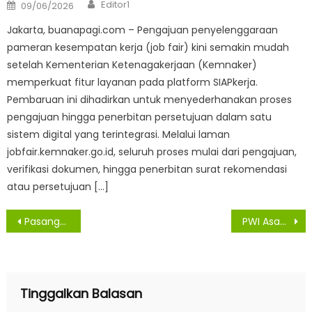
Author
Posted
Editor1
09/06/2026
on
Jakarta, buanapagi.com – Pengajuan penyelenggaraan
pameran kesempatan kerja (job fair) kini semakin mudah
setelah Kementerian Ketenagakerjaan (Kemnaker)
memperkuat fitur layanan pada platform SIAPkerja.
Pembaruan ini dihadirkan untuk menyederhanakan proses
pengajuan hingga penerbitan persetujuan dalam satu
sistem digital yang terintegrasi. Melalui laman
jobfair.kemnaker.go.id, seluruh proses mulai dari pengajuan,
verifikasi dokumen, hingga penerbitan surat rekomendasi
atau persetujuan […]
Navigasi
Pasangan Surya-Taufik Mendaftar ke KPU Asahan, Berkas Dinyatakan Lengkap dan Negatif Covid-19
PWI Asahan Gelar Lomba Foto Jurnalistik Bertema Pendidikan Lawan Covid-19
pos
Tinggalkan Balasan