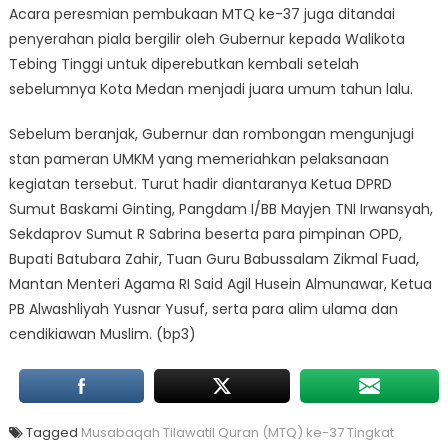
Acara peresmian pembukaan MTQ ke-37 juga ditandai
penyerahan piala bergilir oleh Gubernur kepada Walikota
Tebing Tinggi untuk diperebutkan kembali setelah
sebelumnya Kota Medan menjadi juara umum tahun lalu.
Sebelum beranjak, Gubernur dan rombongan mengunjugi
stan pameran UMKM yang memeriahkan pelaksanaan
kegiatan tersebut. Turut hadir diantaranya Ketua DPRD
Sumut Baskami Ginting, Pangdam I/BB Mayjen TNI Irwansyah,
Sekdaprov Sumut R Sabrina beserta para pimpinan OPD,
Bupati Batubara Zahir, Tuan Guru Babussalam Zikmal Fuad,
Mantan Menteri Agama RI Said Agil Husein Almunawar, Ketua
PB Alwashliyah Yusnar Yusuf, serta para alim ulama dan
cendikiawan Muslim. (bp3)
Tagged
Musabaqah Tilawatil Quran (MTQ) ke-37 Tingkat