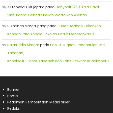
Ali rohyadi ukir jepara
pada
Danyonif 126 / Kala Cakti
Silaturahmi Dengan Rekan Wartawan Asahan
S Aminah simatupang
pada
Bupati Asahan Tekankan
Kepada Para Kepala Sekolah Untuk Menerapkan 3 T
Najaruddin Siregar
pada
Pasca Dugaan Pencabulan Istri
Tahanan,
Kapoldasu Copot Kapolsek dan Kanit Reskrim Kutalimbaru
Banner
Home
Pedoman Pemberitaan Media Siber
Redaksi