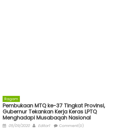
Ragam
Pembukaan MTQ ke-37 Tingkat Provinsi,
Gubernur Tekankan Kerja Keras LPTQ
Menghadapi Musabaqah Nasional
Posted
Author
05/09/2020
Editor1
Comment(0)