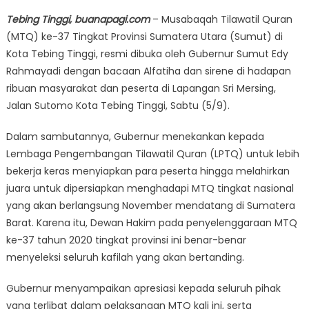
on
Tebing Tinggi, buanapagi.com
– Musabaqah Tilawatil Quran
(MTQ) ke-37 Tingkat Provinsi Sumatera Utara (Sumut) di
Kota Tebing Tinggi, resmi dibuka oleh Gubernur Sumut Edy
Rahmayadi dengan bacaan Alfatiha dan sirene di hadapan
ribuan masyarakat dan peserta di Lapangan Sri Mersing,
Jalan Sutomo Kota Tebing Tinggi, Sabtu (5/9).
Dalam sambutannya, Gubernur menekankan kepada
Lembaga Pengembangan Tilawatil Quran (LPTQ) untuk lebih
bekerja keras menyiapkan para peserta hingga melahirkan
juara untuk dipersiapkan menghadapi MTQ tingkat nasional
yang akan berlangsung November mendatang di Sumatera
Barat. Karena itu, Dewan Hakim pada penyelenggaraan MTQ
ke-37 tahun 2020 tingkat provinsi ini benar-benar
menyeleksi seluruh kafilah yang akan bertanding.
Gubernur menyampaikan apresiasi kepada seluruh pihak
yang terlibat dalam pelaksanaan MTQ kali ini, serta