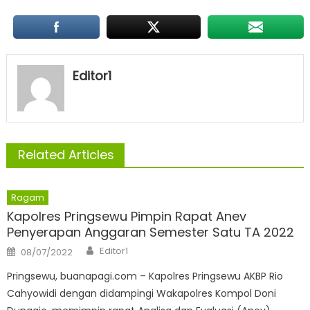
Editor1
Related Articles
Ragam
Kapolres Pringsewu Pimpin Rapat Anev
Penyerapan Anggaran Semester Satu TA 2022
Author
Posted
Editor1
08/07/2022
on
Pringsewu, buanapagi.com – Kapolres Pringsewu AKBP Rio
Cahyowidi dengan didampingi Wakapolres Kompol Doni