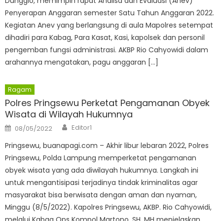
Dunggio, memimpin rapat Analisa dan Evaluasi (Anev)
Penyerapan Anggaran semester Satu Tahun Anggaran 2022.
Kegiatan Anev yang berlangsung di aula Mapolres setempat
dihadiri para Kabag, Para Kasat, Kasi, kapolsek dan personil
pengemban fungsi administrasi. AKBP Rio Cahyowidi dalam
arahannya mengatakan, pagu anggaran […]
Ragam
Polres Pringsewu Perketat Pengamanan Obyek
Wisata di Wilayah Hukumnya
Author
Posted
Editor1
08/05/2022
on
Pringsewu, buanapagi.com – Akhir libur lebaran 2022, Polres
Pringsewu, Polda Lampung memperketat pengamanan
obyek wisata yang ada diwilayah hukumnya. Langkah ini
untuk mengantisipasi terjadinya tindak kriminalitas agar
masyarakat bisa berwisata dengan aman dan nyaman,
Minggu (8/5/2022). Kapolres Pringsewu, AKBP. Rio Cahyowidi,
melalui Kabag Ops Kompol Martono, SH, MH menjelaskan,