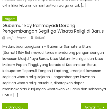
akhir libur lebaran dimanfaatkan warga untuk […]
Ragam
Gubernur Edy Rahmayadi Dorong
Pengembangan Segitiga Wisata Religi di Barus
Author
Posted
Editor1
09/06/2022
on
Medan, buanapagi.com – Gubernur Sumatera Utara
(Sumut) Edy Rahmayadi terus mendorong pengembangan
kawasan Masjid Raya Barus, Situs Makam Mahligai dan Situs
Makam Papan Tinggi, yang berada di Kecamatan Barus,
Kabupaten Tapanuli Tengah (Tapteng), menjadi kawasan
segitiga wisata religi sejarah. Pengembangan kawasan
segitiga wisata religi tersebut, diharapkan dapat
meningkatkan kunjungan wisatawan ke Barus dan sekitarnya.
Untuk […]
Navigasi
Dimulai Oktober 2020, Food Estate Humbahas Manfaatkan Lahan 30.000 Hektare
Akhyar Tinjau Pelaksanaan Ujian SKB CPNS