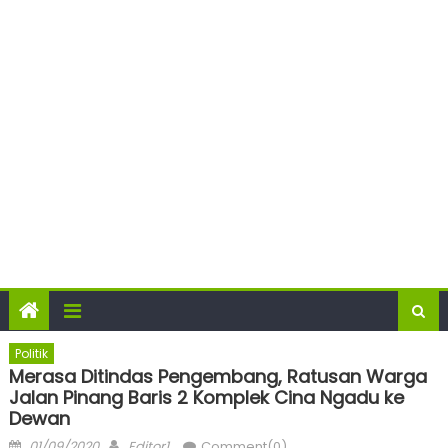
Politik
Merasa Ditindas Pengembang, Ratusan Warga
Jalan Pinang Baris 2 Komplek Cina Ngadu ke
Dewan
Posted
Author
01/09/2020
Editor1
Comment(0)