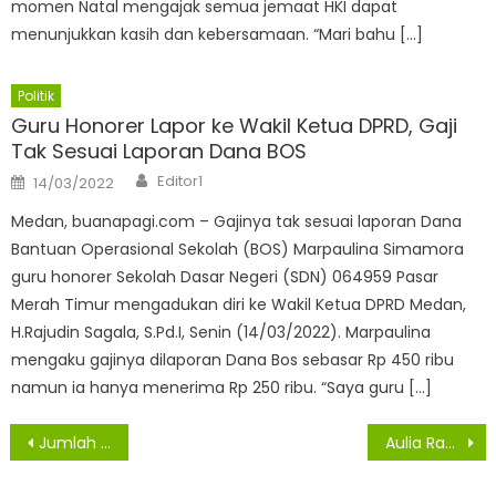
momen Natal mengajak semua jemaat HKI dapat
menunjukkan kasih dan kebersamaan. “Mari bahu […]
Politik
Guru Honorer Lapor ke Wakil Ketua DPRD, Gaji
Tak Sesuai Laporan Dana BOS
Author
Posted
Editor1
14/03/2022
on
Medan, buanapagi.com – Gajinya tak sesuai laporan Dana
Bantuan Operasional Sekolah (BOS) Marpaulina Simamora
guru honorer Sekolah Dasar Negeri (SDN) 064959 Pasar
Merah Timur mengadukan diri ke Wakil Ketua DPRD Medan,
H.Rajudin Sagala, S.Pd.I, Senin (14/03/2022). Marpaulina
mengaku gajinya dilaporan Dana Bos sebasar Rp 450 ribu
namun ia hanya menerima Rp 250 ribu. “Saya guru […]
Navigasi
Jumlah Kasus Sembuh Covid-19 di Sumut Capai 3.965 Kasus
Aulia Rahman Sampaikan Permohonan Pengunduran Diri Sebagai Anggota DPRD Medan
pos