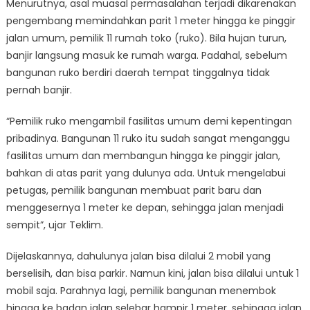
Menurutnya, asal muasal permasalahan terjadi dikarenakan
pengembang memindahkan parit 1 meter hingga ke pinggir
jalan umum, pemilik 11 rumah toko (ruko). Bila hujan turun,
banjir langsung masuk ke rumah warga. Padahal, sebelum
bangunan ruko berdiri daerah tempat tinggalnya tidak
pernah banjir.
“Pemilik ruko mengambil fasilitas umum demi kepentingan
pribadinya. Bangunan 11 ruko itu sudah sangat menganggu
fasilitas umum dan membangun hingga ke pinggir jalan,
bahkan di atas parit yang dulunya ada. Untuk mengelabui
petugas, pemilik bangunan membuat parit baru dan
menggesernya 1 meter ke depan, sehingga jalan menjadi
sempit”, ujar Teklim.
Dijelaskannya, dahulunya jalan bisa dilalui 2 mobil yang
berselisih, dan bisa parkir. Namun kini, jalan bisa dilalui untuk 1
mobil saja. Parahnya lagi, pemilik bangunan menembok
hingga ke badan jalan selebar hampir 1 meter, sehingga jalan