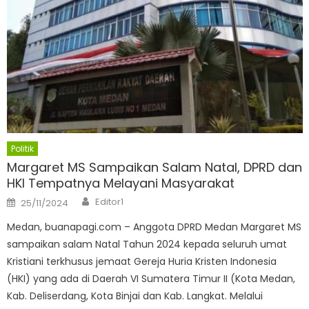
Politik
Margaret MS Sampaikan Salam Natal, DPRD dan
HKI Tempatnya Melayani Masyarakat
Author
Posted
Editor1
25/11/2024
on
Medan, buanapagi.com – Anggota DPRD Medan Margaret MS
sampaikan salam Natal Tahun 2024 kepada seluruh umat
Kristiani terkhusus jemaat Gereja Huria Kristen Indonesia
(HKI) yang ada di Daerah VI Sumatera Timur II (Kota Medan,
Kab. Deliserdang, Kota Binjai dan Kab. Langkat. Melalui