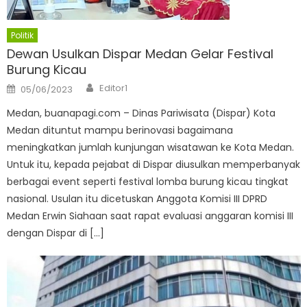
Politik
Dewan Usulkan Dispar Medan Gelar Festival
Burung Kicau
Author
Posted
Editor1
05/06/2023
on
Medan, buanapagi.com – Dinas Pariwisata (Dispar) Kota
Medan dituntut mampu berinovasi bagaimana
meningkatkan jumlah kunjungan wisatawan ke Kota Medan.
Untuk itu, kepada pejabat di Dispar diusulkan memperbanyak
berbagai event seperti festival lomba burung kicau tingkat
nasional. Usulan itu dicetuskan Anggota Komisi III DPRD
Medan Erwin Siahaan saat rapat evaluasi anggaran komisi III
dengan Dispar di […]