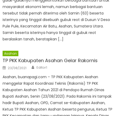
galak-galaknya menggelontorkan berbagai bantuan untuk
masyarakat ekonomi lemah, namun berbagai bantuan
tersebut tidak pernah diterima oleh Samin (63) beserta
isterinya yang tinggal disebuah gubuk reot di Dusun V Desa
Pule Pule, Kecamatan Air Batu, Asahan, Sumatera Utara.
Samin beserta isterinya hanya tinggal di gubuk reot
beralaskan tanah, beratapkan […]
Asahan
TP PKK Kabupaten Asahan Gelar Rakornis
Author
Posted
Editor1
23/08/2021
on
Asahan, buanapagi.com – TP PKK Kabupaten Asahan
menggelar Rapat Koordinasi Teknis (Rakornis) TP PKK
Kabupaten Asahan Tahun 2021 di Pendopo Rumah Dinas
Bupati Asahan, Senin (23/08/2021). Pada Rakornis ini tampak
hadir Bupati Asahan, OPD, Camat se-Kabupaten Asahan,
Ketua TP PKK Kabupaten Asahan beserta pengurus, Ketua TP
PKK Kecamatan dan tamu undangan lainnya. Kepala Dinas