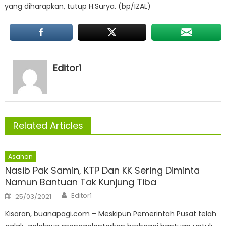
yang diharapkan, tutup H.Surya. (bp/IZAL)
Editor1
Related Articles
Asahan
Nasib Pak Samin, KTP Dan KK Sering Diminta
Namun Bantuan Tak Kunjung Tiba
Author
Posted
Editor1
25/03/2021
on
Kisaran, buanapagi.com – Meskipun Pemerintah Pusat telah