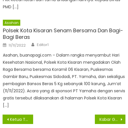
PMD […]
Asahan
Polsek Kota Kisaran Senam Bersama Dan Bagi-
Bagi Beras
Author
Posted
Editor1
11/11/2022
on
Asahan, buanapagi.com – Dalam rangka menyambut Hari
Kesehatan Nasional, Polsek Kota Kisaran mengadakan Olah
Raga Bersama bersama Koramil 06 Kisaran, Puskesmas
Gambir Baru, Puskesmas Sidodadi, PT. Yamaha, dan sekaligus
pembagian Bansos Beras 5 Kg sebanyak 100 karung, Jum’at
(11/11/2022). Acara yang di sponsori PT Yamaha dengan servis
gratis tersebut dilaksanakan di halaman Polsek Kota Kisaran
[…]
Navigasi
Ketua TP PKK Kabupaten Asahan Kunjungi Pergerakan Masyarakat Dukung Program Kesehatan di Tiga Kecamatan
Kabar Gembira, 32 Orang Warga Sergai Sembuh dari Covid-19