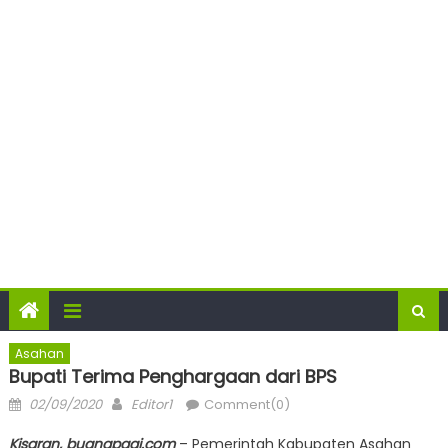
Asahan
Bupati Terima Penghargaan dari BPS
Posted
Author
02/09/2020
Editor1
Comment(0)
on
Kisaran, buanapagi.com
– Pemerintah Kabupaten Asahan