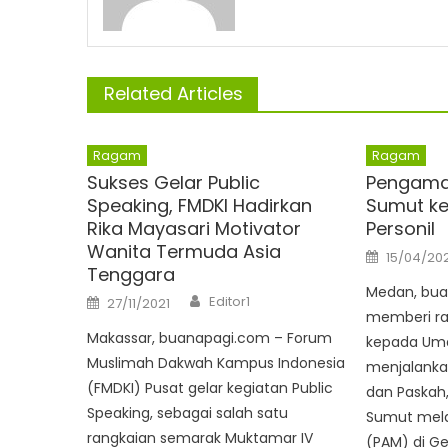
Related Articles
Ragam
Ragam
Sukses Gelar Public
Pengama
Speaking, FMDKI Hadirkan
Sumut ke
Rika Mayasari Motivator
Personil
Wanita Termuda Asia
Posted
15/04/20
on
Tenggara
Medan, bua
Author
Posted
Editor1
27/11/2021
on
memberi r
Makassar, buanapagi.com – Forum
kepada Umat
Muslimah Dakwah Kampus Indonesia
menjalanka
(FMDKI) Pusat gelar kegiatan Public
dan Paskah,
Speaking, sebagai salah satu
Sumut mel
rangkaian semarak Muktamar IV
(PAM) di Ge