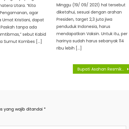
Minggu (19/ 09/ 2021) hal tersebut
atera Utara. “Kita
diketahui, sesuai dengan arahan
 Pengamanan, agar
Presiden, target 2,3 juta jiwa
a Umat Kristiani, dapat
penduduk Indonesia, harus
Paskah tanpa ada
mendapatkan Vaksin. Untuk itu, per
mtibmas,” sebut Kabid
harinya sudah harus sebanyak 114
a Sumut Kombes […]
ribu lebih […]
Bupati Asahan Resmikan Pasar Rakyat Kedai Ledang
s yang wajib ditandai
*