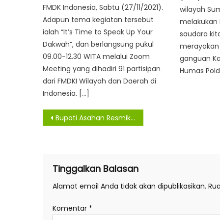
FMDK Indonesia, Sabtu (27/11/2021).
wilayah Sum
Adapun tema kegiatan tersebut
melakukan
ialah “It’s Time to Speak Up Your
saudara kit
Dakwah”, dan berlangsung pukul
merayakan 
09.00-12.30 WITA melalui Zoom
ganguan Ka
Meeting yang dihadiri 91 partisipan
Humas Pold
dari FMDKI Wilayah dan Daerah di
Indonesia. […]
Navigasi
Bupati Asahan Resmikan Masjid Nurul Inayah Dan Lakukan Peletakan Batu Pertama Pembangunan
pos
Tinggalkan Balasan
Alamat email Anda tidak akan dipublikasikan.
Rua
Komentar
*