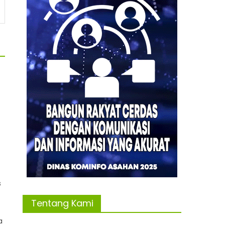
s
Tentang Kami
a