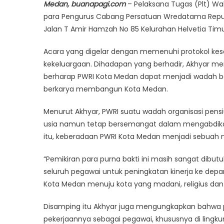
Medan, buanapagi.com
– Pelaksana Tugas (Plt) Wal
para Pengurus Cabang Persatuan Wredatama Republ
Jalan T Amir Hamzah No 85 Kelurahan Helvetia Tim
Acara yang digelar dengan memenuhi protokol ke
kekeluargaan. Dihadapan yang berhadir, Akhyar me
berharap PWRI Kota Medan dapat menjadi wadah bag
berkarya membangun Kota Medan.
Menurut Akhyar, PWRI suatu wadah organisasi pensi
usia namun tetap bersemangat dalam mengabdikan 
itu, keberadaan PWRI Kota Medan menjadi sebuah mot
“Pemikiran para purna bakti ini masih sangat di
seluruh pegawai untuk peningkatan kinerja ke de
Kota Medan menuju kota yang madani, religius dan 
Disamping itu Akhyar juga mengungkapkan bahwa p
pekerjaannya sebagai pegawai, khususnya di lingk