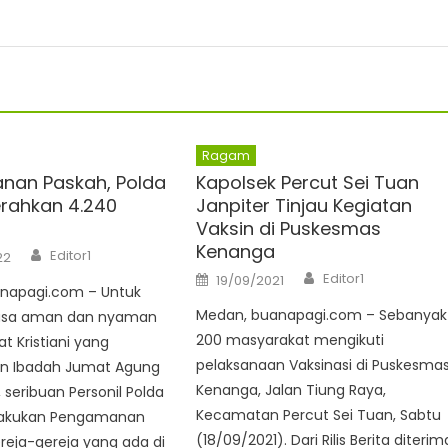
Ragam
nan Paskah, Polda
Kapolsek Percut Sei Tuan
rahkan 4.240
Janpiter Tinjau Kegiatan
Vaksin di Puskesmas
Kenanga
Author
Editor1
22
Author
Posted
Editor1
19/09/2021
on
napagi.com – Untuk
Medan, buanapagi.com – Sebanyak
asa aman dan nyaman
200 masyarakat mengikuti
 Kristiani yang
pelaksanaan Vaksinasi di Puskesma
n Ibadah Jumat Agung
Kenanga, Jalan Tiung Raya,
 seribuan Personil Polda
Kecamatan Percut Sei Tuan, Sabtu
akukan Pengamanan
(18/09/2021). Dari Rilis Berita diterim
reja-gereja yang ada di