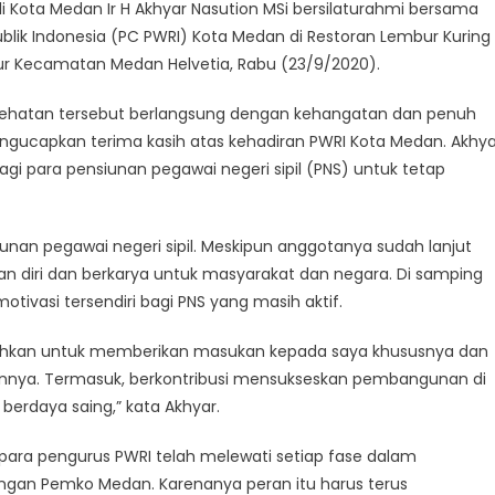
i Kota Medan Ir H Akhyar Nasution MSi bersilaturahmi bersama
ik Indonesia (PC PWRI) Kota Medan di Restoran Lembur Kuring
ur Kecamatan Medan Helvetia, Rabu (23/9/2020).
sehatan tersebut berlangsung dengan kehangatan dan penuh
ngucapkan terima kasih atas kehadiran PWRI Kota Medan. Akhya
i para pensiunan pegawai negeri sipil (PNS) untuk tetap
unan pegawai negeri sipil. Meskipun anggotanya sudah lanjut
diri dan berkarya untuk masyarakat dan negara. Di samping
ivasi tersendiri bagi PNS yang masih aktif.
butuhkan untuk memberikan masukan kepada saya khususnya dan
pannya. Termasuk, berkontribusi mensukseskan pembangunan di
berdaya saing,” kata Akhyar.
ara pengurus PWRI telah melewati setiap fase dalam
ungan Pemko Medan. Karenanya peran itu harus terus