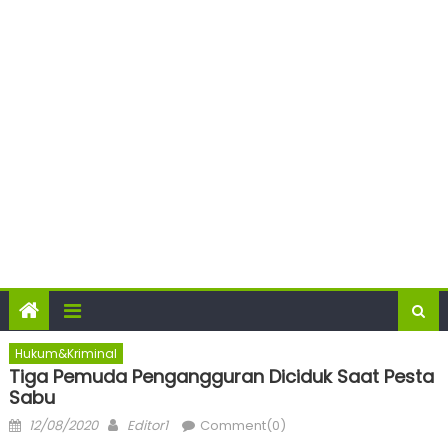
Hukum&Kriminal
Tiga Pemuda Pengangguran Diciduk Saat Pesta
Sabu
Posted
Author
12/08/2020
Editor1
Comment(0)
on