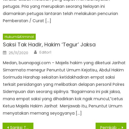
petugas. Pria yang merupakan seorang Nelayan ini
diamankan petugas lantaran telah melakukan pencurian
Pemberatan / Curat […]
Hukum&Kriminal
Saksi Tak Hadir, Hakim ‘Tegur’ Jaksa
Author
Posted
Editor1
25/11/2020
on
Medan, buanapagi.com – Majelis hakim yang diketuai Jarihat
Simarmata menegur Penuntut Umum Kejatisu, Abdul Hakim
Sorimuda Harahap sekaitan ketidakhadiran empat saksi
terkait persidangan yang melibatkan delapan personil Polres
Sidempuan dan seorang sipilnya. “Bagaimana ini pak jaksa,
mana empat saksi yang dihadirkan kok ngak muncul,”cetus
Ketua Majelis Hakim Jarihat Menjawab itu, Penuntut Umum
menyatakan memang seyogyanya […]
Navigasi
Sanksi Tak Pakai Masker Belum Tentu Beri Efek Jera
Pemkab Asahan Mulai Salurkan BST JPS Kepada 56.418 KPM