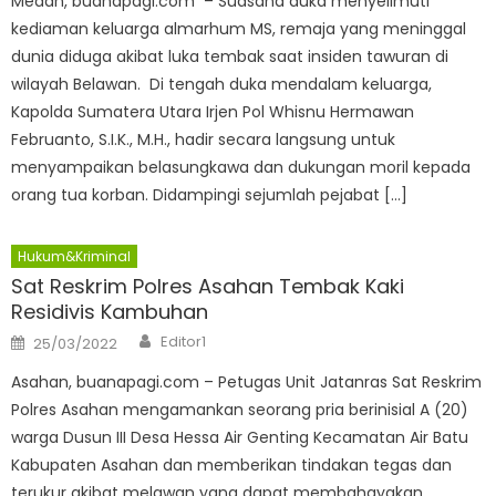
Medan, buanapagi.com – Suasana duka menyelimuti
kediaman keluarga almarhum MS, remaja yang meninggal
dunia diduga akibat luka tembak saat insiden tawuran di
wilayah Belawan. Di tengah duka mendalam keluarga,
Kapolda Sumatera Utara Irjen Pol Whisnu Hermawan
Februanto, S.I.K., M.H., hadir secara langsung untuk
menyampaikan belasungkawa dan dukungan moril kepada
orang tua korban. Didampingi sejumlah pejabat […]
Hukum&Kriminal
Sat Reskrim Polres Asahan Tembak Kaki
Residivis Kambuhan
Author
Posted
Editor1
25/03/2022
on
Asahan, buanapagi.com – Petugas Unit Jatanras Sat Reskrim
Polres Asahan mengamankan seorang pria berinisial A (20)
warga Dusun III Desa Hessa Air Genting Kecamatan Air Batu
Kabupaten Asahan dan memberikan tindakan tegas dan
terukur akibat melawan yang dapat membahayakan