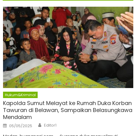
Hukum&Kriminal
Kapolda Sumut Melayat ke Rumah Duka Korban
Tawuran di Belawan, Sampaikan Belasungkawa
Mendalam
Author
Posted
Editor1
05/05/2025
on