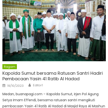
Ragam
Kapolda Sumut bersama Ratusan Santri Hadiri
Pembacaan Yasin 41 Ratib Al Hadad
Author
Posted
Editor1
19/10/2023
on
Medan, buanapagi.com – Kapolda Sumut, Irjen Pol Agung
Setya Imam Effendi, bersama ratusan santri mengikuti
pembacaan Yasin 41 Ratib Al Hadad di Masjid Raya Al Mashun