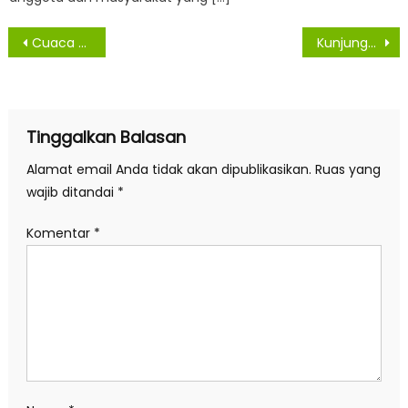
Navigasi
Cuaca Ekstrim, Kapolres Simalungun Himbau Para Nakhoda Kapal Agar Tingkatkan Kewaspadaan
Kunjungan ke Desa, Wabup Sergai: Lestarikan Gotong Royong sebagai Identitas
pos
Tinggalkan Balasan
Alamat email Anda tidak akan dipublikasikan.
Ruas yang
wajib ditandai
*
Komentar
*