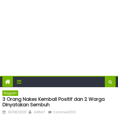
Ragam
3 Orang Nakes Kembali Positif dan 2 Warga
Dinyatakan Sembuh
Posted
Author
10/08/2020
Editor1
Comment(0)
on