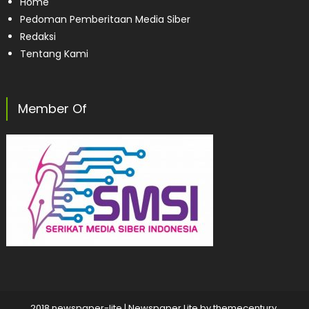
Home
Pedoman Pemberitaan Media Siber
Redaksi
Tentang Kami
Member Of
2018 newspaper-lite
|
Newspaper Lite by
themecentury
.