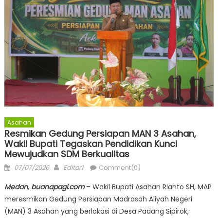
Asahan
Resmikan Gedung Persiapan MAN 3 Asahan,
Wakil Bupati Tegaskan Pendidikan Kunci
Mewujudkan SDM Berkualitas
Posted
Author
07/07/2026
Editor1
Comment(0)
on
Medan, buanapagi.com
– Wakil Bupati Asahan Rianto SH, MAP
meresmikan Gedung Persiapan Madrasah Aliyah Negeri
(MAN) 3 Asahan yang berlokasi di Desa Padang Sipirok,