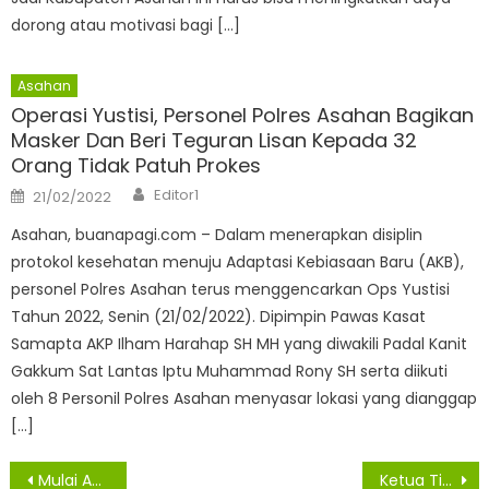
dorong atau motivasi bagi […]
Asahan
Operasi Yustisi, Personel Polres Asahan Bagikan
Masker Dan Beri Teguran Lisan Kepada 32
Orang Tidak Patuh Prokes
Author
Posted
Editor1
21/02/2022
on
Asahan, buanapagi.com – Dalam menerapkan disiplin
protokol kesehatan menuju Adaptasi Kebiasaan Baru (AKB),
personel Polres Asahan terus menggencarkan Ops Yustisi
Tahun 2022, Senin (21/02/2022). Dipimpin Pawas Kasat
Samapta AKP Ilham Harahap SH MH yang diwakili Padal Kanit
Gakkum Sat Lantas Iptu Muhammad Rony SH serta diikuti
oleh 8 Personil Polres Asahan menyasar lokasi yang dianggap
[…]
Navigasi
Mulai Agustus 2026, ATR/BPN Terapkan Pengukuran Tanah Terjadwal, Layanan Maksimal 12 Hari
Ketua Tim Penggerak PKK Asahan Monitoring Tiga Posyandu, Tekankan Peningkatan Mutu Pelayanan Masyarakat