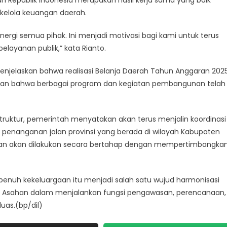
 Republik Indonesia merupakan hasil kerja sama yang baik
 kelola keuangan daerah.
inergi semua pihak. Ini menjadi motivasi bagi kami untuk terus
layanan publik,” kata Rianto.
njelaskan bahwa realisasi Belanja Daerah Tahun Anggaran 202
kan bahwa berbagai program dan kegiatan pembangunan telah
uktur, pemerintah menyatakan akan terus menjalin koordinasi
 penanganan jalan provinsi yang berada di wilayah Kabupaten
ikan akan dilakukan secara bertahap dengan mempertimbangka
enuh kekeluargaan itu menjadi salah satu wujud harmonisasi
 Asahan dalam menjalankan fungsi pengawasan, perencanaan,
as.(bp/dil)