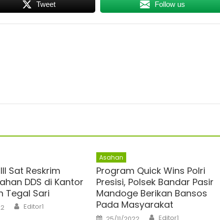
Tweet
Follow us
Asahan
 III Sat Reskrim
Program Quick Wins Polri
sahan DDS di Kantor
Presisi, Polsek Bandar Pasir
n Tegal Sari
Mandoge Berikan Bansos
Pada Masyarakat
Author
Editor1
22
Author
Posted
Editor1
25/11/2022