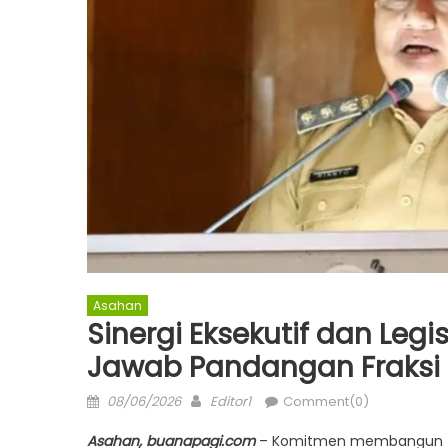
Asahan
Sinergi Eksekutif dan Leg
Jawab Pandangan Fraksi
Posted
Author
08/06/2026
Editor1
Comment(0)
on
Asahan, buanapagi.com
– Komitmen membangun tat