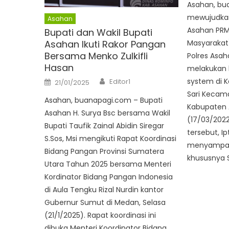
Asahan, bu
mewujudkan
Asahan
Asahan PRM 
Bupati dan Wakil Bupati
Asahan Ikuti Rakor Pangan
Masyarakat),
Bersama Menko Zulkifli
Polres Asah
Hasan
melakukan 
Author
Posted
system di K
Editor1
21/01/2025
on
Sari Kecama
Asahan, buanapagi.com – Bupati
Kabupaten 
Asahan H. Surya Bsc bersama Wakil
(17/03/202
Bupati Taufik Zainal Abidin Siregar
tersebut, I
S.Sos, Msi mengikuti Rapat Koordinasi
menyampaik
Bidang Pangan Provinsi Sumatera
khususnya S
Utara Tahun 2025 bersama Menteri
Kordinator Bidang Pangan Indonesia
di Aula Tengku Rizal Nurdin kantor
Gubernur Sumut di Medan, Selasa
(21/1/2025). Rapat koordinasi ini
dibuka Menteri Koordinator Bidang