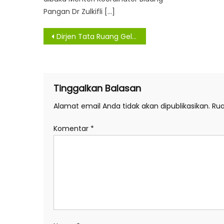
Pangan Dr Zulkifli […]
Navigasi
Dirjen Tata Ruang Gelar Rapat Lintas Sektor Bahas Revisi RTRW Kota Tasikmalaya dan RDTR Kawasan Perkotaan Baturiti Tabanan
pos
Tinggalkan Balasan
Alamat email Anda tidak akan dipublikasikan.
Rua
Komentar
*