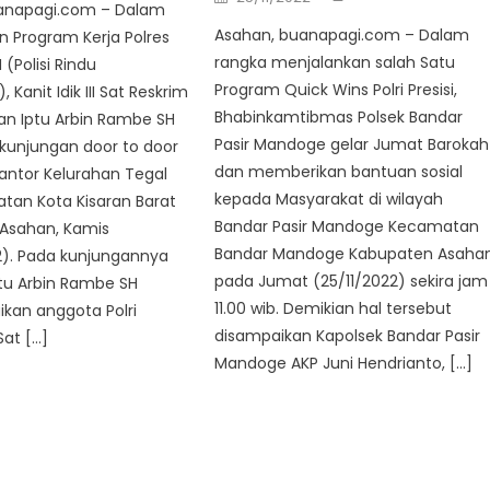
on
anapagi.com – Dalam
Asahan, buanapagi.com – Dalam
 Program Kerja Polres
rangka menjalankan salah Satu
(Polisi Rindu
Program Quick Wins Polri Presisi,
 Kanit Idik III Sat Reskrim
Bhabinkamtibmas Polsek Bandar
an Iptu Arbin Rambe SH
Pasir Mandoge gelar Jumat Barokah
kunjungan door to door
dan memberikan bantuan sosial
antor Kelurahan Tegal
kepada Masyarakat di wilayah
tan Kota Kisaran Barat
Bandar Pasir Mandoge Kecamatan
Asahan, Kamis
Bandar Mandoge Kabupaten Asaha
2). Pada kunjungannya
pada Jumat (25/11/2022) sekira jam
ptu Arbin Rambe SH
11.00 wib. Demikian hal tersebut
an anggota Polri
disampaikan Kapolsek Bandar Pasir
at […]
Mandoge AKP Juni Hendrianto, […]