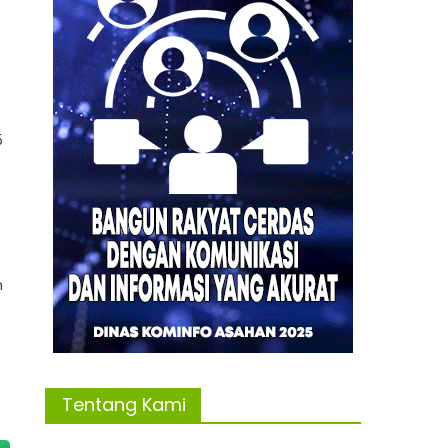
5
n
Tentang Kami