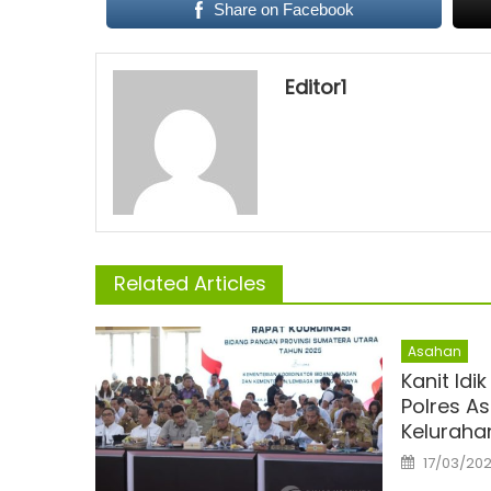
Share on Facebook
Editor1
Related Articles
Asahan
Kanit Idik
Polres A
Keluraha
Posted
17/03/20
on