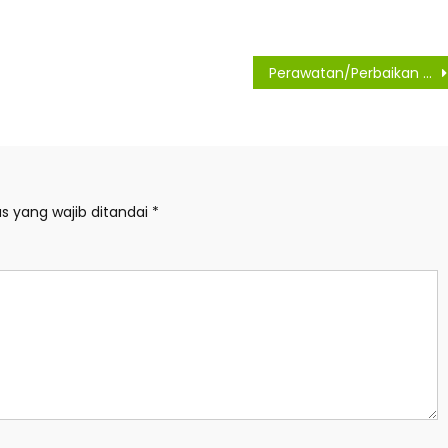
Perawatan/Perbaikan JDU diameter 1.000 mm Milik Perumda Tirtanadi Berdampak di Beberapa Wilayah
s yang wajib ditandai
*