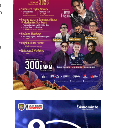
s
n
g