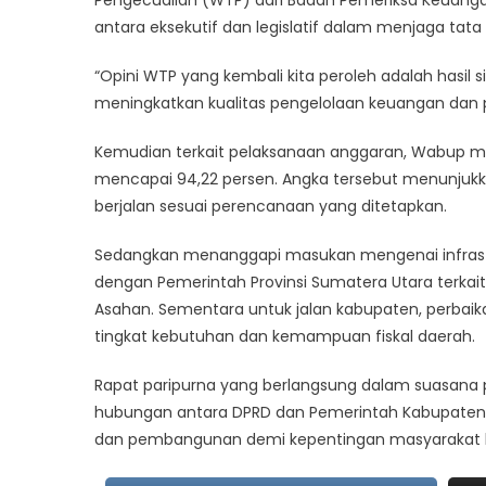
Pengecualian (WTP) dari Badan Pemeriksa Keuangan
antara eksekutif dan legislatif dalam menjaga tata
“Opini WTP yang kembali kita peroleh adalah hasil s
meningkatkan kualitas pengelolaan keuangan dan pe
Kemudian terkait pelaksanaan anggaran, Wabup me
mencapai 94,22 persen. Angka tersebut menunjuk
berjalan sesuai perencanaan yang ditetapkan.
Sedangkan menanggapi masukan mengenai infrastr
dengan Pemerintah Provinsi Sumatera Utara terkait
Asahan. Sementara untuk jalan kabupaten, perba
tingkat kebutuhan dan kemampuan fiskal daerah.
Rapat paripurna yang berlangsung dalam suasana p
hubungan antara DPRD dan Pemerintah Kabupaten
dan pembangunan demi kepentingan masyarakat lu