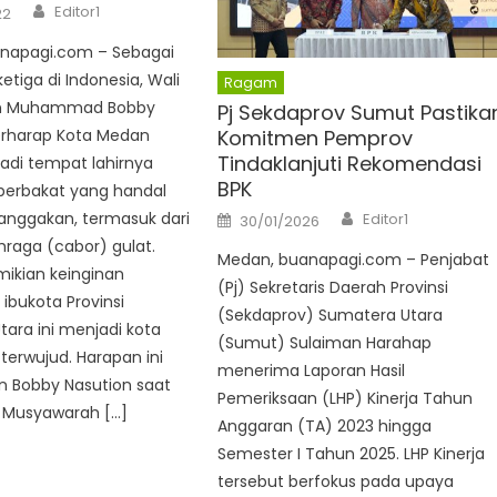
Author
Editor1
22
napagi.com – Sebagai
etiga di Indonesia, Wali
Ragam
n Muhammad Bobby
Pj Sekdaprov Sumut Pastika
Komitmen Pemprov
erharap Kota Medan
Tindaklanjuti Rekomendasi
adi tempat lahirnya
BPK
 berbakat yang handal
Author
Posted
ggakan, termasuk dari
Editor1
30/01/2026
on
raga (cabor) gulat.
Medan, buanapagi.com – Penjabat
ikian keinginan
(Pj) Sekretaris Daerah Provinsi
ibukota Provinsi
(Sekdaprov) Sumatera Utara
ara ini menjadi kota
(Sumut) Sulaiman Harahap
 terwujud. Harapan ini
menerima Laporan Hasil
n Bobby Nasution saat
Pemeriksaan (LHP) Kinerja Tahun
 Musyawarah […]
Anggaran (TA) 2023 hingga
Semester I Tahun 2025. LHP Kinerja
tersebut berfokus pada upaya