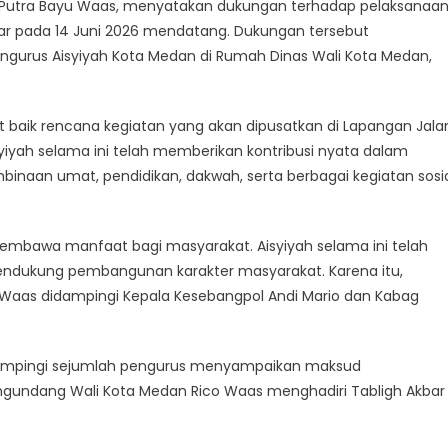
ri Putra Bayu Waas, menyatakan dukungan terhadap pelaksanaa
elar pada 14 Juni 2026 mendatang. Dukungan tersebut
ngurus Aisyiyah Kota Medan di Rumah Dinas Wali Kota Medan,
aik rencana kegiatan yang akan dipusatkan di Lapangan Jala
yiyah selama ini telah memberikan kontribusi nyata dalam
naan umat, pendidikan, dakwah, serta berbagai kegiatan sosi
bawa manfaat bagi masyarakat. Aisyiyah selama ini telah
endukung pembangunan karakter masyarakat. Karena itu,
ico Waas didampingi Kepala Kesebangpol Andi Mario dan Kabag
idampingi sejumlah pengurus menyampaikan maksud
ngundang Wali Kota Medan Rico Waas menghadiri Tabligh Akbar