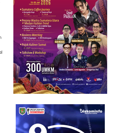
n
n
al