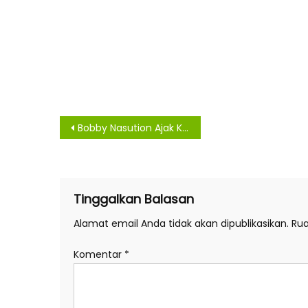
Navigasi
Bobby Nasution Ajak Kolaborasi Total Berantas Narkoba, Siap Dukung Anggaran BNNP
pos
Tinggalkan Balasan
Alamat email Anda tidak akan dipublikasikan.
Rua
Komentar
*