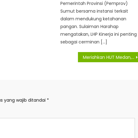
Pemerintah Provinsi (Pemprov)
Sumut bersama instansi terkait
dalam mendukung ketahanan
pangan. Sulaiman Harahap
mengatakan, LHP Kinerja ini penting
sebagai cerminan […]
Meriahkan HUT Medan, Zakiyuddin Harahap Dukung Penuh Turnamen Padel Untuk Semua
s yang wajib ditandai
*