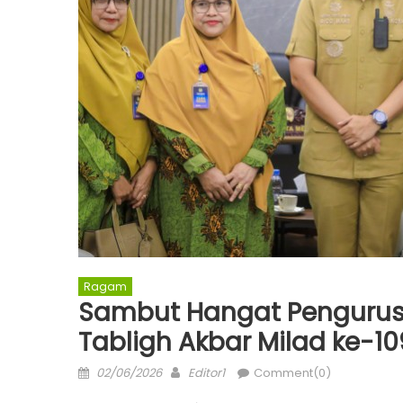
Ragam
Sambut Hangat Pengurus 
Tabligh Akbar Milad ke-10
Posted
Author
02/06/2026
Editor1
Comment(0)
on