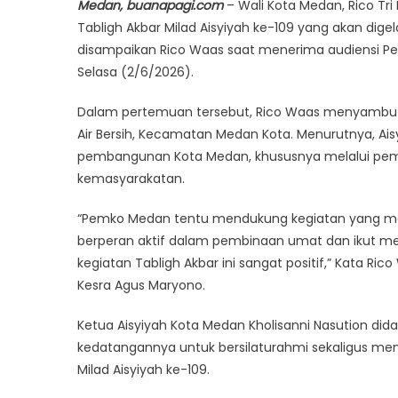
Medan, buanapagi.com
– Wali Kota Medan, Rico T
Tabligh Akbar Milad Aisyiyah ke-109 yang akan dig
disampaikan Rico Waas saat menerima audiensi Pe
Selasa (2/6/2026).
Dalam pertemuan tersebut, Rico Waas menyambut b
Air Bersih, Kecamatan Medan Kota. Menurutnya, Ais
pembangunan Kota Medan, khususnya melalui pembi
kemasyarakatan.
“Pemko Medan tentu mendukung kegiatan yang mem
berperan aktif dalam pembinaan umat dan ikut m
kegiatan Tabligh Akbar ini sangat positif,” Kata R
Kesra Agus Maryono.
Ketua Aisyiyah Kota Medan Kholisanni Nasution d
kedatangannya untuk bersilaturahmi sekaligus me
Milad Aisyiyah ke-109.