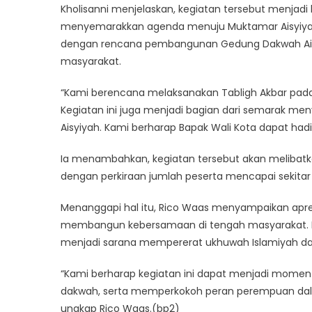
Kholisanni menjelaskan, kegiatan tersebut menjadi 
menyemarakkan agenda menuju Muktamar Aisyiyah.
dengan rencana pembangunan Gedung Dakwah Ais
masyarakat.
“Kami berencana melaksanakan Tabligh Akbar pada 
Kegiatan ini juga menjadi bagian dari semarak
Aisyiyah. Kami berharap Bapak Wali Kota dapat had
Ia menambahkan, kegiatan tersebut akan melibatk
dengan perkiraan jumlah peserta mencapai sekitar 
Menanggapi hal itu, Rico Waas menyampaikan apre
membangun kebersamaan di tengah masyarakat. Ia 
menjadi sarana mempererat ukhuwah Islamiyah da
“Kami berharap kegiatan ini dapat menjadi mome
dakwah, serta memperkokoh peran perempuan dal
ungkap Rico Waas.(bp2)