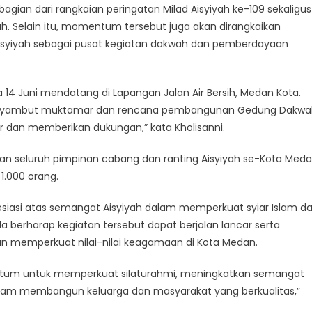
bagian dari rangkaian peringatan Milad Aisyiyah ke-109 sekaligus
 Selain itu, momentum tersebut juga akan dirangkaikan
yiyah sebagai pusat kegiatan dakwah dan pemberdayaan
14 Juni mendatang di Lapangan Jalan Air Bersih, Medan Kota.
 menyambut muktamar dan rencana pembangunan Gedung Dakwa
ir dan memberikan dukungan,” kata Kholisanni.
an seluruh pimpinan cabang dan ranting Aisyiyah se-Kota Med
1.000 orang.
siasi atas semangat Aisyiyah dalam memperkuat syiar Islam d
berharap kegiatan tersebut dapat berjalan lancar serta
n memperkuat nilai-nilai keagamaan di Kota Medan.
ntum untuk memperkuat silaturahmi, meningkatkan semangat
am membangun keluarga dan masyarakat yang berkualitas,”