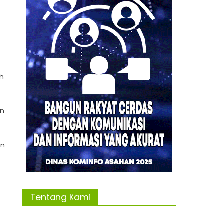
h
an
an
Tentang Kami