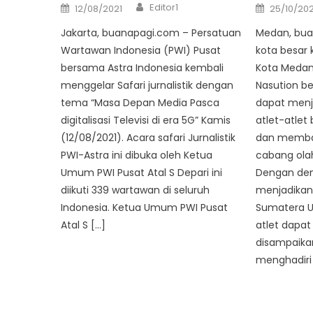
Author
Posted
Posted
Editor1
12/08/2021
25/10/20
on
on
Jakarta, buanapagi.com – Persatuan
Medan, bua
Wartawan Indonesia (PWI) Pusat
kota besar k
bersama Astra Indonesia kembali
Kota Meda
menggelar Safari jurnalistik dengan
Nasution b
tema “Masa Depan Media Pasca
dapat menj
digitalisasi Televisi di era 5G” Kamis
atlet-atlet
(12/08/2021). Acara safari Jurnalistik
dan memban
PWI-Astra ini dibuka oleh Ketua
cabang olah
Umum PWI Pusat Atal S Depari ini
Dengan dem
diikuti 339 wartawan di seluruh
menjadikan 
Indonesia. Ketua Umum PWI Pusat
Sumatera Ut
Atal S […]
atlet dapat
disampaika
menghadiri