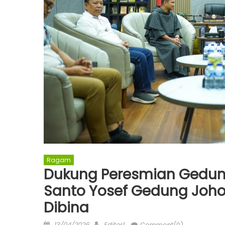
Ragam
Dukung Peresmian Gedung 
Santo Yosef Gedung Johor
Dibina
Posted
Author
13/04/2026
Editor1
Comment(0)