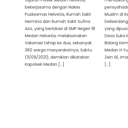
Jajaran Polsek Medan Helvetia,
mendukung 
bekerjasama dengan Nakes
pensyahada
Puskesmas Helvetia, Rumah Sakit
Muslim di 
Hermina dan Rumah Sakit Sufina
Deliserdang
Aziz, yang berlokasi di SMP Negeri 18
yang dipus
Medan Helvetia, melaksanakan
Desa Suka M
Vaksinasi tahap ke dua, sebanyak
Bidang Ke
360 warga masyarakatnya, Sabtu
Medan H Yus
(11/09/2021), demikian dikatakan
Zein SE, Im
Kapolsek Medan […]
[…]