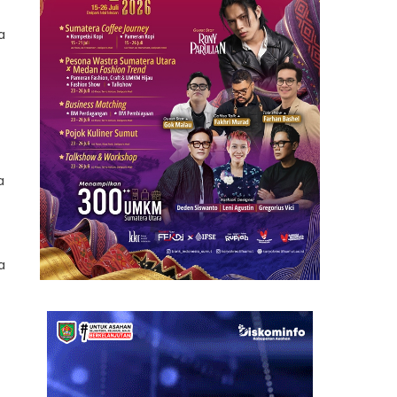
a
a
a