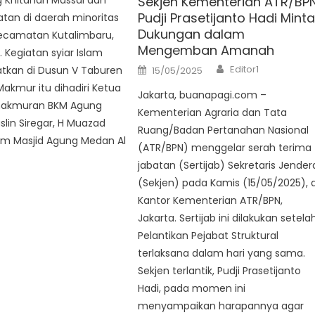
Sekjen Kementerian ATR/BPN
Khitanan Massal dan
Pudji Prasetijanto Hadi Mint
tan di daerah minoritas
Dukungan dalam
Kecamatan Kutalimbaru,
Mengemban Amanah
. Kegiatan syiar Islam
Author
Posted
Editor1
atkan di Dusun V Taburen
15/05/2025
on
akmur itu dihadiri Ketua
Jakarta, buanapagi.com –
makmuran BKM Agung
Kementerian Agraria dan Tata
lin Siregar, H Muazad
Ruang/Badan Pertanahan Nasional
am Masjid Agung Medan Al
(ATR/BPN) menggelar serah terima
jabatan (Sertijab) Sekretaris Jender
(Sekjen) pada Kamis (15/05/2025), d
Kantor Kementerian ATR/BPN,
Jakarta. Sertijab ini dilakukan setela
Pelantikan Pejabat Struktural
terlaksana dalam hari yang sama.
Sekjen terlantik, Pudji Prasetijanto
Hadi, pada momen ini
menyampaikan harapannya agar