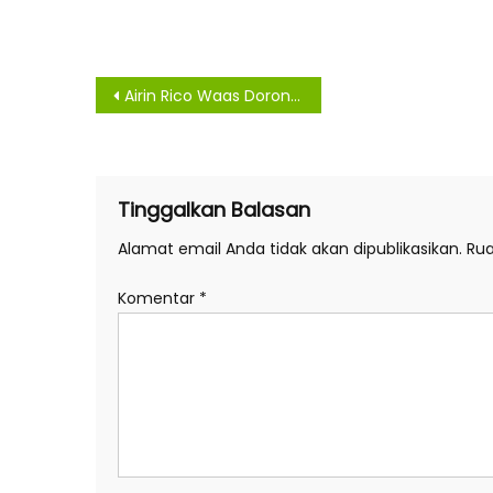
Navigasi
Airin Rico Waas Dorong Peran Sektor Swasta Tekan Angka Zero Dose Imunisasi di Medan
pos
Tinggalkan Balasan
Alamat email Anda tidak akan dipublikasikan.
Rua
Komentar
*