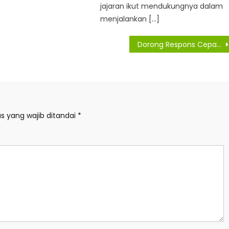
jajaran ikut mendukungnya dalam
menjalankan […]
Dorong Respons Cepat dan Transparansi Informasi, Pemkab Asahan Integrasikan Kanal Pengaduan
s yang wajib ditandai
*