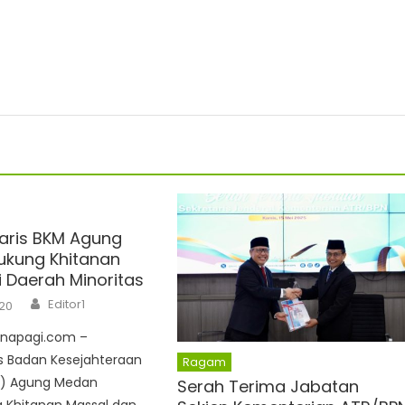
aris BKM Agung
kung Khitanan
i Daerah Minoritas
Author
Editor1
20
napagi.com –
s Badan Kesejahteraan
Ragam
M) Agung Medan
Serah Terima Jabatan