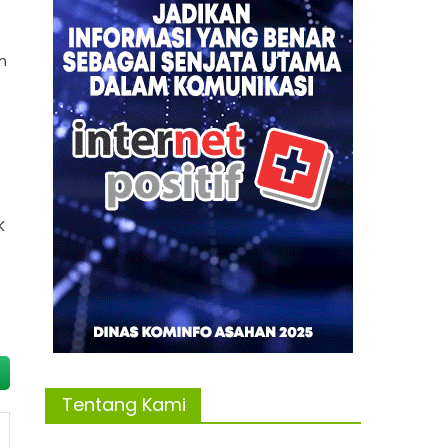
n
K
Tentang Kami