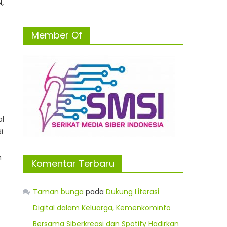
,
a
Member Of
al
i
h
Komentar Terbaru
Taman bunga
pada
Dukung Literasi
Digital dalam Keluarga, Kemenkominfo
Bersama Siberkreasi dan Spotify Hadirkan