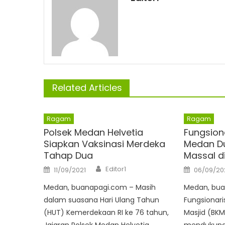
Related Articles
Ragam
Ragam
Polsek Medan Helvetia
Fungsion
Siapkan Vaksinasi Merdeka
Medan Du
Tahap Dua
Massal d
Author
Posted
Posted
Editor1
11/09/2021
06/09/20
on
on
Medan, buanapagi.com – Masih
Medan, bua
dalam suasana Hari Ulang Tahun
Fungsionari
(HUT) Kemerdekaan RI ke 76 tahun,
Masjid (BK