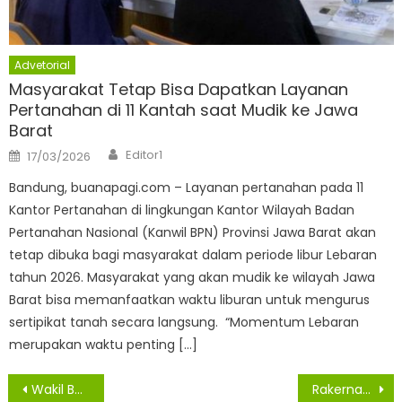
Advetorial
Masyarakat Tetap Bisa Dapatkan Layanan
Pertanahan di 11 Kantah saat Mudik ke Jawa
Barat
Author
Posted
Editor1
17/03/2026
on
Bandung, buanapagi.com – Layanan pertanahan pada 11
Kantor Pertanahan di lingkungan Kantor Wilayah Badan
Pertanahan Nasional (Kanwil BPN) Provinsi Jawa Barat akan
tetap dibuka bagi masyarakat dalam periode libur Lebaran
tahun 2026. Masyarakat yang akan mudik ke wilayah Jawa
Barat bisa memanfaatkan waktu liburan untuk mengurus
sertipikat tanah secara langsung. “Momentum Lebaran
merupakan waktu penting […]
Navigasi
Wakil Bupati Pimpin Pertemuan Bahas Mekanisme BLTS dengan Perwakilan Kepala Dusun se – Asahan
Rakernas REI 2025, Menteri Nusron Ajak Pelaku Industri Perumahan Tidak Lagi Manfaatkan Lahan LP2B