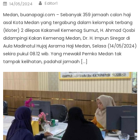
Author
Posted
Editor1
14/05/2024
on
Medan, buanapagi.com – Sebanyak 359 jamaah calon haji
asal Kota Medan yang tergabung dalam kelompok terbang
(kloter) 2 dilepas Kakanwil Kemenag Sumut, H. Ahmad Qosbi
didampingi Kakan Kemenag Medan, Dr. H. Impun Siregar di
Aula Madinatul Hujaj Asrama Haji Medan, Selasa (14/05/2024)
sekira pukul 08.12 wib. Yang mewakil Pemko Medan tak
tampak kelihatan, padahal jamaah […]