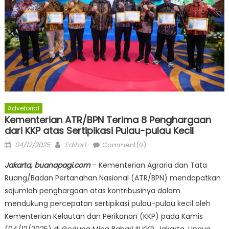
Advetorial
Kementerian ATR/BPN Terima 8 Penghargaan
dari KKP atas Sertipikasi Pulau-pulau Kecil
Posted
Author
04/12/2025
Editor1
Comment(0)
on
Jakarta, buanapagi.com
– Kementerian Agraria dan Tata
Ruang/Badan Pertanahan Nasional (ATR/BPN) mendapatkan
sejumlah penghargaan atas kontribusinya dalam
mendukung percepatan sertipikasi pulau-pulau kecil oleh
Kementerian Kelautan dan Perikanan (KKP) pada Kamis
(04/12/2025) di Gedung Mina Bahari III KKP, Jakarta. Upaya