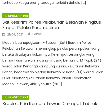
terhadap ketiga orang terduga, terlebih dahulu […]
Hukum&Kriminal
Sat Reskrim Polres Pelabuhan Belawan Ringkus
Empat Pelaku Perampokan
Author
Posted
Editor1
21/09/2021
on
Medan, buanapagi.com – Satuan (Sat) Reskrim Polres
Pelabuhan Belawan, menangkap pelaku perampokan yang
beraksi di wilayah hukumnya. Ke empat tersangka yang
berhasil diamankan masing-masing bernama, M Topik (24)
warga Jalan Kenanga Kampung Kurnia, Kelurahan Belawan
Bahari, Kecamatan Medan Belawan, M Bandi (19) warga Jalan
Pulau Sinabang Kelurahan Belawan Bahari Kecamatan
Medan Belawan, Aldi Syaputra (20) […]
Hukum&Kriminal
Braakk…..Pria Remaja Tewas Ditempat Tabrak