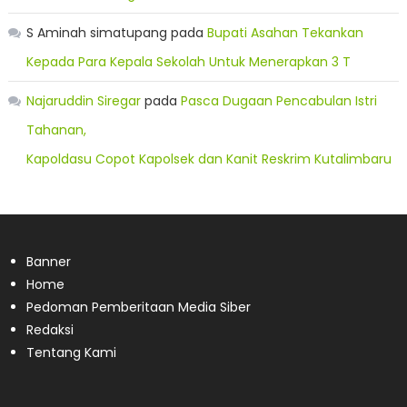
S Aminah simatupang
pada
Bupati Asahan Tekankan
Kepada Para Kepala Sekolah Untuk Menerapkan 3 T
Najaruddin Siregar
pada
Pasca Dugaan Pencabulan Istri
Tahanan,
Kapoldasu Copot Kapolsek dan Kanit Reskrim Kutalimbaru
Banner
Home
Pedoman Pemberitaan Media Siber
Redaksi
Tentang Kami