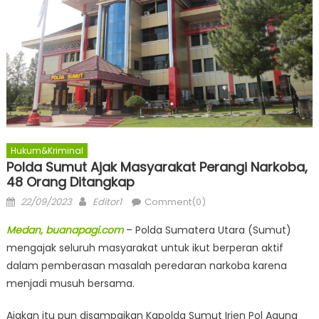
Hukum&Kriminal
Polda Sumut Ajak Masyarakat Perangi Narkoba,
48 Orang Ditangkap
Posted
Author
22/09/2023
Editor1
Comment(0)
on
Medan, buanapagi.com
– Polda Sumatera Utara (Sumut)
mengajak seluruh masyarakat untuk ikut berperan aktif
dalam pemberasan masalah peredaran narkoba karena
menjadi musuh bersama.
Ajakan itu pun disampaikan Kapolda Sumut Irjen Pol Agung