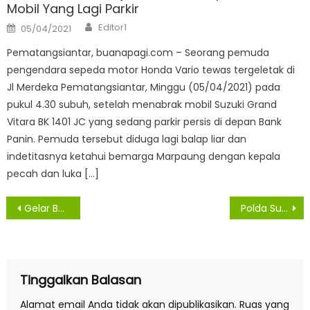
Mobil Yang Lagi Parkir
Author
Posted
Editor1
05/04/2021
on
Pematangsiantar, buanapagi.com – Seorang pemuda
pengendara sepeda motor Honda Vario tewas tergeletak di
Jl Merdeka Pematangsiantar, Minggu (05/04/2021) pada
pukul 4.30 subuh, setelah menabrak mobil Suzuki Grand
Vitara BK 1401 JC yang sedang parkir persis di depan Bank
Panin. Pemuda tersebut diduga lagi balap liar dan
indetitasnya ketahui bemarga Marpaung dengan kepala
pecah dan luka […]
Navigasi
Gelar Bakti Kesehatan dan Sosial di Deliserdang, Wakapolri: Polri Hadir Membantu Masyarakat
Polda Sulteng Gelar Rakor Lintas Sektoral Jelang Pemilu 2024
pos
Tinggalkan Balasan
Alamat email Anda tidak akan dipublikasikan.
Ruas yang