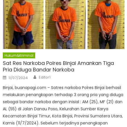
Hukum&Kriminal
Sat Res Narkoba Polres Binjai Amankan Tiga
Pria Diduga Bandar Narkoba
Author
Posted
Editor1
11/07/2024
on
Binjai, buanapagi.com – Satres narkoba Polres Binjai berhasil
melakukan penangkapan terhadap 3 orang pria yang diduga
sebagai bandar narkoba dengan inisial : AM (25), MF (21) dan
AL (55) di Jalan Danau Poso, Kelurahan Sumber Karya
Kecamatan Binjai Timur, Kota Binjai, Provinsi Sumatera Utara,
Kamis (11/7/2024). Sebelum terjadinya penangkapan