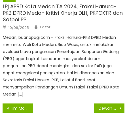
LPj APBD Kota Medan TA 2024, Fraksi Hanura-
PKB DPRD Medan Kritisi Kinerja DLH, PKPCKTR dan
Satpol PP
Author
Posted
Editor1
10/06/2025
on
Medan, buanapagi.com – Fraksi Hanura-PKB DPRD Medan
meminta Wali Kota Medan, Rico Waas, untuk melakukan
evaluasi biaya pengurusan Persetujuan Bangunan Gedung
(PBG) agar tingkat kesadaran masyarakat dalam
pengurusan PBG dapat meningkat dan sektor PAD juga
dapat mengalami peningkatan. Hal ini disampaikan oleh
Sekretaris Fraksi Hanura-PKB, Lailatul Badri, saat
menyampaikan Pandangan Umum Fraksi-Fraksi DPRD Kota
Medan […]
Navigasi
Tim Monitoring TP PKK Provsu Kunjungi Kabupaten Asahan
Dewan Minta Pemko Medan Isi Kekosongan Lima OPD di Jajarannya
pos