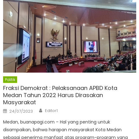
Politik
Fraksi Demokrat : Pelaksanaan APBD Kota
Medan Tahun 2022 Harus Dirasakan
Masyarakat
Author
Posted
Editor1
24/07/2023
on
Medan, buanapagi.com – Hal yang penting untuk
disampaikan, bahwa harapan masyarakat Kota Medan
sebagai penerima manfaat atas program-program yang