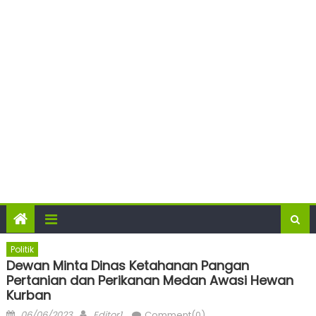
Politik
Dewan Minta Dinas Ketahanan Pangan
Pertanian dan Perikanan Medan Awasi Hewan
Kurban
Posted
Author
06/06/2023
Editor1
Comment(0)