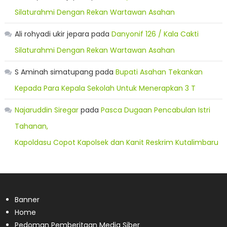
Silaturahmi Dengan Rekan Wartawan Asahan
Ali rohyadi ukir jepara
pada
Danyonif 126 / Kala Cakti
Silaturahmi Dengan Rekan Wartawan Asahan
S Aminah simatupang
pada
Bupati Asahan Tekankan
Kepada Para Kepala Sekolah Untuk Menerapkan 3 T
Najaruddin Siregar
pada
Pasca Dugaan Pencabulan Istri
Tahanan,
Kapoldasu Copot Kapolsek dan Kanit Reskrim Kutalimbaru
Banner
Home
Pedoman Pemberitaan Media Siber