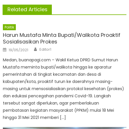
Related Articles
Politik
Harun Mustafa Minta Bupati/Walikota Proaktif
Sosialisasikan Prokes
Author
Posted
Editor1
19/05/2021
on
Medan, buanapagi.com – Wakil Ketua DPRD Sumut Harun
Mustafa meminta bupati/walikota hingga ke aparatur
pemerintahan di tingkat kecamatan dan desa di
kabupaten/kota, proaktif turun ke daerahnya masing-
masing untuk mensosialiasikan protokol kesehatan (prokes)
dan edukasi pencegahan pandemi Covid-19. Langkah
tersebut sangat diperlukan, agar pemberlakuan
pembatasan kegiatan masyarakat (PPKM) mulai 18 Mei
hingga 31 Mei 2021 memberi […]