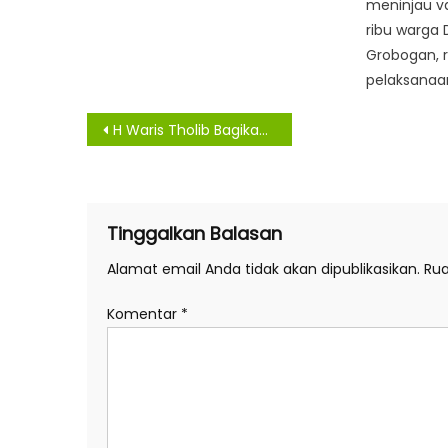
meninjau va
ribu warga
Grobogan, 
pelaksanaa
Navigasi
H Waris Tholib Bagikan Bendera Merah Putih Kepada Masyarakat
pos
Tinggalkan Balasan
Alamat email Anda tidak akan dipublikasikan.
Rua
Komentar
*