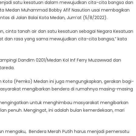
enjadi satu kesatuan dalam mewujudkan cita-cita bangsa dan
Kota Medan Muhammad Bobby Afif Nasution usai membagikan
tas di Jalan Balai Kota Medan, Jum’at (5/8/2022).
n, cinta tanah air dan satu kesatuan sebagai Negara Kesatuan
ngat dan rasa yang sama mewujudkan cita-cita bangsa,” kata
dampingi Dandim 0201/Medan Kol Inf Ferry Muzawwad dan
tareda.
ah Kota (Pemko) Medan ini juga mengungkapkan, gerakan bagi-
asyarakat mengibarkan bendera di rumahnya masing-masing
dah mengingatkan untuk menghimbau masyarakat mengibarkan
n penuh. Mengingat, ini adalah bulan kemerdekaan, mari
pun mengaku, Bendera Merah Putih harus menjadi pemersatu