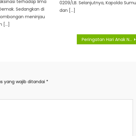
ksinasi terhadap lima
0209/LB. Selanjutnya, Kapolda Sumu
 Demak. Sedangkan di
dan […]
rombongan meninjau
n […]
Peringatan Hari Anak Nasional, Bobby Nasution Ingatkan Orangtua Untuk Penuhi Hak Anak
s yang wajib ditandai
*