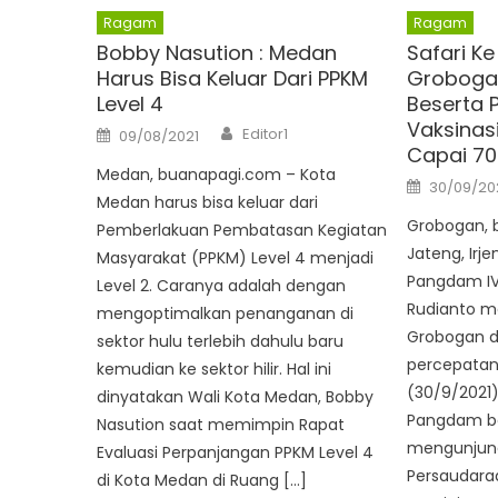
Ragam
Ragam
Bobby Nasution : Medan
Safari K
Harus Bisa Keluar Dari PPKM
Grobogan
Level 4
Beserta 
Vaksinas
Author
Posted
Editor1
09/08/2021
on
Capai 70
Medan, buanapagi.com – Kota
Posted
30/09/20
on
Medan harus bisa keluar dari
Grobogan, 
Pemberlakuan Pembatasan Kegiatan
Jateng, Irj
Masyarakat (PPKM) Level 4 menjadi
Pangdam IV
Level 2. Caranya adalah dengan
Rudianto m
mengoptimalkan penanganan di
Grobogan d
sektor hulu terlebih dahulu baru
percepatan 
kemudian ke sektor hilir. Hal ini
(30/9/2021)
dinyatakan Wali Kota Medan, Bobby
Pangdam be
Nasution saat memimpin Rapat
mengunjung
Evaluasi Perpanjangan PPKM Level 4
Persaudaraa
di Kota Medan di Ruang […]