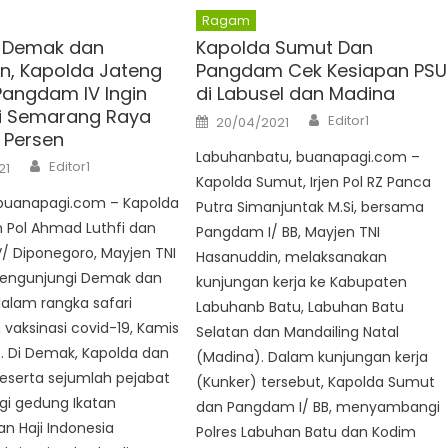
Ragam
e Demak dan
Kapolda Sumut Dan
, Kapolda Jateng
Pangdam Cek Kesiapan PSU
Pangdam IV Ingin
di Labusel dan Madina
i Semarang Raya
Author
Posted
Editor1
20/04/2021
on
 Persen
Labuhanbatu, buanapagi.com –
Author
Editor1
21
Kapolda Sumut, Irjen Pol RZ Panca
buanapagi.com – Kapolda
Putra Simanjuntak M.Si, bersama
en Pol Ahmad Luthfi dan
Pangdam I/ BB, Mayjen TNI
/ Diponegoro, Mayjen TNI
Hasanuddin, melaksanakan
engunjungi Demak dan
kunjungan kerja ke Kabupaten
alam rangka safari
Labuhanb Batu, Labuhan Batu
vaksinasi covid-19, Kamis
Selatan dan Mandailing Natal
. Di Demak, Kapolda dan
(Madina). Dalam kunjungan kerja
serta sejumlah pejabat
(Kunker) tersebut, Kapolda Sumut
i gedung Ikatan
dan Pangdam I/ BB, menyambangi
n Haji Indonesia
Polres Labuhan Batu dan Kodim