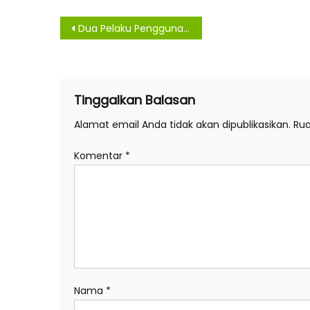
Navigasi
Dua Pelaku Pengguna Narkotika Diringkus Saat GKN
pos
Tinggalkan Balasan
Alamat email Anda tidak akan dipublikasikan.
Rua
Komentar
*
Nama
*