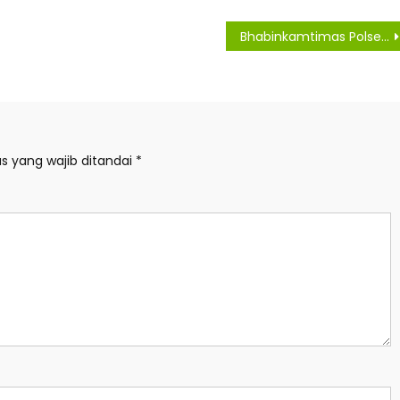
Bhabinkamtimas Polsek Air Joman Hadiri Reses Anggota DPRD Provinsi Sumut
s yang wajib ditandai
*