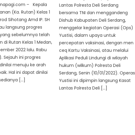
napagi.com – Kepala
Lantas Polresta Deli Serdang
nan (Ka. Rutan) Kelas 1
bersama TNI dan menggandeng
rod Sihotang Amd IP. SH
Dishub Kabupaten Deli Serdang,
au langsung progres
menggelar kegiatan Operasi (Ops)
yang sebelumnya telah
Yustisi, dalam upaya untuk
 di Rutan Kelas 1 Medan,
percepatan vaksinasi, dengan men
sember 2022 lalu. Rabu
ceq Kartu Vaksinasi, atau melalui
. Sejauh ini progres
Aplikasi Peduli Lindungi di wilayah
inilai menuju ke arah
hukum (wilkum) Polresta Deli
ik. Hal ini dapat dinilai
Serdang, Senin (10/01/2022). Operas
sedianya […]
Yustisi ini dipimpin langsung Kasat
Lantas Polresta Deli […]