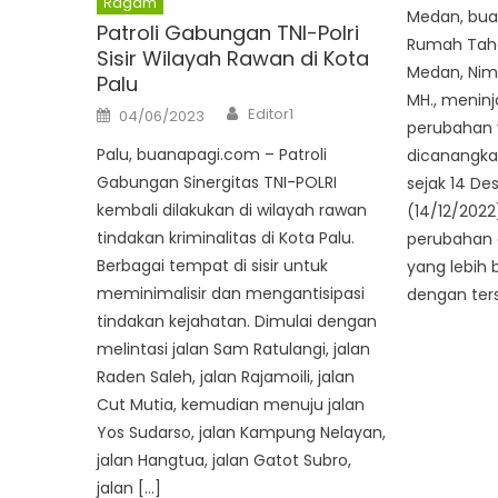
Ragam
Medan, bua
Patroli Gabungan TNI-Polri
Rumah Taha
Sisir Wilayah Rawan di Kota
Medan, Nim
Palu
MH., meninj
Author
Posted
Editor1
04/06/2023
on
perubahan 
Palu, buanapagi.com – Patroli
dicanangkan
Gabungan Sinergitas TNI-POLRI
sejak 14 De
kembali dilakukan di wilayah rawan
(14/12/2022)
tindakan kriminalitas di Kota Palu.
perubahan d
Berbagai tempat di sisir untuk
yang lebih ba
meminimalisir dan mengantisipasi
dengan ter
tindakan kejahatan. Dimulai dengan
melintasi jalan Sam Ratulangi, jalan
Raden Saleh, jalan Rajamoili, jalan
Cut Mutia, kemudian menuju jalan
Yos Sudarso, jalan Kampung Nelayan,
jalan Hangtua, jalan Gatot Subro,
jalan […]