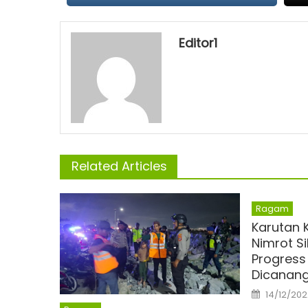
Editor1
Related Articles
Ragam
Karutan 
Nimrot S
Progress
Dicanan
Posted
14/12/202
on