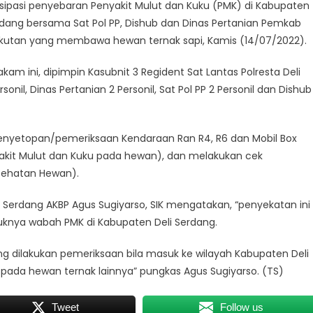
sipasi penyebaran Penyakit Mulut dan Kuku (PMK) di Kabupaten
Serdang bersama Sat Pol PP, Dishub dan Dinas Pertanian Pemkab
gkutan yang membawa hewan ternak sapi, Kamis (14/07/2022).
am ini, dipimpin Kasubnit 3 Regident Sat Lantas Polresta Deli
rsonil, Dinas Pertanian 2 Personil, Sat Pol PP 2 Personil dan Dishub
enyetopan/pemeriksaan Kendaraan Ran R4, R6 dan Mobil Box
akit Mulut dan Kuku pada hewan), dan melakukan cek
sehatan Hewan).
li Serdang AKBP Agus Sugiyarso, SIK mengatakan, “penyekatan ini
uknya wabah PMK di Kabupaten Deli Serdang.
dang dilakukan pemeriksaan bila masuk ke wilayah Kabupaten Deli
K pada hewan ternak lainnya” pungkas Agus Sugiyarso. (TS)
Tweet
Follow us