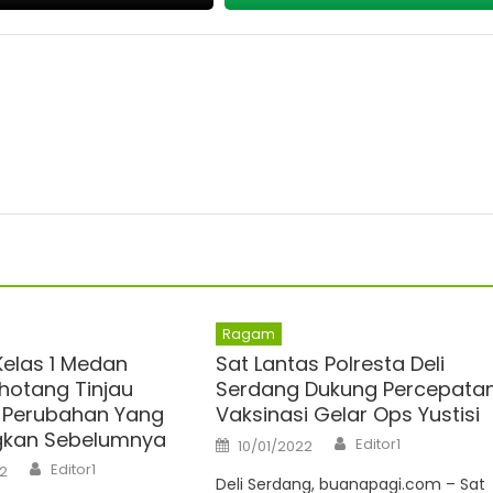
Ragam
Kelas 1 Medan
Sat Lantas Polresta Deli
ihotang Tinjau
Serdang Dukung Percepata
 Perubahan Yang
Vaksinasi Gelar Ops Yustisi
gkan Sebelumnya
Author
Posted
Editor1
10/01/2022
on
Author
Editor1
2
Deli Serdang, buanapagi.com – Sat