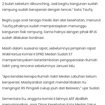
2 bulan sebelum dilounching. Jadi begitu bangunan sudah
rampung sudah beroperasi dengan lancar,” kata Taufq.
Begitu juga soal tenaga medis dan alat kesehatan, menurut
Taufiq pihaknya sudah mempersiapkan menunggu
bangunan fisik rampung. Sama halnya dengan pihak BPJS
sudah dilakukan kordinasi.
Masih dalam suasana rapat, sebelumnya pimpinan rapat
Wakil Ketua Komisi II DPRD Medan Sudati ST
mempertanyakam keterlambatan pengopersaian Rumah
Sakit yang rencana sebelumnya Januari lalu.
“Apa kendala kenapa Rumah Sakit Medan Labuhan belum
beroperasi. Masàyarakat sangat mendambakan itu
mengingat RS Pirngadi cukup jauh dari Belawan,” ujar Sudari.
Sementara itu, anggota komisi II lainnya Afif Abdillah
menyampaikan, agar Dinas Kesehatan Kota Medan fokus