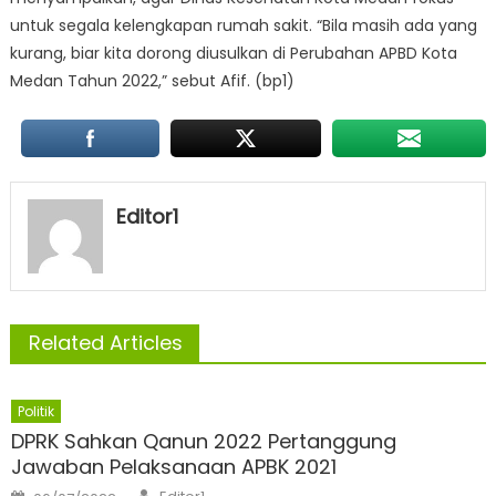
untuk segala kelengkapan rumah sakit. “Bila masih ada yang
kurang, biar kita dorong diusulkan di Perubahan APBD Kota
Medan Tahun 2022,” sebut Afif. (bp1)
Editor1
Related Articles
Politik
DPRK Sahkan Qanun 2022 Pertanggung
Jawaban Pelaksanaan APBK 2021
Author
Posted