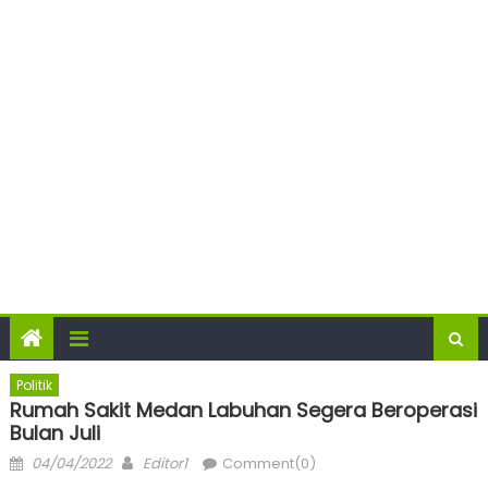
Politik
Rumah Sakit Medan Labuhan Segera Beroperasi
Bulan Juli
Posted
Author
04/04/2022
Editor1
Comment(0)
on