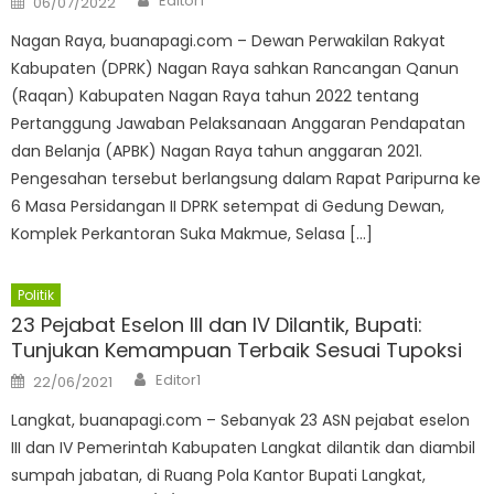
Editor1
06/07/2022
on
Nagan Raya, buanapagi.com – Dewan Perwakilan Rakyat
Kabupaten (DPRK) Nagan Raya sahkan Rancangan Qanun
(Raqan) Kabupaten Nagan Raya tahun 2022 tentang
Pertanggung Jawaban Pelaksanaan Anggaran Pendapatan
dan Belanja (APBK) Nagan Raya tahun anggaran 2021.
Pengesahan tersebut berlangsung dalam Rapat Paripurna ke
6 Masa Persidangan II DPRK setempat di Gedung Dewan,
Komplek Perkantoran Suka Makmue, Selasa […]
Politik
23 Pejabat Eselon III dan IV Dilantik, Bupati:
Tunjukan Kemampuan Terbaik Sesuai Tupoksi
Author
Posted
Editor1
22/06/2021
on
Langkat, buanapagi.com – Sebanyak 23 ASN pejabat eselon
III dan IV Pemerintah Kabupaten Langkat dilantik dan diambil
sumpah jabatan, di Ruang Pola Kantor Bupati Langkat,