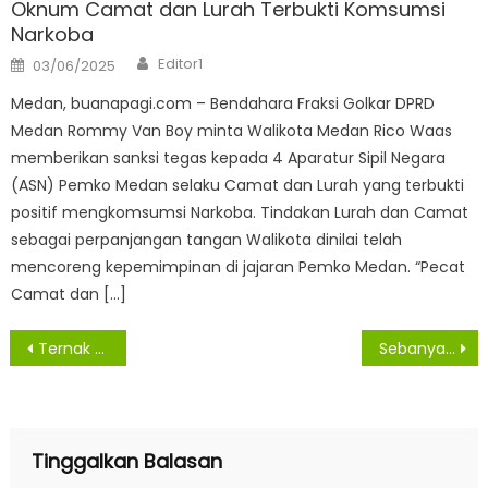
Oknum Camat dan Lurah Terbukti Komsumsi
Narkoba
Author
Posted
Editor1
03/06/2025
on
Medan, buanapagi.com – Bendahara Fraksi Golkar DPRD
Medan Rommy Van Boy minta Walikota Medan Rico Waas
memberikan sanksi tegas kepada 4 Aparatur Sipil Negara
(ASN) Pemko Medan selaku Camat dan Lurah yang terbukti
positif mengkomsumsi Narkoba. Tindakan Lurah dan Camat
sebagai perpanjangan tangan Walikota dinilai telah
mencoreng kepemimpinan di jajaran Pemko Medan. “Pecat
Camat dan […]
Navigasi
Ternak Kerbau Hilang, Rinto Sihotang Bosan Menunggu Diungkap Polres Samosir
Sebanyak 2.191 Pelanggar Lalu Lintas Tertangkap Kamera ETLE
pos
Tinggalkan Balasan