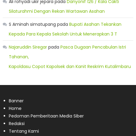
Ali rohyadi ukir jepara
pada
Danyonif 126 / Kala Cakti
Silaturahmi Dengan Rekan Wartawan Asahan
S Aminah simatupang
pada
Bupati Asahan Tekankan
Kepada Para Kepala Sekolah Untuk Menerapkan 3 T
Najaruddin Siregar
pada
Pasca Dugaan Pencabulan Istri
Tahanan,
Kapoldasu Copot Kapolsek dan Kanit Reskrim Kutalimbaru
Banner
Home
Pedoman Pemberitaan Media Siber
Redaksi
Tentang Kami