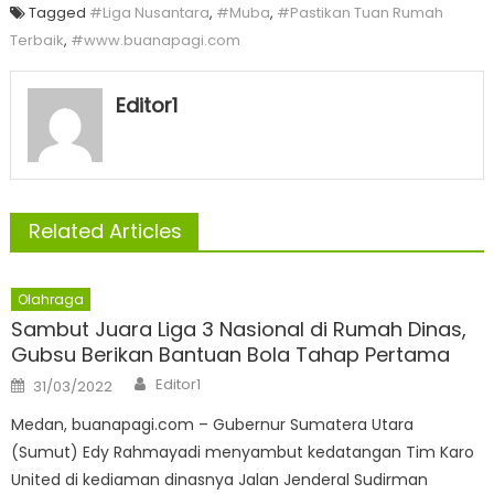
Tagged
#Liga Nusantara
,
#Muba
,
#Pastikan Tuan Rumah
Terbaik
,
#www.buanapagi.com
Editor1
Related Articles
Olahraga
Sambut Juara Liga 3 Nasional di Rumah Dinas,
Gubsu Berikan Bantuan Bola Tahap Pertama
Author
Posted
Editor1
31/03/2022
on
Medan, buanapagi.com – Gubernur Sumatera Utara
(Sumut) Edy Rahmayadi menyambut kedatangan Tim Karo
United di kediaman dinasnya Jalan Jenderal Sudirman