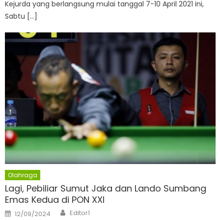
Kejurda yang berlangsung mulai tanggal 7-10 April 2021 ini,
Sabtu […]
Olahraga
Lagi, Pebiliar Sumut Jaka dan Lando Sumbang
Emas Kedua di PON XXI
Author
Posted
Editor1
12/09/2024
on