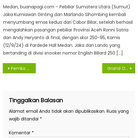
Medan, buanapagi.com – Pebiliar Sumatera Utara (Sumut)
Jaka Kurniawan Ginting dan Marlando Sihombing kembali
menyumbang emas kedua dari Cabor Biliar, setelah berhasil
mengalahkan pasangan pebiliar Provinsi Aceh Ronni Satria
dan Andy Heryanto di final, dengan skor 250-95, Kamis
(12/9/24) di Pardede Hall Medan. Jaka dan Lando yang
bertanding di divisi snooker nomor English Biliard 250 […]
Navigasi
Pemko Medan Bantu Pedagang Terdampak Banjir di Dua Pasar
Grand Opening MPP Tebing Tinggi Dibuka Kemenpan RB dan Gubsu
pos
Tinggalkan Balasan
Alamat email Anda tidak akan dipublikasikan.
Ruas yang
wajib ditandai
*
Komentar
*