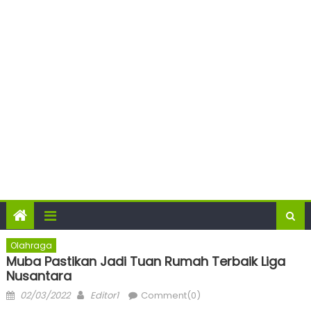
Olahraga
Muba Pastikan Jadi Tuan Rumah Terbaik Liga
Nusantara
Posted
Author
02/03/2022
Editor1
Comment(0)
on