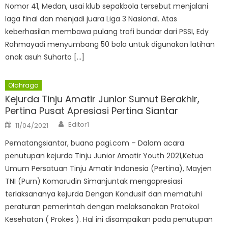
Nomor 41, Medan, usai klub sepakbola tersebut menjalani
laga final dan menjadi juara Liga 3 Nasional. Atas
keberhasilan membawa pulang trofi bundar dari PSSI, Edy
Rahmayadi menyumbang 50 bola untuk digunakan latihan
anak asuh Suharto […]
Olahraga
Kejurda Tinju Amatir Junior Sumut Berakhir,
Pertina Pusat Apresiasi Pertina Siantar
Author
Posted
Editor1
11/04/2021
on
Pematangsiantar, buana pagi.com – Dalam acara
penutupan kejurda Tinju Junior Amatir Youth 2021,Ketua
Umum Persatuan Tinju Amatir Indonesia (Pertina), Mayjen
TNI (Purn) Komarudin Simanjuntak mengapresiasi
terlaksananya kejurda Dengan Kondusif dan mematuhi
peraturan pemerintah dengan melaksanakan Protokol
Kesehatan ( Prokes ). Hal ini disampaikan pada penutupan