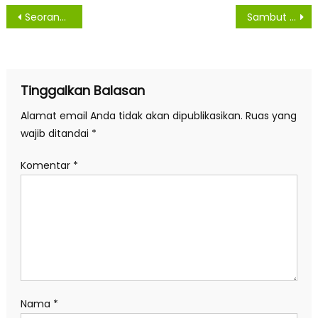
Navigasi
Seorang Pelajar SMK di Pringsewu Diamankan Satuan Lalu Lintas
Sambut Natal dan Tahun Baru, Forkopimda Tebing Tinggi Gelar Rapat Koordinasi
pos
Tinggalkan Balasan
Alamat email Anda tidak akan dipublikasikan.
Ruas yang
wajib ditandai
*
Komentar
*
Nama
*