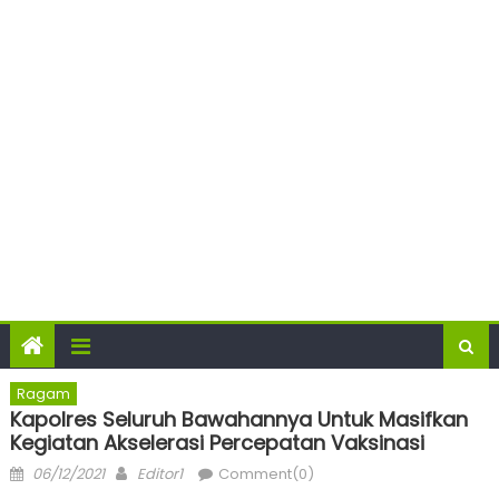
Ragam
Kapolres Seluruh Bawahannya Untuk Masifkan
Kegiatan Akselerasi Percepatan Vaksinasi
Posted
Author
06/12/2021
Editor1
Comment(0)
on