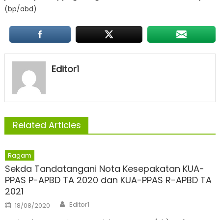
(bp/abd)
Editor1
Related Articles
Ragam
Sekda Tandatangani Nota Kesepakatan KUA-
PPAS P-APBD TA 2020 dan KUA-PPAS R-APBD TA
2021
Author
Posted
Editor1
18/08/2020
on