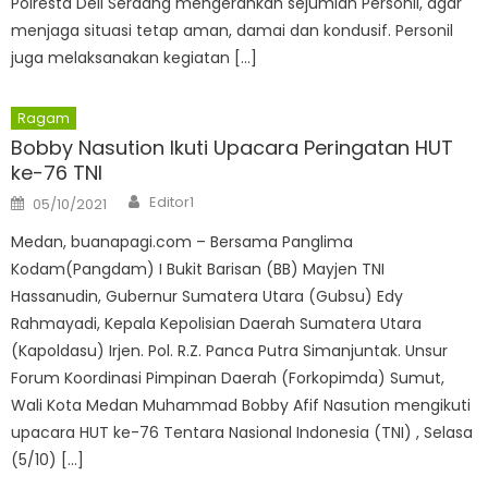
Polresta Deli Serdang mengerahkan sejumlah PersonIl, agar
menjaga situasi tetap aman, damai dan kondusif. Personil
juga melaksanakan kegiatan […]
Ragam
Bobby Nasution Ikuti Upacara Peringatan HUT
ke-76 TNI
Author
Posted
Editor1
05/10/2021
on
Medan, buanapagi.com – Bersama Panglima
Kodam(Pangdam) I Bukit Barisan (BB) Mayjen TNI
Hassanudin, Gubernur Sumatera Utara (Gubsu) Edy
Rahmayadi, Kepala Kepolisian Daerah Sumatera Utara
(Kapoldasu) Irjen. Pol. R.Z. Panca Putra Simanjuntak. Unsur
Forum Koordinasi Pimpinan Daerah (Forkopimda) Sumut,
Wali Kota Medan Muhammad Bobby Afif Nasution mengikuti
upacara HUT ke-76 Tentara Nasional Indonesia (TNI) , Selasa
(5/10) […]