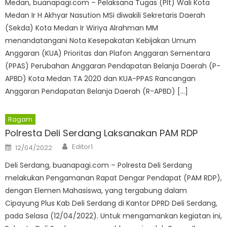
Medan, buanapagi.com – Pelaksana Tugas (Plt) Wali Kota
Medan Ir H Akhyar Nasution MSi diwakili Sekretaris Daerah
(Sekda) Kota Medan Ir Wiriya Alrahman MM
menandatangani Nota Kesepakatan Kebijakan Umum
Anggaran (KUA) Prioritas dan Plafon Anggaran Sementara
(PPAS) Perubahan Anggaran Pendapatan Belanja Daerah (P-
APBD) Kota Medan TA 2020 dan KUA-PPAS Rancangan
Anggaran Pendapatan Belanja Daerah (R-APBD) […]
Ragam
Polresta Deli Serdang Laksanakan PAM RDP
Author
Posted
Editor1
12/04/2022
on
Deli Serdang, buanapagi.com – Polresta Deli Serdang
melakukan Pengamanan Rapat Dengar Pendapat (PAM RDP),
dengan Elemen Mahasiswa, yang tergabung dalam
Cipayung Plus Kab Deli Serdang di Kantor DPRD Deli Serdang,
pada Selasa (12/04/2022). Untuk mengamankan kegiatan ini,