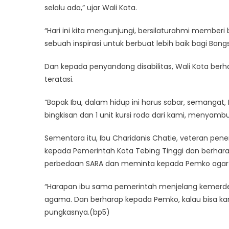
selalu ada,” ujar Wali Kota.
“Hari ini kita mengunjungi, bersilaturahmi memberi 
sebuah inspirasi untuk berbuat lebih baik bagi Bang
Dan kepada penyandang disabilitas, Wali Kota ber
teratasi.
“Bapak Ibu, dalam hidup ini harus sabar, semangat, 
bingkisan dan 1 unit kursi roda dari kami, menyamb
Sementara itu, Ibu Charidanis Chatie, veteran pe
kepada Pemerintah Kota Tebing Tinggi dan berharap
perbedaan SARA dan meminta kepada Pemko agar l
“Harapan ibu sama pemerintah menjelang kemerde
agama. Dan berharap kepada Pemko, kalau bisa kami 
pungkasnya.(bp5)