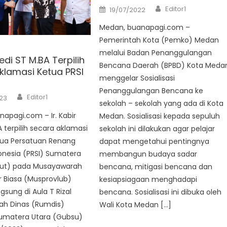
Author
Posted
Editor1
19/07/2022
on
Medan, buanapagi.com –
Pemerintah Kota (Pemko) Medan
melalui Badan Penanggulangan
Bedi ST M.BA Terpilih
Bencana Daerah (BPBD) Kota Meda
klamasi Ketua PRSI
menggelar Sosialisasi
Penanggulangan Bencana ke
Author
Editor1
23
sekolah – sekolah yang ada di Kota
apagi.com – Ir. Kabir
Medan. Sosialisasi kepada sepuluh
A terpilih secara aklamasi
sekolah ini dilakukan agar pelajar
tua Persatuan Renang
dapat mengetahui pentingnya
onesia (PRSI) Sumatera
membangun budaya sadar
ut) pada Musayawarah
bencana, mitigasi bencana dan
ar Biasa (Musprovlub)
kesiapsiagaan menghadapi
gsung di Aula T Rizal
bencana. Sosialisasi ini dibuka oleh
ah Dinas (Rumdis)
Wali Kota Medan […]
umatera Utara (Gubsu)