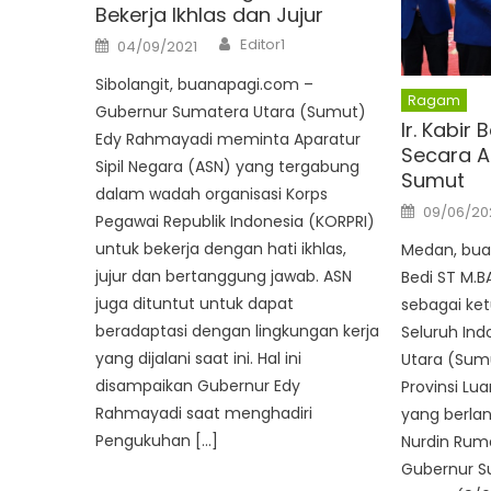
Bekerja Ikhlas dan Jujur
Author
Posted
Editor1
04/09/2021
on
Sibolangit, buanapagi.com –
Ragam
Gubernur Sumatera Utara (Sumut)
Ir. Kabir 
Edy Rahmayadi meminta Aparatur
Secara A
Sipil Negara (ASN) yang tergabung
Sumut
dalam wadah organisasi Korps
Posted
09/06/20
Pegawai Republik Indonesia (KORPRI)
on
untuk bekerja dengan hati ikhlas,
Medan, buan
jujur dan bertanggung jawab. ASN
Bedi ST M.B
juga dituntut untuk dapat
sebagai ke
beradaptasi dengan lingkungan kerja
Seluruh Ind
yang dijalani saat ini. Hal ini
Utara (Sum
disampaikan Gubernur Edy
Provinsi Lu
Rahmayadi saat menghadiri
yang berlan
Pengukuhan […]
Nurdin Rum
Gubernur S