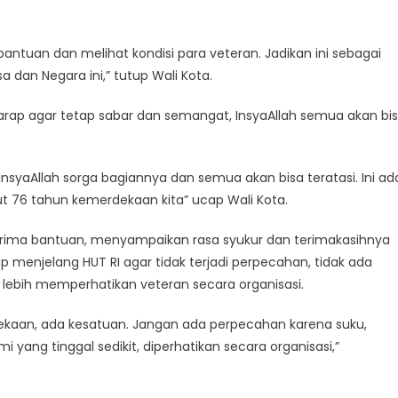
bantuan dan melihat kondisi para veteran. Jadikan ini sebagai
sa dan Negara ini,” tutup Wali Kota.
harap agar tetap sabar dan semangat, InsyaAllah semua akan bi
InsyaAllah sorga bagiannya dan semua akan bisa teratasi. Ini ad
ut 76 tahun kemerdekaan kita” ucap Wali Kota.
nerima bantuan, menyampaikan rasa syukur dan terimakasihnya
 menjelang HUT RI agar tidak terjadi perpecahan, tidak ada
ebih memperhatikan veteran secara organisasi.
kaan, ada kesatuan. Jangan ada perpecahan karena suku,
yang tinggal sedikit, diperhatikan secara organisasi,”