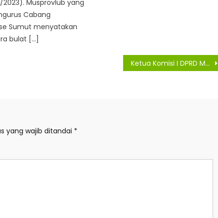
/2023). Musprovlub yang
Pengurus Cabang
 se Sumut menyatakan
a bulat […]
Ketua Komisi I DPRD Medan Dukung Kepolisian Lakukan Tindakan Tegas Pelaku Curanmor
s yang wajib ditandai
*