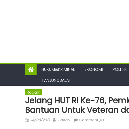
HUKUM&KRIMINAL
EKONOMI
POLITIK
TANJUNGBALAI
Ragam
Jelang HUT RI Ke-76, Pem
Bantuan Untuk Veteran d
Posted
Author
14/08/2021
Editor1
Comment(0)
on