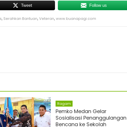
Tweet
Follow us
s
,
Serahkan Bantuan
,
Veteran
,
www.buanapagi.com
Ragam
Pemko Medan Gelar
Sosialisasi Penanggulangan
Bencana ke Sekolah