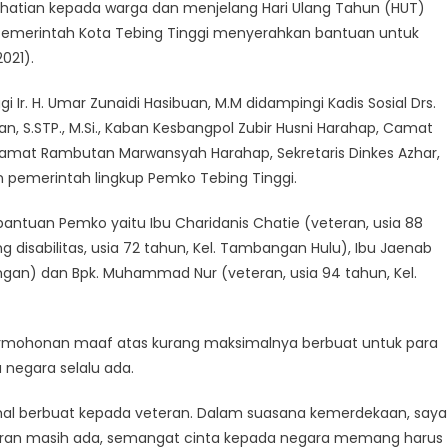
hatian kepada warga dan menjelang Hari Ulang Tahun (HUT)
 Pemerintah Kota Tebing Tinggi menyerahkan bantuan untuk
021).
 Ir. H. Umar Zunaidi Hasibuan, M.M didampingi Kadis Sosial Drs.
gian, S.STP., M.Si., Kaban Kesbangpol Zubir Husni Harahap, Camat
, Camat Rambutan Marwansyah Harahap, Sekretaris Dinkes Azhar,
aran pemerintah lingkup Pemko Tebing Tinggi.
antuan Pemko yaitu Ibu Charidanis Chatie (veteran, usia 88
 disabilitas, usia 72 tahun, Kel. Tambangan Hulu), Ibu Jaenab
angan) dan Bpk. Muhammad Nur (veteran, usia 94 tahun, Kel.
rmohonan maaf atas kurang maksimalnya berbuat untuk para
negara selalu ada.
mal berbuat kepada veteran. Dalam suasana kemerdekaan, saya
eran masih ada, semangat cinta kepada negara memang harus