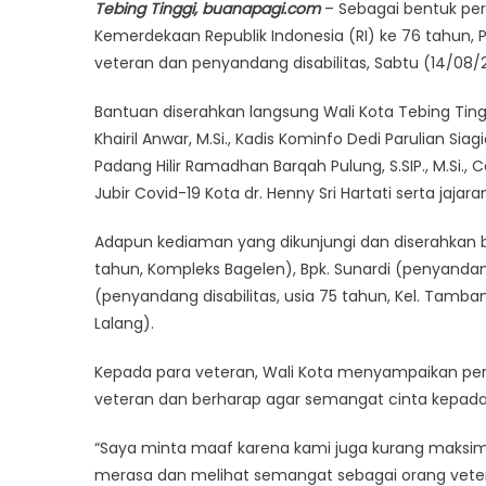
Tebing Tinggi, buanapagi.com
– Sebagai bentuk per
Kemerdekaan Republik Indonesia (RI) ke 76 tahun,
veteran dan penyandang disabilitas, Sabtu (14/08/2
Bantuan diserahkan langsung Wali Kota Tebing Tinggi
Khairil Anwar, M.Si., Kadis Kominfo Dedi Parulian Sia
Padang Hilir Ramadhan Barqah Pulung, S.SIP., M.Si.
Jubir Covid-19 Kota dr. Henny Sri Hartati serta jaj
Adapun kediaman yang dikunjungi dan diserahkan b
tahun, Kompleks Bagelen), Bpk. Sunardi (penyandang
(penyandang disabilitas, usia 75 tahun, Kel. Tamb
Lalang).
Kepada para veteran, Wali Kota menyampaikan pe
veteran dan berharap agar semangat cinta kepada 
“Saya minta maaf karena kami juga kurang maksi
merasa dan melihat semangat sebagai orang vet