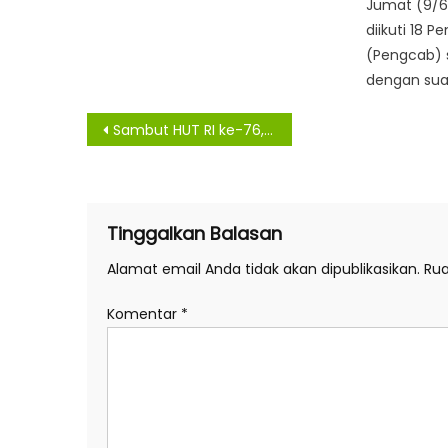
Jumat (9/6
diikuti 18 
(Pengcab)
dengan suar
Navigasi
Sambut HUT RI ke-76, Polsek Medan Baru Laksanakan Vaksinisasi di Tiga Lokasi
pos
Tinggalkan Balasan
Alamat email Anda tidak akan dipublikasikan.
Rua
Komentar
*