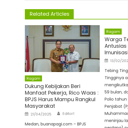
Related Articles
Ragam
Warga Te
Antusias 
Imunisasi
Posted
13/02/20
on
Tebing Tin
Tingginya a
Ragam
mengikutka
Dukung Kebijakan Beri
Manfaat Pekerja, Rico Waas :
59 bulan, d
BPJS Harus Mampu Rangkul
Polio tahun 
Masyarakat
Penjabat (P
Author
Posted
Muhammad Di
Editor1
21/04/2025
on
meninjau l
Medan, buanapagi.com – BPJS
perdana) p