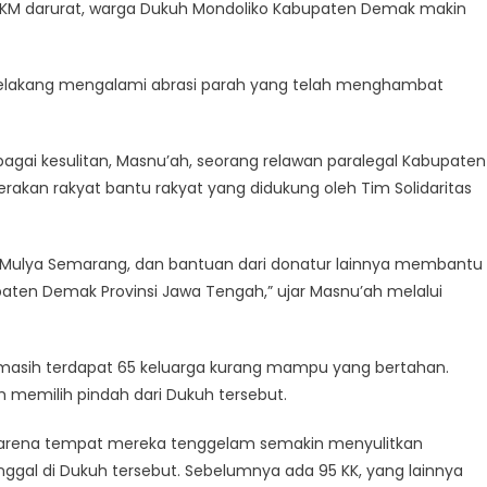
PKM darurat, warga Dukuh Mondoliko Kabupaten Demak makin
ebelakang mengalami abrasi parah yang telah menghambat
gai kesulitan, Masnu’ah, seorang relawan paralegal Kabupaten
an rakyat bantu rakyat yang didukung oleh Tim Solidaritas
 Mulya Semarang, dan bantuan dari donatur lainnya membantu
aten Demak Provinsi Jawa Tengah,” ujar Masnu’ah melalui
masih terdapat 65 keluarga kurang mampu yang bertahan.
 memilih pindah dari Dukuh tersebut.
karena tempat mereka tenggelam semakin menyulitkan
ggal di Dukuh tersebut. Sebelumnya ada 95 KK, yang lainnya