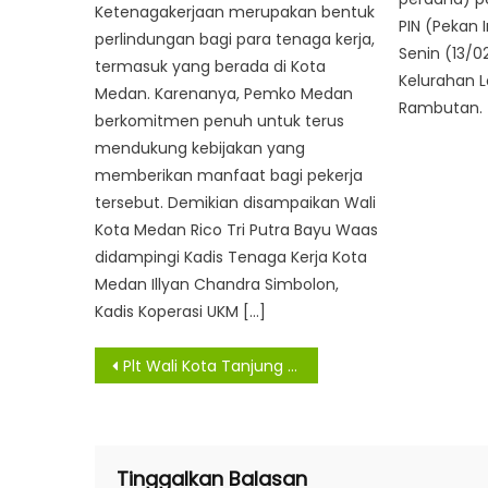
Ketenagakerjaan merupakan bentuk
PIN (Pekan I
perlindungan bagi para tenaga kerja,
Senin (13/0
termasuk yang berada di Kota
Kelurahan 
Medan. Karenanya, Pemko Medan
Rambutan. 
berkomitmen penuh untuk terus
mendukung kebijakan yang
memberikan manfaat bagi pekerja
tersebut. Demikian disampaikan Wali
Kota Medan Rico Tri Putra Bayu Waas
didampingi Kadis Tenaga Kerja Kota
Medan Illyan Chandra Simbolon,
Kadis Koperasi UKM […]
Navigasi
Plt Wali Kota Tanjung Balai Intruksikan Lakukan Gotong Royong Bersihkan Drainase
pos
Tinggalkan Balasan