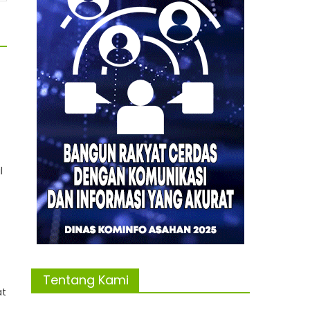
l
Tentang Kami
at