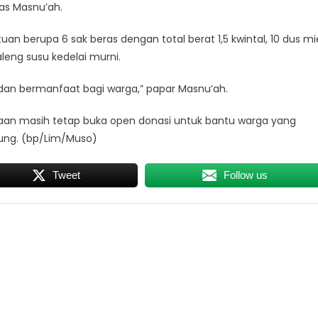
las Masnu’ah.
uan berupa 6 sak beras dengan total berat 1,5 kwintal, 10 dus mi
aleng susu kedelai murni.
dan bermanfaat bagi warga,” papar Masnu’ah.
aan masih tetap buka open donasi untuk bantu warga yang
ung. (bp/Lim/Muso)
Tweet
Follow us