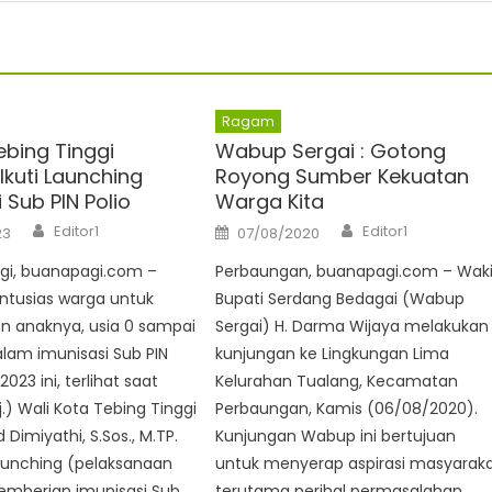
Ragam
bing Tinggi
Wabup Sergai : Gotong
Ikuti Launching
Royong Sumber Kekuatan
 Sub PIN Polio
Warga Kita
Author
Author
Posted
Editor1
Editor1
23
07/08/2020
on
ggi, buanapagi.com –
Perbaungan, buanapagi.com – Waki
ntusias warga untuk
Bupati Serdang Bedagai (Wabup
n anaknya, usia 0 sampai
Sergai) H. Darma Wijaya melakukan
alam imunisasi Sub PIN
kunjungan ke Lingkungan Lima
2023 ini, terlihat saat
Kelurahan Tualang, Kecamatan
j.) Wali Kota Tebing Tinggi
Perbaungan, Kamis (06/08/2020).
miyathi, S.Sos., M.TP.
Kunjungan Wabup ini bertujuan
aunching (pelaksanaan
untuk menyerap aspirasi masyarak
emberian imunisasi Sub
terutama perihal permasalahan